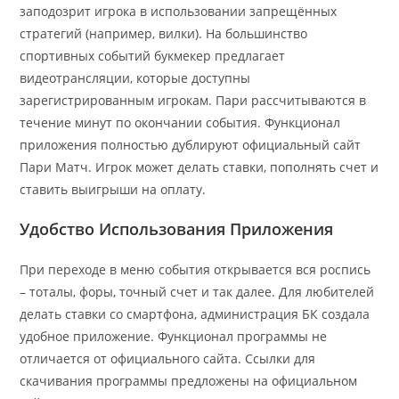
заподозрит игрока в использовании запрещённых
стратегий (например, вилки). На большинство
спортивных событий букмекер предлагает
видеотрансляции, которые доступны
зарегистрированным игрокам. Пари рассчитываются в
течение минут по окончании события. Функционал
приложения полностью дублируют официальный сайт
Пари Матч. Игрок может делать ставки, пополнять счет и
ставить выигрыши на оплату.
Удобство Использования Приложения
При переходе в меню события открывается вся роспись
– тоталы, форы, точный счет и так далее. Для любителей
делать ставки со смартфона, администрация БК создала
удобное приложение. Функционал программы не
отличается от официального сайта. Ссылки для
скачивания программы предложены на официальном