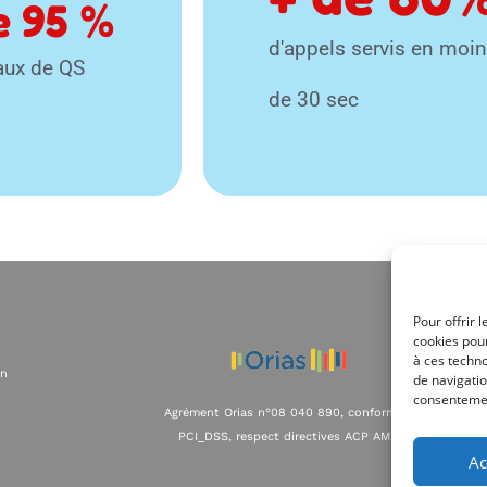
e 
95
 %
d'appels servis en moi
aux de QS
de 30 sec
Pour offrir 
cookies pour
à ces techn
on
de navigatio
consentement
Agrément Orias n°08 040 890, conformité
PCI_DSS, respect directives ACP AMF
Ac