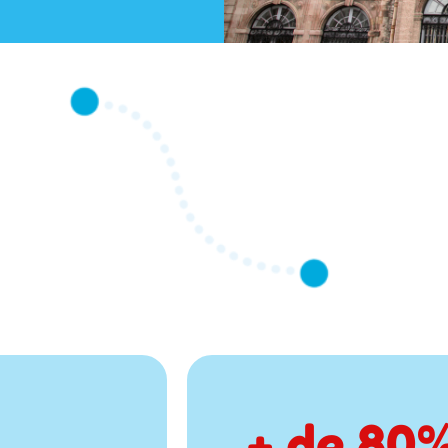
+ de 
80