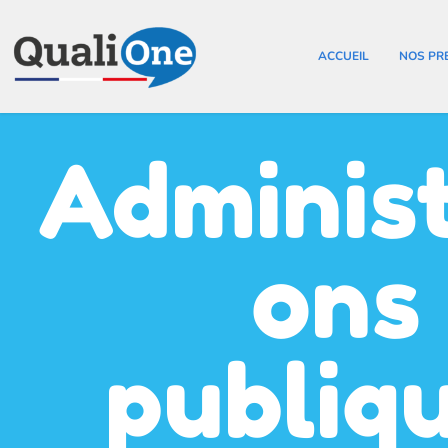
ACCUEIL
NOS PR
Administ
ons
publiq