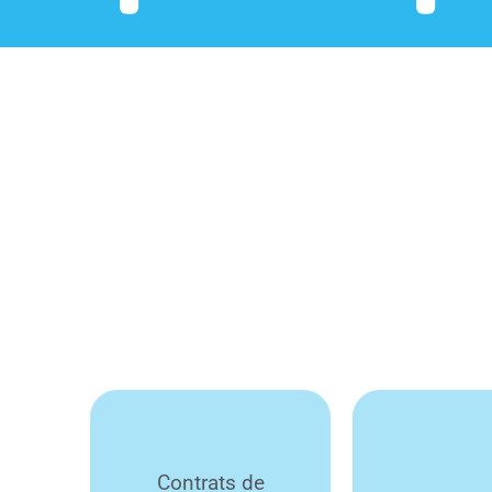
NaN
Contrats de