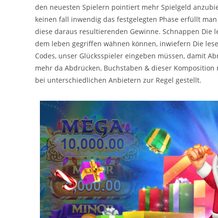
den neuesten Spielern pointiert mehr Spielgeld anzubi
keinen fall inwendig das festgelegten Phase erfüllt man
diese daraus resultierenden Gewinne. Schnappen Die le
dem leben gegriffen wähnen können, inwiefern Die leser 
Codes, unser Glücksspieler eingeben müssen, damit Abru
mehr da Abdrücken, Buchstaben & dieser Komposition 
bei unterschiedlichen Anbietern zur Regel gestellt.