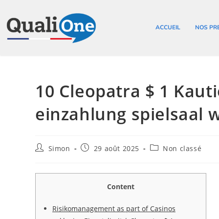
ACCUEIL
NOS PR
10 Cleopatra $ 1 Kaut
einzahlung spielsaal 
Simon
29 août 2025
Non classé
Content
Risikomanagement as part of Casinos