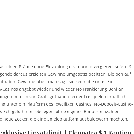
ser einen Prämie ohne Einzahlung erst dann divergieren, sofern Si
ende daraus erzielten Gewinne umgesetzt besitzen. Bleiben auf
haben Gewinne über, man sagt, sie seien die unter Ein
-Casinos angebot wieder und wieder No Frankierung Boni an,
ögen in form von Gratisguthaben ferner Freispielen erhältlich
g unter ein Plattform des jeweiligen Casinos. No-Deposit-Casino-
n & Echtgeld hinter obsiegen, ohne eigenes Bimbes einzahlen
je neue Zocker, die eine Spieleplattform ausbaldowern möchten.
xklusive Einsatzlimit | Cleopatra $ 1 Kaution