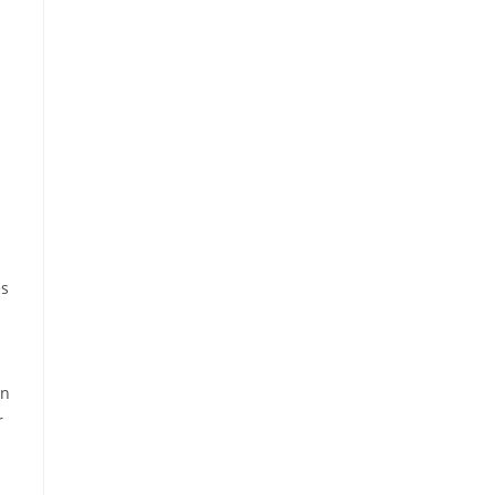
es
s
r