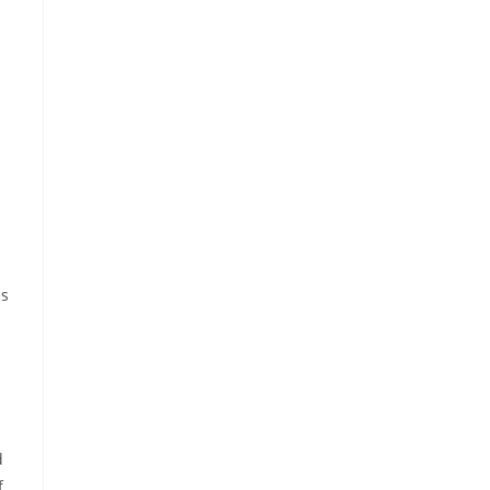
es
d
f