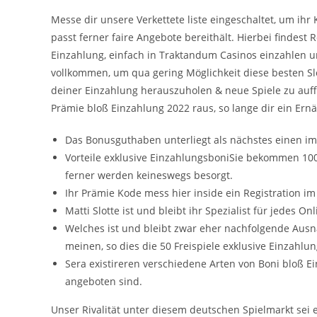
Messe dir unsere Verkettete liste eingeschaltet, um ihr
passt ferner faire Angebote bereithält. Hierbei findest
Einzahlung, einfach in Traktandum Casinos einzahlen 
vollkommen, um qua gering Möglichkeit diese besten Slo
deiner Einzahlung herauszuholen & neue Spiele zu auff
Prämie bloß Einzahlung 2022 raus, so lange dir ein Er
Das Bonusguthaben unterliegt als nächstes einen i
Vorteile exklusive EinzahlungsboniSie bekommen 10
ferner werden keineswegs besorgt.
Ihr Prämie Kode mess hier inside ein Registration i
Matti Slotte ist und bleibt ihr Spezialist für jedes O
Welches ist und bleibt zwar eher nachfolgende Ausna
meinen, so dies die 50 Freispiele exklusive Einzahlung
Sera existireren verschiedene Arten von Boni bloß 
angeboten sind.
Unser Rivalität unter diesem deutschen Spielmarkt sei e