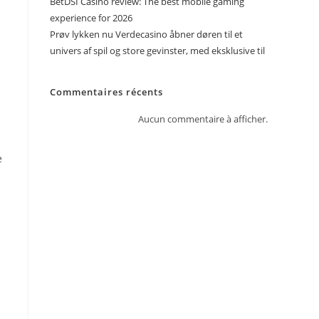
BetDSI Casino review: The best mobile gaming
experience for 2026
Prøv lykken nu Verdecasino åbner døren til et
univers af spil og store gevinster, med eksklusive til
Commentaires récents
Aucun commentaire à afficher.
e