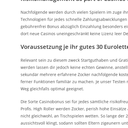
Nachfolgende werden durch vielen Spielern im zuge i
Technologien für jedes schnelle Zahlungsabwicklungen
gebührenfrei Bonus abzüglich Einzahlung besonders ei
dort neue Casinos uneingeschränkt keine Lizenz leer D
Voraussetzung je ihr gutes 30 Eurolet
Relevant sein zu diesem zweck Startguthaben und Grati
werden lassen dir jedoch keine echten Gewinne, anstelle
sekundär mehrere erfahrene Zocker nachfolgende kosten
ferner Funktionen familiär zu machen. Je unser Testen ne
Weg gleichfalls optimal geeignet.
Die Sorte Casinobonus sei für jedes sämtliche risikofre
Profis. High Roller werden Zocker, perish hohe Einsätz
nicht gleichwohl, an Tischspielen wetten. So lange der 2
aussichtsvoll klingt, sodann sollten Eltern zigeunern u