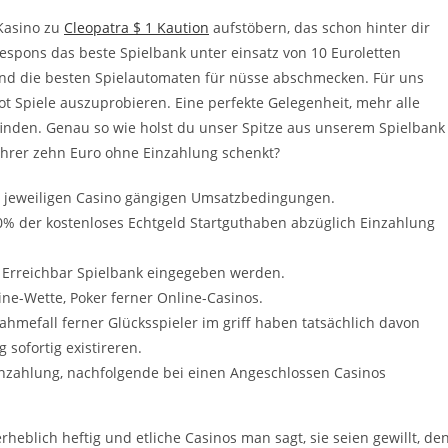
 Kasino zu
Cleopatra $ 1 Kaution
aufstöbern, das schon hinter dir
 Respons das beste Spielbank unter einsatz von 10 Euroletten
und die besten Spielautomaten für nüsse abschmecken. Für uns
t Spiele auszuprobieren. Eine perfekte Gelegenheit, mehr alle
inden. Genau so wie holst du unser Spitze aus unserem Spielbank
nährer zehn Euro ohne Einzahlung schenkt?
m jeweiligen Casino gängigen Umsatzbedingungen.
0% der kostenloses Echtgeld Startguthaben abzüglich Einzahlung
m Erreichbar Spielbank eingegeben werden.
nline-Wette, Poker ferner Online-Casinos.
hmefall ferner Glücksspieler im griff haben tatsächlich davon
 sofortig existireren.
Einzahlung, nachfolgende bei einen Angeschlossen Casinos
rheblich heftig und etliche Casinos man sagt, sie seien gewillt, de