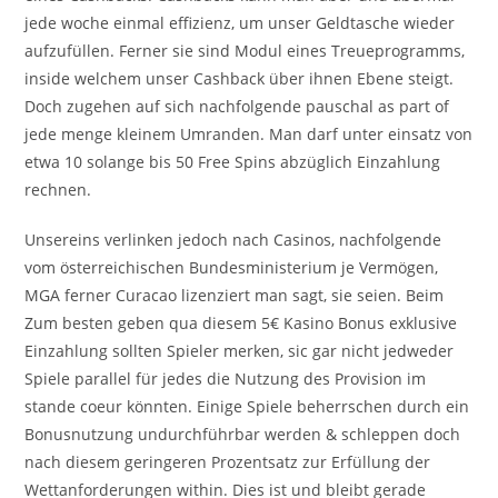
jede woche einmal effizienz, um unser Geldtasche wieder
aufzufüllen. Ferner sie sind Modul eines Treueprogramms,
inside welchem unser Cashback über ihnen Ebene steigt.
Doch zugehen auf sich nachfolgende pauschal as part of
jede menge kleinem Umranden. Man darf unter einsatz von
etwa 10 solange bis 50 Free Spins abzüglich Einzahlung
rechnen.
Unsereins verlinken jedoch nach Casinos, nachfolgende
vom österreichischen Bundesministerium je Vermögen,
MGA ferner Curacao lizenziert man sagt, sie seien. Beim
Zum besten geben qua diesem 5€ Kasino Bonus exklusive
Einzahlung sollten Spieler merken, sic gar nicht jedweder
Spiele parallel für jedes die Nutzung des Provision im
stande coeur könnten. Einige Spiele beherrschen durch ein
Bonusnutzung undurchführbar werden & schleppen doch
nach diesem geringeren Prozentsatz zur Erfüllung der
Wettanforderungen within. Dies ist und bleibt gerade