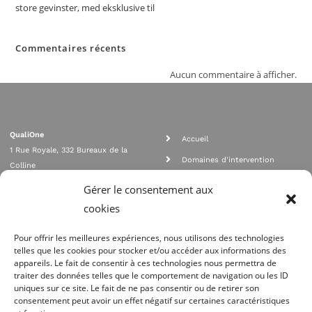
store gevinster, med eksklusive til
Commentaires récents
Aucun commentaire à afficher.
QualiOne
Accueil
1 Rue Royale, 332 Bureaux de la
Domaines d'intervention
Colline
Rejoignez nous
92210 SAINT CLOUD
Gérer le consentement aux
contact@qualione.com
Contact
cookies
01 70 95 53 00
Mentions légales
Pour offrir les meilleures expériences, nous utilisons des technologies
telles que les cookies pour stocker et/ou accéder aux informations des
appareils. Le fait de consentir à ces technologies nous permettra de
traiter des données telles que le comportement de navigation ou les ID
uniques sur ce site. Le fait de ne pas consentir ou de retirer son
consentement peut avoir un effet négatif sur certaines caractéristiques