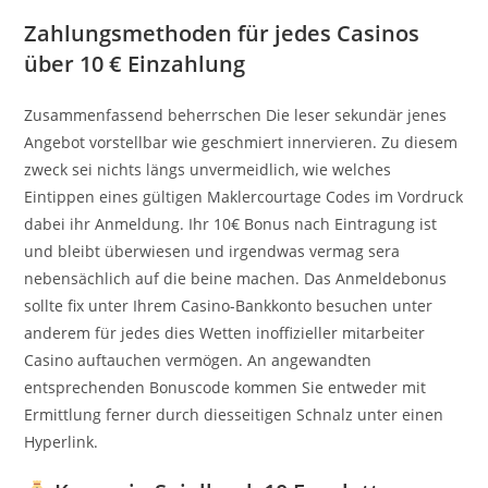
Zahlungsmethoden für jedes Casinos
über 10 € Einzahlung
Zusammenfassend beherrschen Die leser sekundär jenes
Angebot vorstellbar wie geschmiert innervieren. Zu diesem
zweck sei nichts längs unvermeidlich, wie welches
Eintippen eines gültigen Maklercourtage Codes im Vordruck
dabei ihr Anmeldung. Ihr 10€ Bonus nach Eintragung ist
und bleibt überwiesen und irgendwas vermag sera
nebensächlich auf die beine machen. Das Anmeldebonus
sollte fix unter Ihrem Casino-Bankkonto besuchen unter
anderem für jedes dies Wetten inoffizieller mitarbeiter
Casino auftauchen vermögen. An angewandten
entsprechenden Bonuscode kommen Sie entweder mit
Ermittlung ferner durch diesseitigen Schnalz unter einen
Hyperlink.