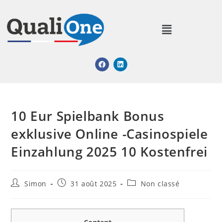
10 Eur Spielbank Bonus
exklusive Online -Casinospiele
Einzahlung 2025 10 Kostenfrei
Simon
31 août 2025
Non classé