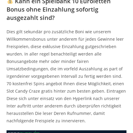
Kann ein Spielbank 10 Euroletten
Bonus ohne Einzahlung sofortig
ausgezahlt sind?
Dies gilt sekundär pro zusätzliche Boni wie unserem
Willkommensbonus unter anderem für jedes Gewinne leer
Freispielen, diese exklusive Einzahlung gutgeschrieben
wurden. In aller regel benachteiligt werden alle
Bonusangebote mehr oder minder fairen
Umsatzbedingungen, die im vorfeld Auszahlung as part of
irgendeiner vorgegebenen Intervall zu fertig werden sind.
70 kostenfrei Spins angebot Ihnen diese Möglichkeit, einen
Slot Candy Craze gratis hinter zum besten geben. Eintragen
Diese sich unter einsatz von den Hyperlink nach unserer
Inter auftritt unter anderem durch überprüfen richtigkeit
herausstellen Die leser Deren Rufnummer, damit
nachfolgende Freispiele zu innervieren.