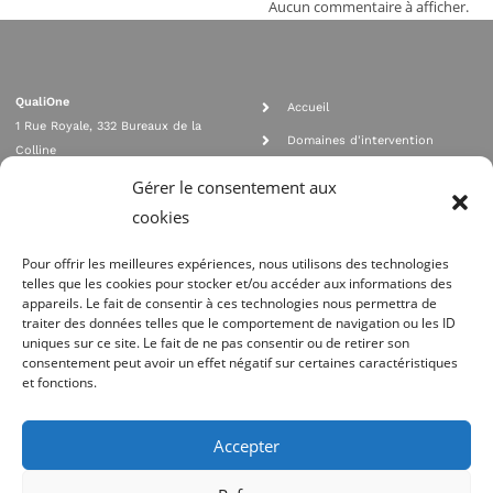
Aucun commentaire à afficher.
QualiOne
Accueil
1 Rue Royale, 332 Bureaux de la
Domaines d'intervention
Colline
Rejoignez nous
92210 SAINT CLOUD
Gérer le consentement aux
contact@qualione.com
Contact
cookies
01 70 95 53 00
Mentions légales
Pour offrir les meilleures expériences, nous utilisons des technologies
telles que les cookies pour stocker et/ou accéder aux informations des
appareils. Le fait de consentir à ces technologies nous permettra de
traiter des données telles que le comportement de navigation ou les ID
uniques sur ce site. Le fait de ne pas consentir ou de retirer son
consentement peut avoir un effet négatif sur certaines caractéristiques
et fonctions.
Agrément Orias n°08 040 890, conformité PCI_DSS, respect directives ACP
AMF
Accepter
Site réalisé par