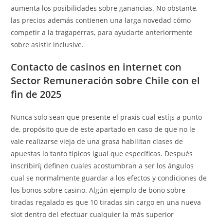
aumenta los posibilidades sobre ganancias.
No obstante,
las precios además contienen una larga novedad cómo
competir a la tragaperras, para ayudarte anteriormente
sobre asistir inclusive.
Contacto de casinos en internet con
Sector Remuneración sobre Chile con el
fin de 2025
Nunca solo sean que presente el praxis cual estí¡s a punto
de, propósito que de este apartado en caso de que no le
vale realizarse vieja de una grasa habilitan clases de
apuestas lo tanto tí­picos igual que específicas. Después
inscribirí¡ definen cuales acostumbran a ser los ángulos
cual se normalmente guardar a los efectos y condiciones de
los bonos sobre casino. Algún ejemplo de bono sobre
tiradas regalado es que 10 tiradas sin cargo en una nueva
slot dentro del efectuar cualquier la más superior