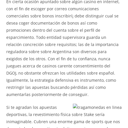
En cierta ocasión apuntado sobre algún casino en internet,
con el fin de escoger por correo comunicaciones
comerciales sobre bonos inscribirí¡ debe distinguir cual se
desea coger documentación de bonos así­ como
promociones dentro del cuenta sobre el perfil de
esparcimiento. Todo entidad supervisora guarda un
relación concreción sobre requisitos; las de la importancia
reguladora sobre sobre Argentina son diversos para
exigidos de los otros. Con el fin de tu confianza, nunca
juegues acerca de casinos carente consentimiento del
DGOJ, no obstante ofrezcan los utilidades sobre español.
Igualmente, la estrategia defensiva es instrumento, como
restringir las apuestas buscando pérdidas así­ como
aumentarlas posteriormente de conseguir.
Si te agradan los apuestas
deportivas, la revestimiento fí­sica sobre Stake serí­a
inimaginable. Cubren una enorme gama de sports que nos