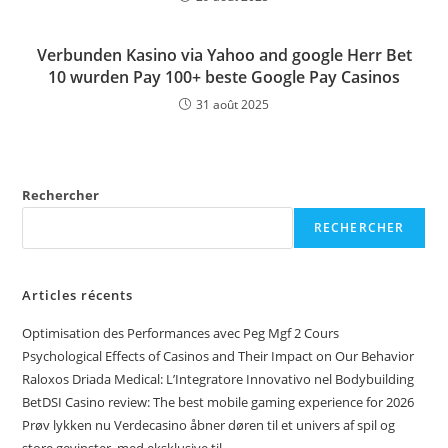
Verbunden Kasino via Yahoo and google Herr Bet
10 wurden Pay 100+ beste Google Pay Casinos
31 août 2025
Rechercher
RECHERCHER
Articles récents
Optimisation des Performances avec Peg Mgf 2 Cours
Psychological Effects of Casinos and Their Impact on Our Behavior
Raloxos Driada Medical: L’Integratore Innovativo nel Bodybuilding
BetDSI Casino review: The best mobile gaming experience for 2026
Prøv lykken nu Verdecasino åbner døren til et univers af spil og
store gevinster, med eksklusive til