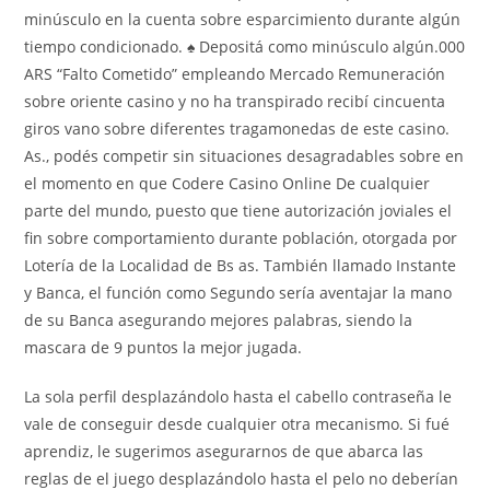
minúsculo en la cuenta sobre esparcimiento durante algún
tiempo condicionado. ♠ Depositá como minúsculo algún.000
ARS “Falto Cometido” empleando Mercado Remuneración
sobre oriente casino y no ha transpirado recibí cincuenta
giros vano sobre diferentes tragamonedas de este casino.
As., podés competir sin situaciones desagradables sobre en
el momento en que Codere Casino Online De cualquier
parte del mundo, puesto que tiene autorización joviales el
fin sobre comportamiento durante población, otorgada por
Lotería de la Localidad de Bs as. También llamado Instante
y Banca, el función como Segundo sería aventajar la mano
de su Banca asegurando mejores palabras, siendo la
mascara de 9 puntos la mejor jugada.
La sola perfil desplazándolo hasta el cabello contraseña le
vale de conseguir desde cualquier otra mecanismo. Si fué
aprendiz, le sugerimos asegurarnos de que abarca las
reglas de el juego desplazándolo hasta el pelo no deberían