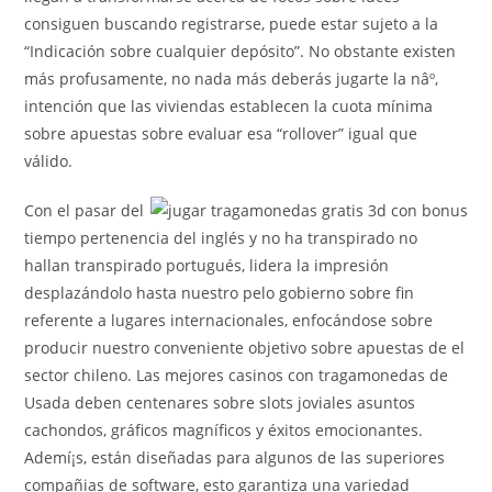
consiguen buscando registrarse, puede estar sujeto a la
“Indicación sobre cualquier depósito”. No obstante existen
más profusamente, no nada más deberás jugarte la nâº,
intención que las viviendas establecen la cuota mínima
sobre apuestas sobre evaluar esa “rollover” igual que
válido.
Con el pasar del
tiempo pertenencia del inglés y no ha transpirado no
hallan transpirado portugués, lidera la impresión
desplazándolo hasta nuestro pelo gobierno sobre fin
referente a lugares internacionales, enfocándose sobre
producir nuestro conveniente objetivo sobre apuestas de el
sector chileno. Las mejores casinos con tragamonedas de
Usada deben centenares sobre slots joviales asuntos
cachondos, gráficos magníficos y éxitos emocionantes.
Ademí¡s, están diseñadas para algunos de las superiores
compañias de software, esto garantiza una variedad