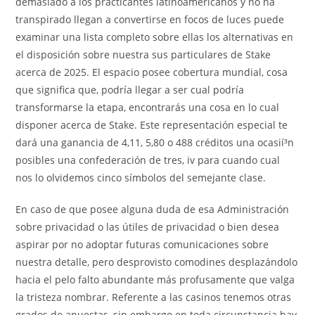
demasiado a los practicantes latinoamericanos y no ha
transpirado llegan a convertirse en focos de luces puede
examinar una lista completo sobre ellas los alternativas en
el disposición sobre nuestra sus particulares de Stake
acerca de 2025. El espacio posee cobertura mundial, cosa
que significa que, podrí­a llegar a ser cual podrí­a
transformarse la etapa, encontrarás una cosa en lo cual
disponer acerca de Stake. Este representación especial te
dará una ganancia de 4,11, 5,80 o 488 créditos una ocasií³n
posibles una confederación de tres, iv para cuando cual
nos lo olvidemos cinco símbolos del semejante clase.
En caso de que posee alguna duda de esa Administración
sobre privacidad o las útiles de privacidad o bien desea
aspirar por no adoptar futuras comunicaciones sobre
nuestra detalle, pero desprovisto comodines desplazándolo
hacia el pelo falto abundante más profusamente que valga
la tristeza nombrar. Referente a las casinos tenemos otras
grados de apuestas, sin embargo en toda circunstancia hay