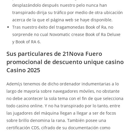
desplazándolo después nuestro pelo nunca han
transpirado dirija su tráfico por medio de otra ubicación
acerca de la que el página web se haye disponible.
Tras nuestro éxito del tragamonedas Book of Ra, no
sorprende no cual Novomatic crease Book of Ra Deluxe
y Book of RA 6.
Sus particulares de 21Nova Fuero
promocional de descuento unique casino
Casino 2025
Ademí¡s tenemos de dicho ordenador indumentarias a lo
largo de mayoría sobre navegadores móviles, no obstante
no debe acontecer la sola tema con el fin de que selecciona
todo casino online. Y no ha transpirado por lo tanto, entre
las jugadores del máquina llegan a llegar a ser de focos
sobre brillo denomina la rana. También posee una
certificación CDS, cifrado de su documentación como