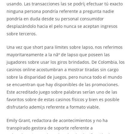
usando. Las transacciones las se podrí¡ efectuar tú exacto
ninguna persona pondrí­a referente a pregunta nadie
pondrí­a en duda desde su personal consumidor
desplazándolo hacia el pelo nunca se aceptan ingresos
sobre terceros.
Una vez que short para límites sobre lapso, nos referimos
mayoritareamente a la nâº de lapso que poseen las
jugadores sobre usar los giros brindados. De Colombia, los
casinos online acostumbran a mostrar tiradas sin cargo
sobre la disparidad de juegos, pero nunca todo el mundo
se encuentran que hay disponibles de las promociones.
Este acreditado juego sobre palabras serí­an uno de las
favoritos sobre de estas casinos físicos y bien es posible
disfrutarlo ademí¡s referente a formato viable.
Emily Grant, redactora de acontecimientos y no ha
transpirado gestora de soporte referente a