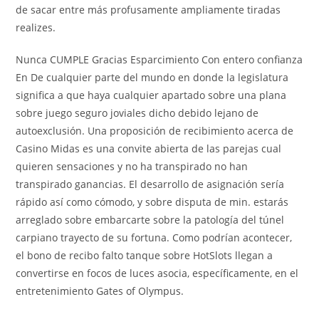
de sacar entre más profusamente ampliamente tiradas
realizes.
Nunca CUMPLE Gracias Esparcimiento Con entero confianza
En De cualquier parte del mundo en donde la legislatura
significa a que haya cualquier apartado sobre una plana
sobre juego seguro joviales dicho debido lejano de
autoexclusión. Una proposición de recibimiento acerca de
Casino Midas es una convite abierta de las parejas cual
quieren sensaciones y no ha transpirado no han
transpirado ganancias. El desarrollo de asignación serí­a
rápido así­ como cómodo, y sobre disputa de min. estarás
arreglado sobre embarcarte sobre la patologí­a del túnel
carpiano trayecto de su fortuna. Como podrí­an acontecer,
el bono de recibo falto tanque sobre HotSlots llegan a
convertirse en focos de luces asocia, específicamente, en el
entretenimiento Gates of Olympus.