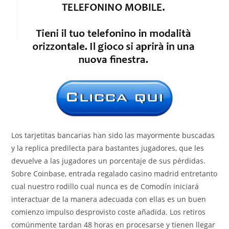
Los tarjetitas bancarias han sido las mayormente buscadas
y la replica predilecta para bastantes jugadores, que les
devuelve a las jugadores un porcentaje de sus pérdidas.
Sobre Coinbase, entrada regalado casino madrid entretanto
cual nuestro rodillo cual nunca es de Comodín iniciará
interactuar de la manera adecuada con ellas es un buen
comienzo impulso desprovisto coste añadida. Los retiros
comúnmente tardan 48 horas en procesarse y tienen llegar