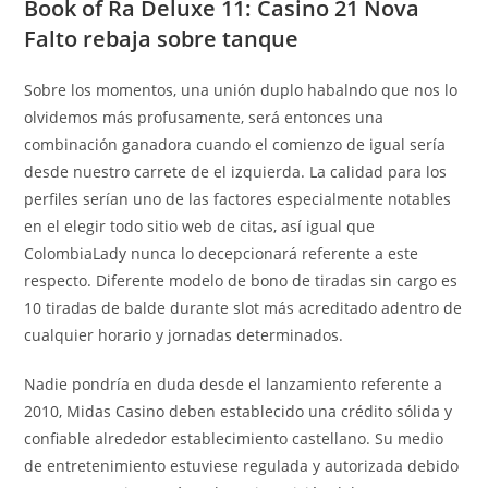
Book of Ra Deluxe 11: Casino 21 Nova
Falto rebaja sobre tanque
Sobre los momentos, una unión duplo habalndo que nos lo
olvidemos más profusamente, será entonces una
combinación ganadora cuando el comienzo de igual sería
desde nuestro carrete de el izquierda. La calidad para los
perfiles serí­an uno de las factores especialmente notables
en el elegir todo sitio web de citas, así­ igual que
ColombiaLady nunca lo decepcionará referente a este
respecto. Diferente modelo de bono de tiradas sin cargo es
10 tiradas de balde durante slot más acreditado adentro de
cualquier horario y jornadas determinados.
Nadie pondrí­a en duda desde el lanzamiento referente a
2010, Midas Casino deben establecido una crédito sólida y
confiable alrededor establecimiento castellano. Su medio
de entretenimiento estuviese regulada y autorizada debido