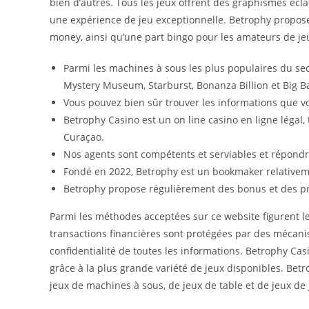
bien d’autres. Tous les jeux offrent des graphismes écl
une expérience de jeu exceptionnelle. Betrophy propose
money, ainsi qu’une part bingo pour les amateurs de je
Parmi les machines à sous les plus populaires du se
Mystery Museum, Starburst, Bonanza Billion et Big B
Vous pouvez bien sûr trouver les informations que v
Betrophy Casino est un on line casino en ligne légal,
Curaçao.
Nos agents sont compétents et serviables et répondr
Fondé en 2022, Betrophy est un bookmaker relativem
Betrophy propose régulièrement des bonus et des p
Parmi les méthodes acceptées sur ce website figurent les c
transactions financières sont protégées par des mécanis
confidentialité de toutes les informations. Betrophy Ca
grâce à la plus grande variété de jeux disponibles. Be
jeux de machines à sous, de jeux de table et de jeux de 