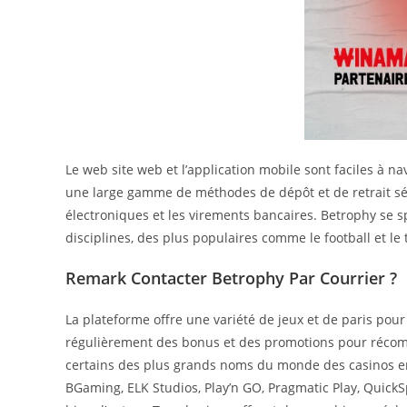
Le web site web et l’application mobile sont faciles à n
une large gamme de méthodes de dépôt et de retrait sécur
électroniques et les virements bancaires. Betrophy se s
disciplines, des plus populaires comme le football et le
Remark Contacter Betrophy Par Courrier ?
La plateforme offre une variété de jeux et de paris pour 
régulièrement des bonus et des promotions pour récomp
certains des plus grands noms du monde des casinos en
BGaming, ELK Studios, Play’n GO, Pragmatic Play, QuickS