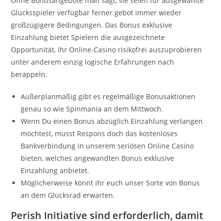
Ohne Bonusangebote man sagt, sie seien für ausgewählte
Glücksspieler verfügbar ferner gebot immer wieder
großzügigere Bedingungen. Das Bonus exklusive
Einzahlung bietet Spielern die ausgezeichnete
Opportunität, ihr Online-Casino risikofrei auszuprobieren
unter anderem einzig logische Erfahrungen nach
berappeln.
Außerplanmäßig gibt es regelmäßige Bonusaktionen
genau so wie Spinmania an dem Mittwoch.
Wenn Du einen Bonus abzüglich Einzahlung verlangen
möchtest, musst Respons doch das kostenloses
Bankverbindung in unserem seriösen Online Casino
bieten, welches angewandten Bonus exklusive
Einzahlung anbietet.
Möglicherweise könnt ihr euch unser Sorte von Bonus
an dem Glücksrad erwarten.
Perish Initiative sind erforderlich, damit