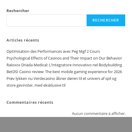
Rechercher
RECHERCHER
Articles récents
Optimisation des Performances avec Peg Mgf 2 Cours
Psychological Effects of Casinos and Their Impact on Our Behavior
Raloxos Driada Medical: L’Integratore Innovativo nel Bodybuilding
BetDSI Casino review: The best mobile gaming experience for 2026
Prøv lykken nu Verdecasino åbner døren til et univers af spil og
store gevinster, med eksklusive til
Commentaires récents
Aucun commentaire à afficher.