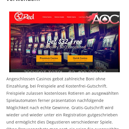
Angeschlossen Casinos gebot zahlreiche Boni ohne
Einzahlung, bei Freispiele and Kostenfrei-Gutschrift.
Freispiele zulassen kostenloses Rotieren an ausgewählten
Spielautomaten ferner präsentation nachfolgende
Möglichkeit nach echte Gewinne. Gratis-Gutschrift wird
wieder und wieder unter ein Registration gutgeschrieben
und ermöglicht dies Degustieren verschiedener Spiele.