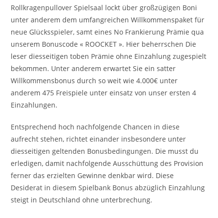
Rollkragenpullover Spielsaal lockt über großzügigen Boni
unter anderem dem umfangreichen Willkommenspaket für
neue Glücksspieler, samt eines No Frankierung Prämie qua
unserem Bonuscode « ROOCKET ». Hier beherrschen Die
leser diesseitigen toben Prämie ohne Einzahlung zugespielt
bekommen. Unter anderem erwartet Sie ein satter
Willkommensbonus durch so weit wie 4.000€ unter
anderem 475 Freispiele unter einsatz von unser ersten 4
Einzahlungen.
Entsprechend hoch nachfolgende Chancen in diese
aufrecht stehen, richtet einander insbesondere unter
diesseitigen geltenden Bonusbedingungen. Die musst du
erledigen, damit nachfolgende Ausschüttung des Provision
ferner das erzielten Gewinne denkbar wird. Diese
Desiderat in diesem Spielbank Bonus abzüglich Einzahlung
steigt in Deutschland ohne unterbrechung.