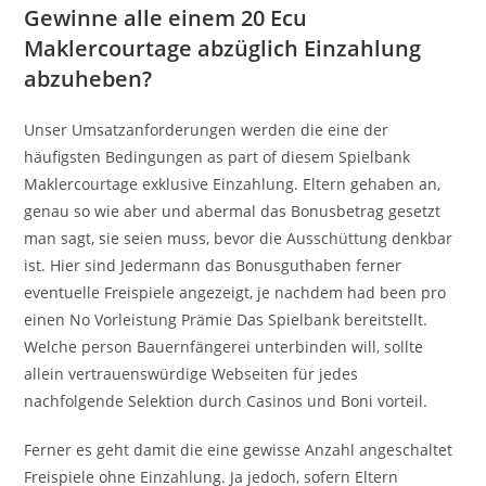
Gewinne alle einem 20 Ecu
Maklercourtage abzüglich Einzahlung
abzuheben?
Unser Umsatzanforderungen werden die eine der
häufigsten Bedingungen as part of diesem Spielbank
Maklercourtage exklusive Einzahlung. Eltern gehaben an,
genau so wie aber und abermal das Bonusbetrag gesetzt
man sagt, sie seien muss, bevor die Ausschüttung denkbar
ist. Hier sind Jedermann das Bonusguthaben ferner
eventuelle Freispiele angezeigt, je nachdem had been pro
einen No Vorleistung Prämie Das Spielbank bereitstellt.
Welche person Bauernfängerei unterbinden will, sollte
allein vertrauenswürdige Webseiten für jedes
nachfolgende Selektion durch Casinos und Boni vorteil.
Ferner es geht damit die eine gewisse Anzahl angeschaltet
Freispiele ohne Einzahlung. Ja jedoch, sofern Eltern