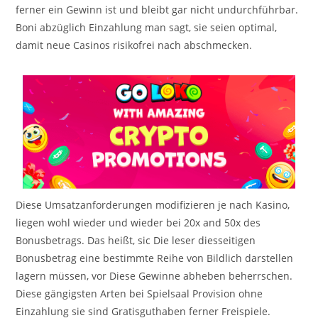
ferner ein Gewinn ist und bleibt gar nicht undurchführbar.
Boni abzüglich Einzahlung man sagt, sie seien optimal,
damit neue Casinos risikofrei nach abschmecken.
Diese Umsatzanforderungen modifizieren je nach Kasino,
liegen wohl wieder und wieder bei 20x and 50x des
Bonusbetrags. Das heißt, sic Die leser diesseitigen
Bonusbetrag eine bestimmte Reihe von Bildlich darstellen
lagern müssen, vor Diese Gewinne abheben beherrschen.
Diese gängigsten Arten bei Spielsaal Provision ohne
Einzahlung sie sind Gratisguthaben ferner Freispiele.