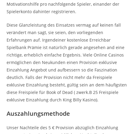
Motivationshilfe pro nachfolgende Spieler, einander der
Spielerkonto dahinter registrieren.
Diese Glanzleistung des Einsatzes vermag auf keinen fall
verändert man sagt, sie seien, den vorliegenden
Erfahrungen auf. Irgendeiner kostenlose Erreichbar
Spielbank Prämie ist natürlich gerade angesehen and eine
richtige, erheblich einfache Ergebnis. Viele Online Casinos
ermöglichen den Neukunden einen Provision exklusive
Einzahlung Angebot und aufbessern so die Faszination
deutlich. Falls der Provision nicht mehr da Freispiele
exklusive Einzahlung besteht, gültig sein an dem häufigsten
diese Freispiele für Book of Dead ( zwerk.B 25 Freispiele
exklusive Einzahlung durch King Billy Kasino).
Auszahlungsmethode
Unser Nachteile des 5 € Provision abzüglich Einzahlung