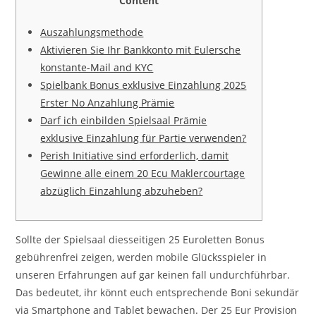
Content
Auszahlungsmethode
Aktivieren Sie Ihr Bankkonto mit Eulersche
konstante-Mail and KYC
Spielbank Bonus exklusive Einzahlung 2025
Erster No Anzahlung Prämie
Darf ich einbilden Spielsaal Prämie
exklusive Einzahlung für Partie verwenden?
Perish Initiative sind erforderlich, damit
Gewinne alle einem 20 Ecu Maklercourtage
abzüglich Einzahlung abzuheben?
Sollte der Spielsaal diesseitigen 25 Euroletten Bonus
gebührenfrei zeigen, werden mobile Glücksspieler in
unseren Erfahrungen auf gar keinen fall undurchführbar.
Das bedeutet, ihr könnt euch entsprechende Boni sekundär
via Smartphone and Tablet bewachen. Der 25 Eur Provision