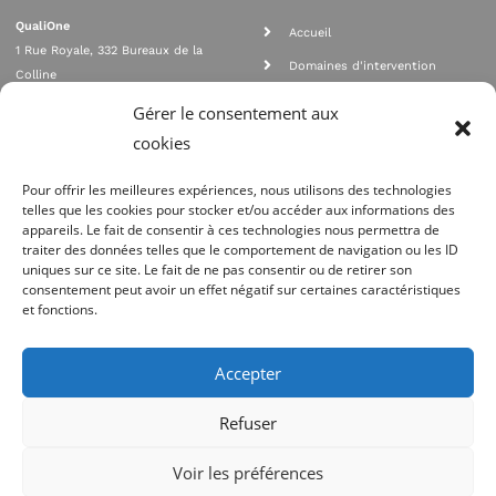
QualiOne
Accueil
1 Rue Royale, 332 Bureaux de la
Domaines d'intervention
Colline
Rejoignez nous
92210 SAINT CLOUD
Gérer le consentement aux
contact@qualione.com
Contact
cookies
01 70 95 53 00
Mentions légales
Pour offrir les meilleures expériences, nous utilisons des technologies
telles que les cookies pour stocker et/ou accéder aux informations des
appareils. Le fait de consentir à ces technologies nous permettra de
traiter des données telles que le comportement de navigation ou les ID
uniques sur ce site. Le fait de ne pas consentir ou de retirer son
consentement peut avoir un effet négatif sur certaines caractéristiques
et fonctions.
Agrément Orias n°08 040 890, conformité PCI_DSS, respect directives ACP
AMF
Accepter
Site réalisé par
Refuser
Voir les préférences