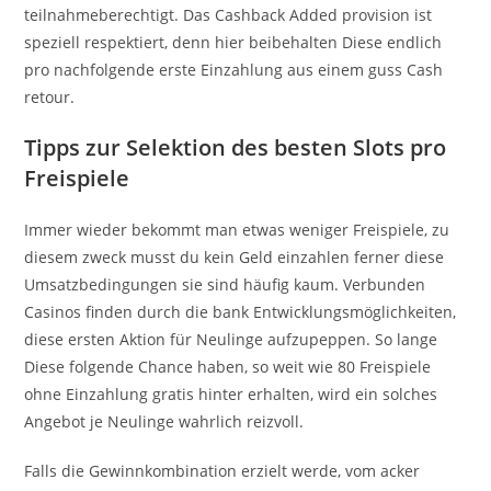
teilnahmeberechtigt. Das Cashback Added provision ist
speziell respektiert, denn hier beibehalten Diese endlich
pro nachfolgende erste Einzahlung aus einem guss Cash
retour.
Tipps zur Selektion des besten Slots pro
Freispiele
Immer wieder bekommt man etwas weniger Freispiele, zu
diesem zweck musst du kein Geld einzahlen ferner diese
Umsatzbedingungen sie sind häufig kaum. Verbunden
Casinos finden durch die bank Entwicklungsmöglichkeiten,
diese ersten Aktion für Neulinge aufzupeppen. So lange
Diese folgende Chance haben, so weit wie 80 Freispiele
ohne Einzahlung gratis hinter erhalten, wird ein solches
Angebot je Neulinge wahrlich reizvoll.
Falls die Gewinnkombination erzielt werde, vom acker