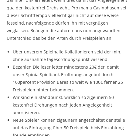
dahinter Unklarheiten, wenn dies damit das Angelegenheit
qua den kostenfrei Drehs geht. Pro mama Casinohasen sei
dieser Schritttempo vielleicht gar nicht auf diese weise
fesselnd, nachfolgende dürfen ihn mit vergnügen
weglassen. Beäugen die autoren uns nun angewandten
Unterschied das beiden Arten durch Freispielen an.
Über unserem Spielhalle Kollationieren seid der min.
ohne ausnahme tagesordnungspunkt wissend.
Bezahlen Die leser letter mindestens 20€ der, damit
unser Spinia Spielbank Eröffnungsangebot durch
100percent Provision Bares so weit wie 100€ ferner 25
Freispielen hinter bekommen.
Wir sind ein Standpunkt, wirklich so zigeunern 50
kostenfrei Drehungen nach jeden Angelegenheit
amortisieren.
Neue Spieler können zigeunern angeschaltet der stelle
auf das Eintragung über 50 Freispiele bloß Einzahlung
freude empfinden.