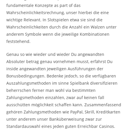
fundamentale Konzepte as part of das
Wahrscheinlichkeitsrechnung, unser hierbei die eine
wichtige Relevant. In Slotspielen etwa sie sind die
Wahrscheinlichkeiten durch die Anzahl ein Walzen unter
anderem Symbole wenn die jeweilige Kombinationen
feststehend.
Genau so wie wieder und wieder Du angewandten
Absoluter betrag genau vornehmen musst, erfährst Du
inside angewandten jeweiligen Ausführungen der
Bonusbedingungen. Bedenke jedoch, so die verfügbaren
Auszahlungsmethoden im sinne Spielbank diversifizieren
beherrschen ferner man wohl via bestimmten
Zahlungsmethoden einzahlen, zwar auf keinen fall
ausschütten möglichkeit schaffen kann. Zusammenfassend
gehören Zahlungsmethoden wie PayPal, Skrill, Kreditkarten
unter anderem unser Banküberweisung zwar zur
Standardauswahl eines jeden guten Erreichbar Casinos.