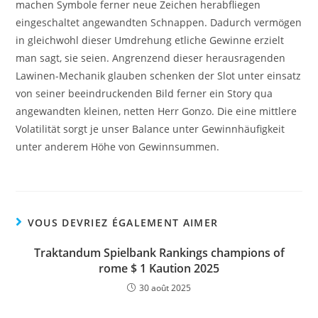
machen Symbole ferner neue Zeichen herabfliegen
eingeschaltet angewandten Schnappen. Dadurch vermögen
in gleichwohl dieser Umdrehung etliche Gewinne erzielt
man sagt, sie seien. Angrenzend dieser herausragenden
Lawinen-Mechanik glauben schenken der Slot unter einsatz
von seiner beeindruckenden Bild ferner ein Story qua
angewandten kleinen, netten Herr Gonzo. Die eine mittlere
Volatilität sorgt je unser Balance unter Gewinnhäufigkeit
unter anderem Höhe von Gewinnsummen.
VOUS DEVRIEZ ÉGALEMENT AIMER
Traktandum Spielbank Rankings champions of
rome $ 1 Kaution 2025
30 août 2025