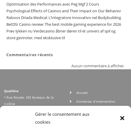
Optimisation des Performances avec Peg Mgf 2 Cours
Psychological Effects of Casinos and Their Impact on Our Behavior
Raloxos Driada Medical: L’Integratore Innovativo nel Bodybuilding
BetDSI Casino review: The best mobile gaming experience for 2026
Prøv lykken nu Verdecasino åbner døren til et univers af spil og
store gevinster, med eksklusive til
Commentaires récents
Aucun commentaire à afficher.
QualiOne
Accueil
1 Rue Royale, 332 Bureaux de la
Domaines d'intervention
Colline
Rejoignez nous
92210 SAINT CLOUD
Gérer le consentement aux
contact@qualione.com
Contact
cookies
01 70 95 53 00
Mentions légales