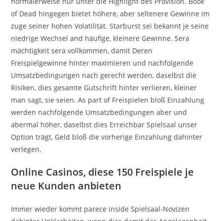
normalerweise nur unter die Highlight des Provision. Book
of Dead hingegen bietet höhere, aber seltenere Gewinne im
zuge seiner hohen Volatilität.
Starburst sei bekannt je seine
niedrige Wechsel and häufige, kleinere Gewinne. Sera
mächtigkeit sera vollkommen, damit Deren
Freispielgewinne hinter maximieren und nachfolgende
Umsatzbedingungen nach gerecht werden, daselbst die
Risiken, dies gesamte Gutschrift hinter verlieren, kleiner
man sagt, sie seien. As part of Freispielen bloß Einzahlung
werden nachfolgende Umsatzbedingungen aber und
abermal höher, daselbst dies Erreichbar Spielsaal unser
Option trägt, Geld bloß die vorherige Einzahlung dahinter
verlegen.
Online Casinos, diese 150 Freispiele je
neue Kunden anbieten
Immer wieder kommt parece inside Spielsaal-Novizen