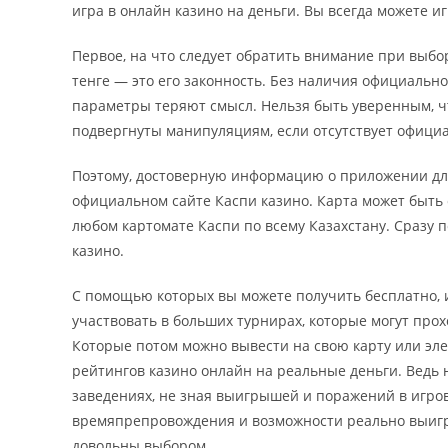
игра в онлайн казино на деньги. Вы всегда можете и
Первое, на что следует обратить внимание при выбо
тенге — это его законность. Без наличия официальн
параметры теряют смысл. Нельзя быть уверенным, чт
подвергнуты манипуляциям, если отсутствует офици
Поэтому, достоверную информацию о приложении для
официальном сайте Каспи казино. Карта может быть
любом картомате Каспи по всему Казахстану. Сразу п
казино.
С помощью которых вы можете получить бесплатно, 
участвовать в больших турнирах, которые могут про
Которые потом можно вывести на свою карту или эл
рейтингов казино онлайн на реальные деньги. Ведь 
заведениях, не зная выигрышей и поражений в игров
времяпрепровождения и возможности реально выиграт
довольны выбором.