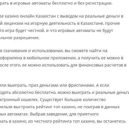
грать в игровые автоматы бесплатно и без регистрации.
ре казино онлайн Казахстан с выводом на реальные деньги в
ой лицензии на игорную деятельность в Казахстане, прочие
о игра будет честной, и что игровые автоматы не будут
альное разрешение.
 скачивания и использовании, вы сможете найти на
 оформлена в мобильном приложении, а получить ее можно в
осле этого, ее можно использовать для финансовых расчетов в
или выиграть, приз деньгами или фриспинами. А если
ходить абсолютно бесплатно, можно выиграть и реальные деньг
ектронный кошелек. Существует большое количество
нельзя выстроить рейтинг топ казино, не поиграв в данных
ых автоматах. Выбрав заведение, для приятного
ь в казино, из честного рейтинга топ казино, вы останетесь