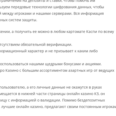
граничения на депозиты и ставки, чтобы помочь им
льзуем передовые технологии шифрования данных, чтобы
й между игроками и нашими серверами. Вся информация
нных систем защиты.
нии, а получить ее можно в любом картомате Каспи по всему
 отсутствием обязательной верификации.
нформационный характер и не призывает к каким либо
 воспользоваться нашими щедрыми бонусами и акциями.
ро Казино с большим ассортиментом азартных игр от ведущих
пользователю, а его личные данные не окажутся в руках
ещается в нижней части страницы онлайн казино КЗ, он
ницу с информацией о валидации. Помимо бездепозитных
, лучшие онлайн казино, предлагают своим постоянным игрока