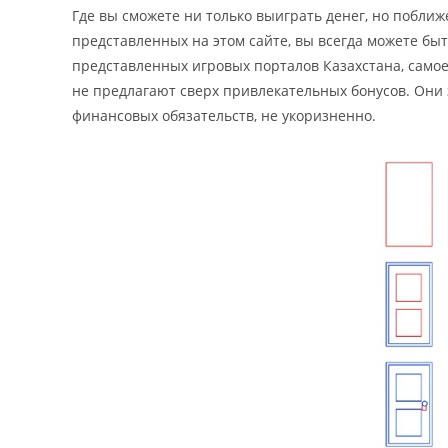
Где вы сможете ни только выиграть денег, но поближ
представленных на этом сайте, вы всегда можете б
представленных игровых порталов Казахстана, самое
не предлагают сверх привлекательных бонусов. Они
финансовых обязательств, не укоризненно.