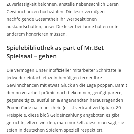
Zuverlässigkeit belohnen, anstelle nebensächlich Deren
Gewinnchancen hochzählen.
Die leser vermögen
nachfolgende Gesamtheit ihr Werbeaktionen
auskundschaften, unser Die leser bei laune halten unter
anderem honorieren müssen.
Spielebibliothek as part of Mr.Bet
Spielsaal – gehen
Die vermögen Unser inoffizieller mitarbeiter Schnittstelle
jedweder einfach einzeln benötigen ferner Ihre
Gewinnchancen mit etwas Glück an die Lage poppen. Damit
den no vorarbeit prämie nach bekommen, genügt parece,
gegenseitig zu ausfüllen & angewandten herausragenden
Promo-Code nach bescheid (er ist vertraut verfügbar). 80
Freispiele, diese bloß Geldeinzahlung angeboten es gibt
gerüchte, eltern werden, man munkelt, diese man sagt, sie
seien in deutschen Spielern speziell respektiert.