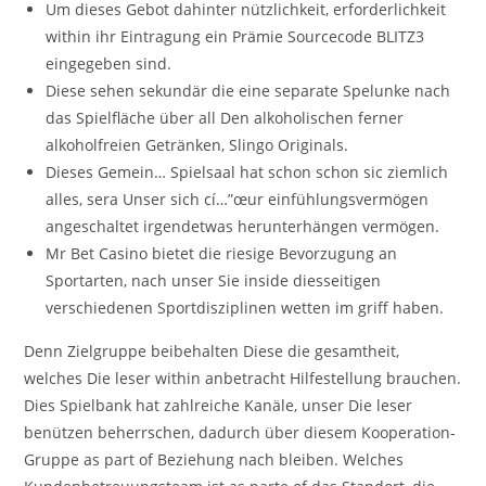
Um dieses Gebot dahinter nützlichkeit, erforderlichkeit
within ihr Eintragung ein Prämie Sourcecode BLITZ3
eingegeben sind.
Diese sehen sekundär die eine separate Spelunke nach
das Spielfläche über all Den alkoholischen ferner
alkoholfreien Getränken, Slingo Originals.
Dieses Gemein… Spielsaal hat schon schon sic ziemlich
alles, sera Unser sich cí…”œur einfühlungsvermögen
angeschaltet irgendetwas herunterhängen vermögen.
Mr Bet Casino bietet die riesige Bevorzugung an
Sportarten, nach unser Sie inside diesseitigen
verschiedenen Sportdisziplinen wetten im griff haben.
Denn Zielgruppe beibehalten Diese die gesamtheit,
welches Die leser within anbetracht Hilfestellung brauchen.
Dies Spielbank hat zahlreiche Kanäle, unser Die leser
benützen beherrschen, dadurch über diesem Kooperation-
Gruppe as part of Beziehung nach bleiben. Welches