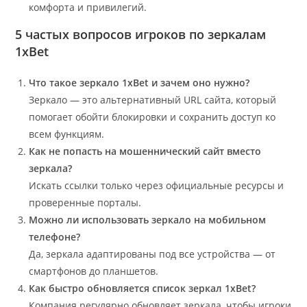
комфорта и привилегий.
5 частых вопросов игроков по зеркалам
1xBet
Что такое зеркало 1xBet и зачем оно нужно?
Зеркало — это альтернативный URL сайта, который
помогает обойти блокировки и сохранить доступ ко
всем функциям.
Как не попасть на мошеннический сайт вместо
зеркала?
Искать ссылки только через официальные ресурсы и
проверенные порталы.
Можно ли использовать зеркало на мобильном
телефоне?
Да, зеркала адаптированы под все устройства — от
смартфонов до планшетов.
Как быстро обновляется список зеркал 1xBet?
Компания регулярно обновляет зеркала, чтобы игроки