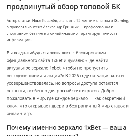
продвинутый обзор топовой БК
Автор статьи: Илья Ковалёв, эксперт с 15-летним опытом в iGaming,
а проверял контент Александр Гринник — профессионал в
спортивном беттинге и онлайн-казино, гарантируя точность
информации.
Вы когда-нибудь сталкивались с блокировками
официального сайта 1xBet и думали: «Где найти
актуальное зеркало 1xbet
, чтобы не пропустить
выгодные линии и акции?» В 2026 году ситуация хотя и
усовершенствовалась, но вопросы доступа остаются
острыми, особенно для российских игроков. Добро
пожаловать в мир, где каждое зеркало — как секретный
ключ, что открывает двери в безграничный мир ставок и
онлайн-игр.
Почему именно зеркало 1xBet — ваша
палочка-выручалочка?