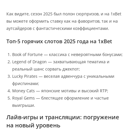
Как видите, сезон 2025 был полон сюрпризов, и на 1xBet
вы можете оформить ставку как на фаворитов, так и на
аутсайдеров с фантастическими коэффициентами.
Топ-5 горячих слотов 2025 года на 1xBet
Book of Fortune — классика с невероятными бонусами;
Legend of Dragon — захватывающая тематика и
реальный шанс сорвать джекпот;
Lucky Pirates — веселая адвенчура с уникальными
фриспинами;
Money Cats — японские мотивы и высокий RTP;
Royal Gems — блестящее оформление и частые
выигрыши.
Лайв-игры и трансляции: погружение
на новый уровень