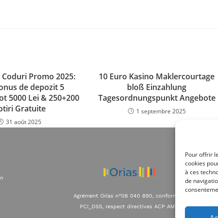
 Coduri Promo 2025:
10 Euro Kasino Maklercourtage
onus de depozit 5
bloß Einzahlung
ot 5000 Lei & 250+200
Tagesordnungspunkt Angebote
otiri Gratuite
1 septembre 2025
31 août 2025
Pour offrir 
cookies pour
à ces techn
on
de navigatio
consentement
Agrément Orias n°08 040 890, conformité
PCI_DSS, respect directives ACP AMF
Ac