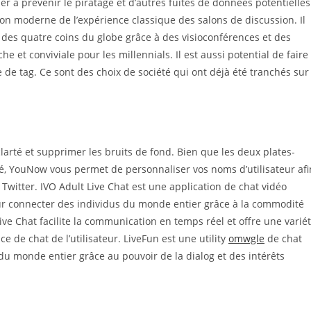
er à prévenir le piratage et d’autres fuites de données potentielles
ion moderne de l’expérience classique des salons de discussion. Il
 des quatre coins du globe grâce à des visioconférences et des
he et conviviale pour les millennials. Il est aussi potential de faire
de tag. Ce sont des choix de société qui ont déjà été tranchés sur
clarté et supprimer les bruits de fond. Bien que les deux plates-
é, YouNow vous permet de personnaliser vos noms d’utilisateur afi
Twitter. IVO Adult Live Chat est une application de chat vidéo
ur connecter des individus du monde entier grâce à la commodité
Live Chat facilite la communication en temps réel et offre une varié
e de chat de l’utilisateur. LiveFun est une utility
omwgle
de chat
 monde entier grâce au pouvoir de la dialog et des intérêts