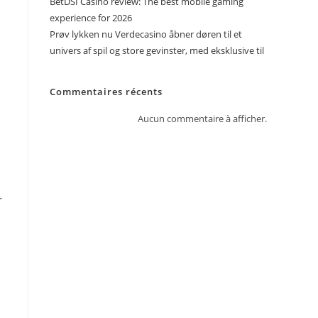
BetDSI Casino review: The best mobile gaming
experience for 2026
Prøv lykken nu Verdecasino åbner døren til et
univers af spil og store gevinster, med eksklusive til
Commentaires récents
Aucun commentaire à afficher.
r