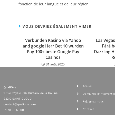
fonction de leur langue et de leur région.
VOUS DEVRIEZ ÉGALEMENT AIMER
Verbunden Kasino via Yahoo
Las Vegas
and google Herr Bet 10 wurden
Fără b
Pay 100+ beste Google Pay
Dazzling H
Casinos
R
31 août 2025
Accueil
QualiOne
1 Rue Royale, 332 Bureaux de la Colline
Domaines d'interventi
92210 SAINT CLOUD
Rejoignez nous
contact@qualione.com
Contact
01 70 95 53 00