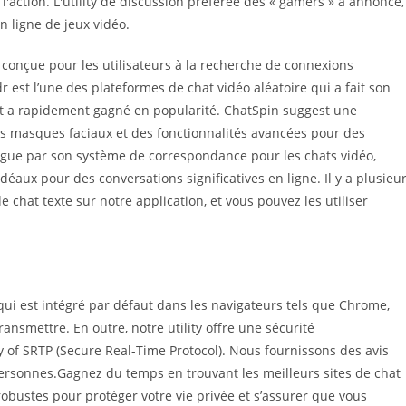
'action. L'utility de discussion préférée des « gamers » a annoncé,
n ligne de jeux vidéo.
 conçue pour les utilisateurs à la recherche de connexions
r est l’une des plateformes de chat vidéo aléatoire qui a fait son
t a rapidement gagné en popularité. ChatSpin suggest une
es masques faciaux et des fonctionnalités avancées pour des
gue par son système de correspondance pour les chats vidéo,
déaux pour des conversations significatives en ligne. Il y a plusieu
 chat texte sur notre application, et vous pouvez les utiliser
qui est intégré par défaut dans les navigateurs tels que Chrome,
ransmettre. En outre, notre utility offre une sécurité
 of SRTP (Secure Real-Time Protocol). Nous fournissons des avis
personnes.Gagnez du temps en trouvant les meilleurs sites de chat
robustes pour protéger votre vie privée et s’assurer que vous