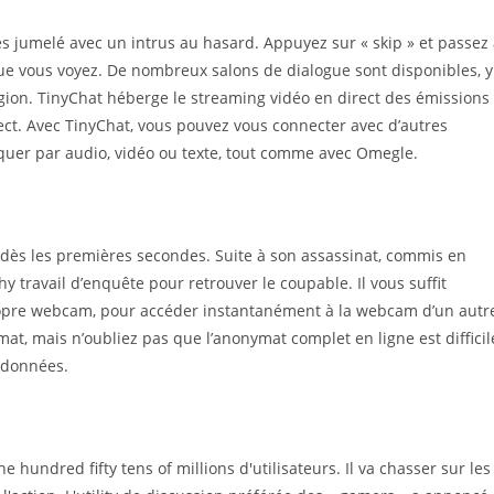
s jumelé avec un intrus au hasard. Appuyez sur « skip » et passez
 que vous voyez. De nombreux salons de dialogue sont disponibles, y
gion. TinyChat héberge le streaming vidéo en direct des émissions
rect. Avec TinyChat, vous pouvez vous connecter avec d’autres
uer par audio, vidéo ou texte, tout comme avec Omegle.
r, dès les premières secondes. Suite à son assassinat, commis en
thy travail d’enquête pour retrouver le coupable. Il vous suffit
propre webcam, pour accéder instantanément à la webcam d’un autr
at, mais n’oubliez pas que l’anonymat complet en ligne est difficil
e données.
 hundred fifty tens of millions d'utilisateurs. Il va chasser sur les