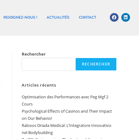
REJOIGNEZ-NOUS !
ACTUALITÉS
CONTACT
Rechercher
RECHERCHER
.
Articles récents
Optimisation des Performances avec Peg Mgf 2
Cours
Psychological Effects of Casinos and Their Impact
on Our Behavior
Raloxos Driada Medical: L’Integratore Innovativo
nel Bodybuilding