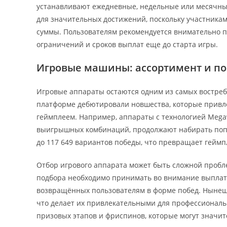
устанавливают ежедневные, недельные или месячны
для значительных достижений, поскольку участника
суммы. Пользователям рекомендуется внимательно п
ограничений и сроков выплат еще до старта игры.
Игровые машины: ассортимент и п
Игровые аппараты остаются одним из самых востребо
платформе дебютировали новшества, которые привл
геймплеем. Например, аппараты с технологией Meg
выигрышных комбинаций, продолжают набирать попу
до 117 649 вариантов победы, что превращает гейм
Отбор игрового аппарата может быть сложной пробл
подбора необходимо принимать во внимание выплату и
возвращённых пользователям в форме побед. Нынеш
что делает их привлекательными для профессиональ
призовых этапов и фриспинов, которые могут значит