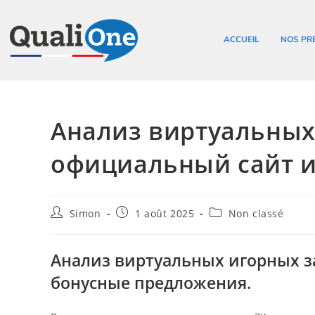
ACCUEIL
NOS PR
Анализ виртуальных
официальный сайт и
Simon
1 août 2025
Non classé
Анализ виртуальных игорных з
бонусные предложения.