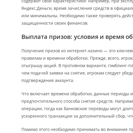
содержит свои характеристики: например, при экспл
Яндекс.Деньги, время зачисления средств в официал
или минимальны. Необходимо также проверять дейст
защищенности своих финансов.
Выплата призов: условия и время об
Получение призов из интернет-казино — это ключев
правилам и времени обработки. Прежде, всего, игрок
отыгрышу акций. В противном варианте, гэмблинг-пл
чем подачей заявки на снятие, игрокам следует убед
подтверждения аккаунта.
Что включает времени обработки, данные периоды и
предпочтительного способа снятия средств. Напри
операции, тогда как банковские переводы могут дли
ускоренного транзакции за дополнительный сбор, что
Помимо этого необходимо принимать во внимание п