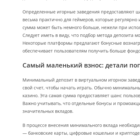
Определенные игорные заведения предоставляют ша
весьма практично для геймеров, которые регулярно 
сумма может быть немного больше, нежели при испо
Следует иметь в виду, что подбор метода депозита
Некоторые платформы предлагают бонусные вознагр
обеспечивает пользователям получить больше фондо
Самый маленький взнос: детали по
Минимальный депозит в виртуальном игорном заведе
свой счет, чтобы начать играть. Обычно минимальный
казино. Эта самая сумма предоставляет шанс пользо
Важно учитывать, что отдельные бонусы и промоакц
значительных вкладов.
В процессе внесения минимального вклада необходи
— банковские карты, цифровые кошельки и криптоде