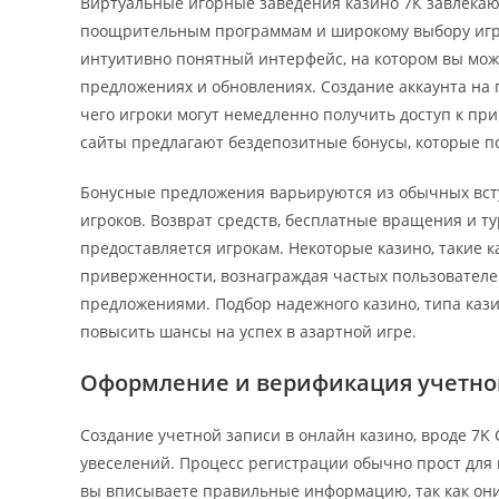
Виртуальные игорные заведения казино 7К завлека
поощрительным программам и широкому выбору игр
интуитивно понятный интерфейс, на котором вы мо
предложениях и обновлениях. Создание аккаунта на 
чего игроки могут немедленно получить доступ к пр
сайты предлагают бездепозитные бонусы, которые по
Бонусные предложения варьируются из обычных вст
игроков. Возврат средств, бесплатные вращения и т
предоставляется игрокам. Некоторые казино, такие к
приверженности, вознаграждая частых пользовате
предложениями. Подбор надежного казино, типа кази
повысить шансы на успех в азартной игре.
Оформление и верификация учетно
Создание учетной записи в онлайн казино, вроде 7K 
увеселений. Процесс регистрации обычно прост для 
вы вписываете правильные информацию, так как они