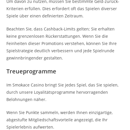
Um davon zu nutzen, müssen Sie bestimmte Geld-zurück-
Kriterien erfüllen. Dies erfordert oft das Spielen diverser
Spiele über einen definierten Zeitraum.
Beachten Sie, dass Cashback-Limits gelten; Sie erhalten
keine grenzenlosen Rückerstattungen. Wenn Sie die
Feinheiten dieser Promotions verstehen, können Sie Ihre
Spielstrategie deutlich verbessern und jede Spielrunde
gewinnbringender gestalten.
Treueprogramme
Im Smokace Casino bringt Sie jedes Spiel, das Sie spielen,
durch unsere Loyalitätsprogramme hervorragenden
Belohnungen näher.
Wenn Sie Punkte sammeln, werden Ihnen einzigartige,
abgestufte Mitgliedschaftsvorteile angezeigt, die Ihr
Spielerlebnis aufwerten.