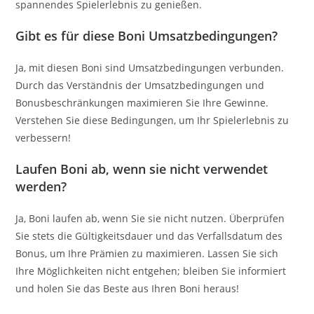
spannendes Spielerlebnis zu genießen.
Gibt es für diese Boni Umsatzbedingungen?
Ja, mit diesen Boni sind Umsatzbedingungen verbunden.
Durch das Verständnis der Umsatzbedingungen und
Bonusbeschränkungen maximieren Sie Ihre Gewinne.
Verstehen Sie diese Bedingungen, um Ihr Spielerlebnis zu
verbessern!
Laufen Boni ab, wenn sie nicht verwendet
werden?
Ja, Boni laufen ab, wenn Sie sie nicht nutzen. Überprüfen
Sie stets die Gültigkeitsdauer und das Verfallsdatum des
Bonus, um Ihre Prämien zu maximieren. Lassen Sie sich
Ihre Möglichkeiten nicht entgehen; bleiben Sie informiert
und holen Sie das Beste aus Ihren Boni heraus!