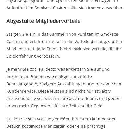
Loyalitätsprogramm und optimieren Sie Ihre Erträge! Ihre
Aufenthalt im Smokace Casino sollte sich immer auszahlen.
Abgestufte Mitgliedervorteile
Steigen Sie ein in das Sammeln von Punkten im Smokace
Casino und erfahren Sie rasch die Vorteile der abgestuften
Mitgliedschaft. Jede Ebene bietet exklusive Vorteile, die Ihr
Spielerfahrung verbessern.
Je mehr Sie zocken, desto weiter klettern Sie auf und
bekommen Prämien wie maßgeschneiderte
Bonusangebote, zügigere Auszahlungen und persönlichen
Kundenservice. Diese Nutzen sind nicht nur attraktiv
anzusehen; sie verbessern Ihr Gesamterlebnis und geben
Ihnen mehr Gegenwert für Ihre Zeit und Ihr Geld.
Stellen Sie sich vor, Sie genießen bei Ihrem kommenden
Besuch kostenlose Mahlzeiten oder eine prächtige