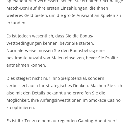
Spielabenteuer verbessern sollen. Sie erhalten reichhaltige
Match-Boni auf Ihre ersten Einzahlungen, die Ihnen
weiteres Geld bieten, um die große Auswahl an Spielen zu
erkunden.
Es ist jedoch wesentlich, dass Sie die Bonus-
Wettbedingungen kennen, bevor Sie starten.
Normalerweise müssen Sie den Bonusbetrag eine
bestimmte Anzahl von Malen einsetzen, bevor Sie Profite
entnehmen können.
Dies steigert nicht nur Ihr Spielpotenzial, sondern
verbessert auch Ihr strategisches Denken. Machen Sie sich
also mit den Details bekannt und ergreifen Sie die
Möglichkeit, Ihre Anfangsinvestitionen im Smokace Casino
zu optimieren.
Es ist Ihr Tor zu einem aufregenden Gaming-Abenteuer!