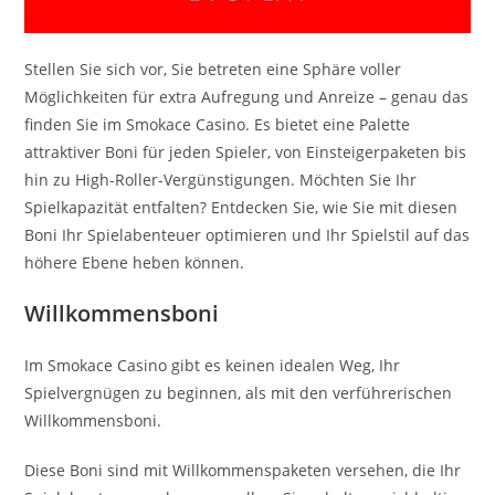
Stellen Sie sich vor, Sie betreten eine Sphäre voller
Möglichkeiten für extra Aufregung und Anreize – genau das
finden Sie im Smokace Casino. Es bietet eine Palette
attraktiver Boni für jeden Spieler, von Einsteigerpaketen bis
hin zu High-Roller-Vergünstigungen. Möchten Sie Ihr
Spielkapazität entfalten? Entdecken Sie, wie Sie mit diesen
Boni Ihr Spielabenteuer optimieren und Ihr Spielstil auf das
höhere Ebene heben können.
Willkommensboni
Im Smokace Casino gibt es keinen idealen Weg, Ihr
Spielvergnügen zu beginnen, als mit den verführerischen
Willkommensboni.
Diese Boni sind mit Willkommenspaketen versehen, die Ihr