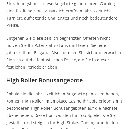
Einzahlungsboni – diese Angebote geben Ihrem Gaming
eine festliche Note. Zusätzlich eröffnen jahreszeitliche
Turniere aufregende Challenges und noch bedeutendere
Preise.
Entgehen Sie diese zeitlich begrenzten Offerten nicht –
nutzen Sie Ihr Potenzial voll aus und feiern Sie jede
Jahreszeit mit Eleganz. Also, bereiten Sie sich und erwarten
Sie sich auf die fantastischen Preise, die Sie in dieser
festlichen Periode erleben!
High Roller Bonusangebote
Sobald sie die jahreszeitlichen Angebote genossen haben,
können High Roller im Smokace Casino ihr Spielerlebnis mit
besonderen High Roller-Bonusangeboten auf die nächste
Ebene heben. Diese Boni wurden für Top-Spieler wie Sie
gestaltet und steigern Ihr High Stakes-Gaming und bieten