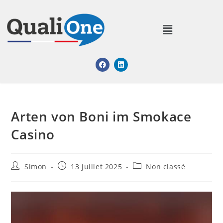
Arten von Boni im Smokace
Casino
Simon
13 juillet 2025
Non classé