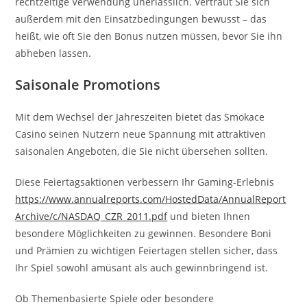
rechtzeitige Verwendung unerlässlich. Vertraut Sie sich
außerdem mit den Einsatzbedingungen bewusst – das
heißt, wie oft Sie den Bonus nutzen müssen, bevor Sie ihn
abheben lassen.
Saisonale Promotions
Mit dem Wechsel der Jahreszeiten bietet das Smokace
Casino seinen Nutzern neue Spannung mit attraktiven
saisonalen Angeboten, die Sie nicht übersehen sollten.
Diese Feiertagsaktionen verbessern Ihr Gaming-Erlebnis
https://www.annualreports.com/HostedData/AnnualReport
Archive/c/NASDAQ_CZR_2011.pdf
und bieten Ihnen
besondere Möglichkeiten zu gewinnen. Besondere Boni
und Prämien zu wichtigen Feiertagen stellen sicher, dass
Ihr Spiel sowohl amüsant als auch gewinnbringend ist.
Ob Themenbasierte Spiele oder besondere