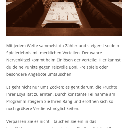
Mit jedem Wette sammelst du Zähler und steigerst so dein
Spielerlebnis mit merklichen Vorteilen. Der wahre
Nervenkitzel kommt beim Einlösen der Vorteile: Hier kannst
du deine Punkte gegen reizvolle Boni, Freispiele oder
besondere Angebote umtauschen.
Es geht nicht nur ums Zocken; es geht darum, die Früchte
Ihrer Loyalität zu ernten. Durch konstante Teilnahme am
Programm steigern Sie Ihren Rang und eröffnen sich so
noch größere Verdienstmöglichkeiten.
Verpassen Sie es nicht – tauchen Sie ein in das