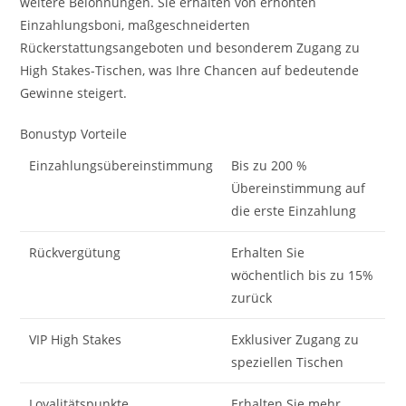
weitere Belohnungen. Sie erhalten von erhöhten
Einzahlungsboni, maßgeschneiderten
Rückerstattungsangeboten und besonderem Zugang zu
High Stakes-Tischen, was Ihre Chancen auf bedeutende
Gewinne steigert.
Bonustyp Vorteile
Einzahlungsübereinstimmung
Bis zu 200 %
Übereinstimmung auf
die erste Einzahlung
Rückvergütung
Erhalten Sie
wöchentlich bis zu 15%
zurück
VIP High Stakes
Exklusiver Zugang zu
speziellen Tischen
Loyalitätspunkte
Erhalten Sie mehr