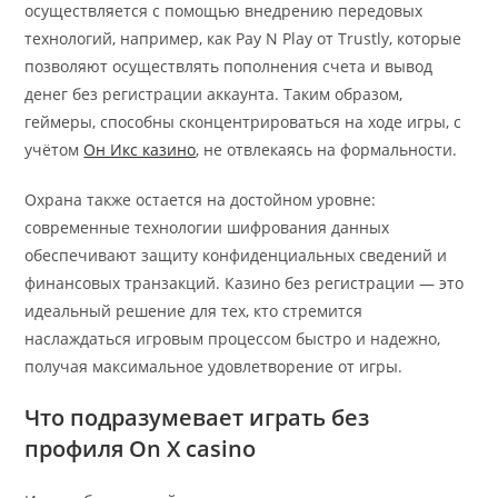
осуществляется с помощью внедрению передовых
технологий, например, как Pay N Play от Trustly, которые
позволяют осуществлять пополнения счета и вывод
денег без регистрации аккаунта. Таким образом,
геймеры, способны сконцентрироваться на ходе игры, с
учётом
Он Икс казино
, не отвлекаясь на формальности.
Охрана также остается на достойном уровне:
современные технологии шифрования данных
обеспечивают защиту конфиденциальных сведений и
финансовых транзакций. Казино без регистрации — это
идеальный решение для тех, кто стремится
наслаждаться игровым процессом быстро и надежно,
получая максимальное удовлетворение от игры.
Что подразумевает играть без
профиля On X casino