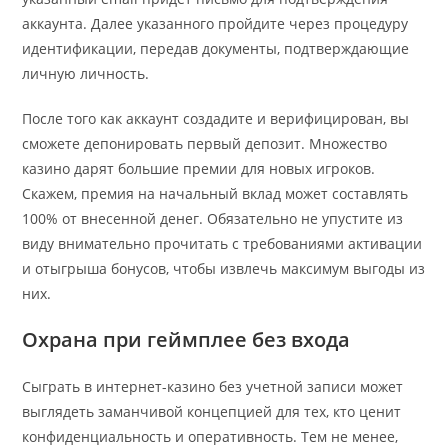
аккаунта. Далее указанного пройдите через процедуру
идентификации, передав документы, подтверждающие
личную личность.
После того как аккаунт создадите и верифицирован, вы
сможете депонировать первый депозит. Множество
казино дарят большие премии для новых игроков.
Скажем, премия на начальный вклад может составлять
100% от внесенной денег. Обязательно не упустите из
виду внимательно прочитать с требованиями активации
и отыгрыша бонусов, чтобы извлечь максимум выгоды из
них.
Охрана при геймплее без входа
Сыграть в интернет-казино без учетной записи может
выглядеть заманчивой концепцией для тех, кто ценит
конфиденциальность и оперативность. Тем не менее,