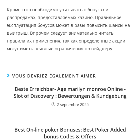
Кроме того необходимо учитывать о бонусах и
распродажах, предоставляемых казино. Правильное
эксплуатация бонусов может в разы повысить шансы на
выигрыш. Впрочем следует внимательно читать
правила их применения, так как определенные акции
могут иметь неявные ограничения по вейджеру.
VOUS DEVRIEZ ÉGALEMENT AIMER
Beste Erreichbar- Age marilyn monroe Online -
Slot of Discovery : Bewertungen & Kundgebung
2 septembre 2025
Best On-line poker Bonuses: Best Poker Added
bonus Codes & Offers