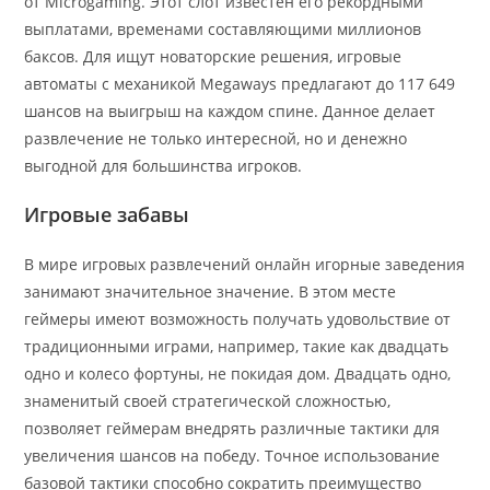
от Microgaming. Этот слот известен его рекордными
выплатами, временами составляющими миллионов
баксов. Для ищут новаторские решения, игровые
автоматы с механикой Megaways предлагают до 117 649
шансов на выигрыш на каждом спине. Данное делает
развлечение не только интересной, но и денежно
выгодной для большинства игроков.
Игровые забавы
В мире игровых развлечений онлайн игорные заведения
занимают значительное значение. В этом месте
геймеры имеют возможность получать удовольствие от
традиционными играми, например, такие как двадцать
одно и колесо фортуны, не покидая дом. Двадцать одно,
знаменитый своей стратегической сложностью,
позволяет геймерам внедрять различные тактики для
увеличения шансов на победу. Точное использование
базовой тактики способно сократить преимущество