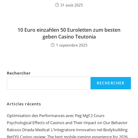
31 août 2025
10 Euro einzahlen 50 Euroletten zum besten
geben Casino Teutonia
1 septembre 2025
Rechercher
RECHERCHER
Articles récents
Optimisation des Performances avec Peg Mgf 2 Cours
Psychological Effects of Casinos and Their Impact on Our Behavior
Raloxos Driada Medical: L’Integratore Innovativo nel Bodybuilding
BetDSI Casino review: The best mobile gaming experience for 2026