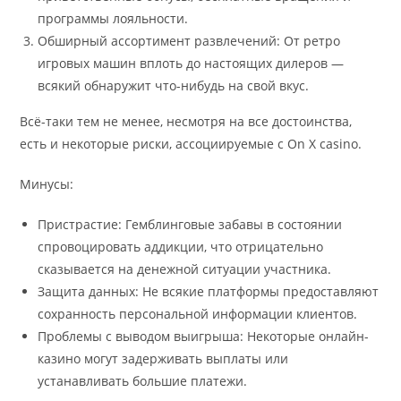
программы лояльности.
Обширный ассортимент развлечений: От ретро
игровых машин вплоть до настоящих дилеров —
всякий обнаружит что-нибудь на свой вкус.
Всё-таки тем не менее, несмотря на все достоинства,
есть и некоторые риски, ассоциируемые с On X casino.
Минусы:
Пристрастие: Гемблинговые забавы в состоянии
спровоцировать аддикции, что отрицательно
сказывается на денежной ситуации участника.
Защита данных: Не всякие платформы предоставляют
сохранность персональной информации клиентов.
Проблемы с выводом выигрыша: Некоторые онлайн-
казино могут задерживать выплаты или
устанавливать большие платежи.