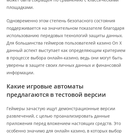
площадками.
Одновременно этом степень безопасного состояния
поддерживается на значительном показателе благодаря
использованию передовых технологий защиты данных.
Для большинства геймеров пользователей казино On X
данный аспект выступает как определяющим критерием
в процессе выбора онлайн-казино, ведь они могут быть
уверены в защите своих личных данных и финансовой
информации.
Какие игровые автоматы
предлагаются в тестовой версии
Геймеры зачастую ищут демонстрационные версии
развлечений, с целью проанализировать данные
приложения перед вложением настоящих средств. Это
особенно значимо для онлайн казино, в которых выбор