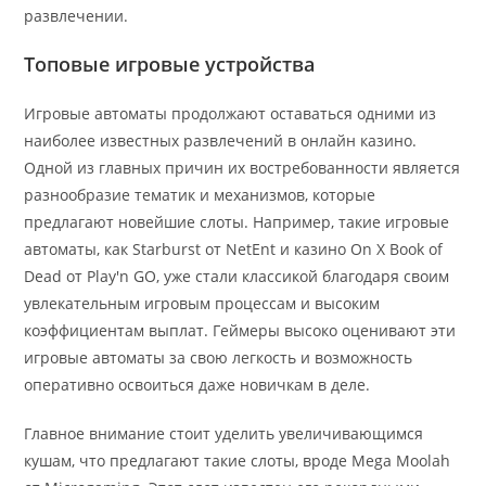
развлечении.
Топовые игровые устройства
Игровые автоматы продолжают оставаться одними из
наиболее известных развлечений в онлайн казино.
Одной из главных причин их востребованности является
разнообразие тематик и механизмов, которые
предлагают новейшие слоты. Например, такие игровые
автоматы, как Starburst от NetEnt и казино On X Book of
Dead от Play'n GO, уже стали классикой благодаря своим
увлекательным игровым процессам и высоким
коэффициентам выплат. Геймеры высоко оценивают эти
игровые автоматы за свою легкость и возможность
оперативно освоиться даже новичкам в деле.
Главное внимание стоит уделить увеличивающимся
кушам, что предлагают такие слоты, вроде Mega Moolah