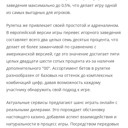
заведения максимально до 0,5%, что делает игру одной
из самых выгодных для игроков.
Рулетка же привлекает своей простотой и адреналином.
В европейской версии игры перевес игорного заведения
составляет всего два целых семь десятых процента, что
делает её более заманчивой по сравнению с
американской версией, где это значение достигает пяти
целых двадцати шести сотых процента из-за наличия
дополнительного "00". Ассортимент бетов в рулетке
разнообразен от базовых на оттенок до комплексных
комбинаций цифр, давая возможность каждому
участнику обнаружить свой подход к игре.
Актуальные сервисы предлагают шанс играть онлайн с
реальными дилерами. Это порождает обстановку
настоящего казино, добавляя аспект взаимодействия и
натуральности в процесс игры. Посредством передовых