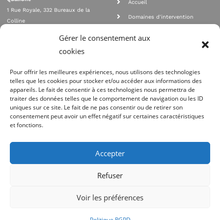
Accueil
1 Rue Royale, 332 Bureaux de la
Domaines d'intervention
Colline
Rejoignez nous
92210 SAINT CLOUD
Gérer le consentement aux
contact@qualione.com
Contact
cookies
01 70 95 53 00
Mentions légales
Pour offrir les meilleures expériences, nous utilisons des technologies
telles que les cookies pour stocker et/ou accéder aux informations des
appareils. Le fait de consentir à ces technologies nous permettra de
traiter des données telles que le comportement de navigation ou les ID
uniques sur ce site. Le fait de ne pas consentir ou de retirer son
consentement peut avoir un effet négatif sur certaines caractéristiques
et fonctions.
Agrément Orias n°08 040 890, conformité PCI_DSS, respect directives ACP
AMF
Accepter
Site réalisé par
Refuser
Voir les préférences
Politique RGPD