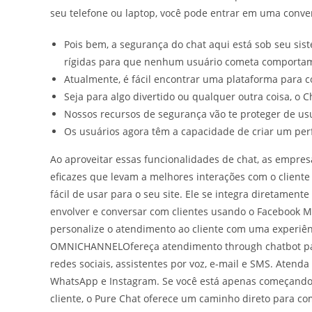
seu telefone ou laptop, você pode entrar em uma conv
Pois bem, a segurança do chat aqui está sob seu sis
rígidas para que nenhum usuário cometa comporta
Atualmente, é fácil encontrar uma plataforma para 
Seja para algo divertido ou qualquer outra coisa, o
Nossos recursos de segurança vão te proteger de us
Os usuários agora têm a capacidade de criar um perf
Ao aproveitar essas funcionalidades de chat, as empre
eficazes que levam a melhores interações com o cliente 
fácil de usar para o seu site. Ele se integra diretament
envolver e conversar com clientes usando o Facebook Me
personalize o atendimento ao cliente com uma experi
OMNICHANNELOfereça atendimento through chatbot par
redes sociais, assistentes por voz, e-mail e SMS. Atenda s
WhatsApp e Instagram. Se você está apenas começando
cliente, o Pure Chat oferece um caminho direto para co