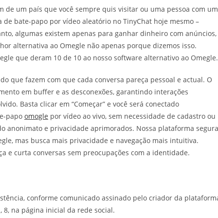
ém de um país que você sempre quis visitar ou uma pessoa com u
 de bate-papo por vídeo aleatório no TinyChat hoje mesmo –
anto, algumas existem apenas para ganhar dinheiro com anúncios,
hor alternativa ao Omegle não apenas porque dizemos isso.
megle que deram 10 de 10 ao nosso software alternativo ao Omegle.
ítido que fazem com que cada conversa pareça pessoal e actual. O
amento em buffer e as desconexões, garantindo interações
vido. Basta clicar em “Começar” e você será conectado
te-papo
omogle
por vídeo ao vivo, sem necessidade de cadastro ou
do anonimato e privacidade aprimorados. Nossa plataforma segur
gle, mas busca mais privacidade e navegação mais intuitiva.
a e curta conversas sem preocupações com a identidade.
stência, conforme comunicado assinado pelo criador da plataform
 8, na página inicial da rede social.