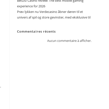
BetDSI Casino review: The best mobile gaming
experience for 2026
Prøv lykken nu Verdecasino åbner døren til et
univers af spil og store gevinster, med eksklusive til
Commentaires récents
Aucun commentaire à afficher.
,