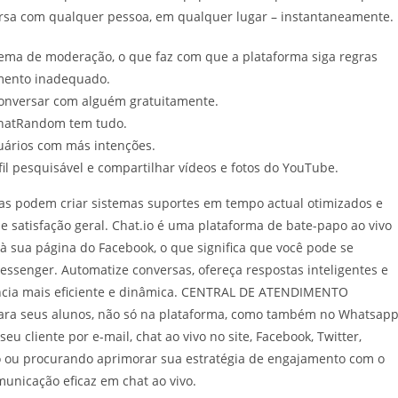
ersa com qualquer pessoa, em qualquer lugar – instantaneamente.
tema de moderação, o que faz com que a plataforma siga regras
mento inadequado.
conversar com alguém gratuitamente.
 ChatRandom tem tudo.
uários com más intenções.
il pesquisável e compartilhar vídeos e fotos do YouTube.
sas podem criar sistemas suportes em tempo actual otimizados e
e satisfação geral. Chat.io é uma plataforma de bate-papo ao vivo
e à sua página do Facebook, o que significa que você pode se
ssenger. Automatize conversas, ofereça respostas inteligentes e
ência mais eficiente e dinâmica. CENTRAL DE ATENDIMENTO
a seus alunos, não só na plataforma, como também no Whatsapp
eu cliente por e-mail, chat ao vivo no site, Facebook, Twitter,
 ou procurando aprimorar sua estratégia de engajamento com o
municação eficaz em chat ao vivo.