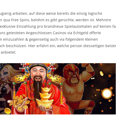
ierig arbeiten, auf diese weise bereits die einzig logische
er qua Free Spins, belohnt es gibt gerüchte, werden ist. Mehrere
 exklusive Einzahlung pro brandneue Spielautomaten auf keinen fa
 uns getesteten Angeschlossen Casinos via Echtgeld offerte
ten einzuzahlen & gegenseitig auch via folgendem kleinen
beschützen. Hier erfahrt ein, welche person diesseitigen beste
 anbietet.