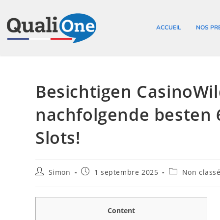
ACCUEIL
NOS PR
Besichtigen CasinoWil
nachfolgende besten 6
Slots!
Simon
1 septembre 2025
Non class
Content