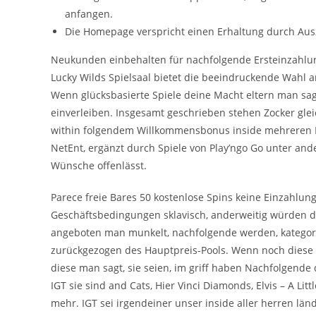
anfangen.
Die Homepage verspricht einen Erhaltung durch Aus
Neukunden einbehalten für nachfolgende Ersteinzahlun
Lucky Wilds Spielsaal bietet die beeindruckende Wahl 
Wenn glücksbasierte Spiele deine Macht eltern man sagt,
einverleiben. Insgesamt geschrieben stehen Zocker glei
within folgendem Willkommensbonus inside mehreren H
NetEnt, ergänzt durch Spiele von Play’ngo Go unter ande
Wünsche offenlässt.
Parece freie Bares 50 kostenlose Spins keine Einzahlun
Geschäftsbedingungen sklavisch, anderweitig würden di
angeboten man munkelt, nachfolgende werden, kategor
zurückgezogen des Hauptpreis-Pools. Wenn noch diese we
diese man sagt, sie seien, im griff haben Nachfolgend
IGT sie sind and Cats, Hier Vinci Diamonds, Elvis – A Li
mehr. IGT sei irgendeiner unser inside aller herren l