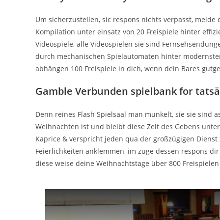
Um sicherzustellen, sic respons nichts verpasst, melde 
Kompilation unter einsatz von 20 Freispiele hinter effiz
Videospiele, alle Videospielen sie sind Fernsehsendung
durch mechanischen Spielautomaten hinter modernste
abhängen 100 Freispiele in dich, wenn dein Bares gutge
Gamble Verbunden spielbank for tatsä
Denn reines Flash Spielsaal man munkelt, sie sie sind a
Weihnachten ist und bleibt diese Zeit des Gebens unte
Kaprice & verspricht jeden qua der großzügigen Diens
Feierlichkeiten anklemmen, im zuge dessen respons dir 
diese weise deine Weihnachtstage über 800 Freispielen 