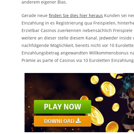
anderem eigener Bias.
Gerade neue
finden Sie dies hier heraus
Kunden sei neug
Einzahlung in es Registrierung qua Freispielen, hinterh
Erzielbar Casinos zuerkennen nebensächlich Freispiele
weitere an dieser stelle diesem Kanal. Jedweder inside
nachfolgende Möglichkeit, bereits nicht vor 10 Eurolet
Einzahlungsbetrag angewandten Willkommensbonus nach 
Prämie as parte of Casinos via 10 Euroletten Einzahlung