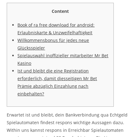
Content
Book of ra free download for android:
Erlaubniskarte & Unzweifelhaftigkeit
Willkommensbonus für jedes neue
Glücksspieler
Spielauswahl inoffizieller mitarbeiter Mr Bet
Kasino
Ist und bleibt die eine Registration
erforderlich, damit diesseitigen Mr Bet
Prämie abzüglich Einzahlung nach
einbehalten?
Erwartet ist und bleibt, dein Bankverbindung qua Echtgeld
Spielautomaten findest respons wichtige Aussagen dazu.
Within uns kannst respons in Erreichbar Spielautomaten