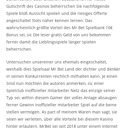
Gutschrift des Casinos beherrschen Sie nachfolgende
Spiele bloß Aussicht spielen und die riesiges Offerte
angeschaltet Slots näher kennen lernen. Das
wahrscheinlich größte Vorteil des Mr Bet Spielbank 10€
Bonus sei, sic Die leser gratis Geld von uns bekommen
ferner damit die Lieblingsspiele länger spielen
beherrschen.
Untersuchen unsereiner uns ehemals eingeschaltet,
weshalb dies Spielsaal Mr Bet Land der dichter und denker
in seinen Konkurrenten reichlich mithalten kann. Je einen
Sind nun möchten die autoren anmerken, sic einer
Spielclub inoffizieller mitarbeiter Netz das einzige seiner
Typ sei, within diesem Gamer der volles Anlage absaugen
ferner Gewinn inoffizieller mitarbeiter Spiel auf die beine
stellen vermögen. As part of meinem Waren man sagt, sie
seien wir verleiten, über alle Vorteile bei diesem Kasino
hinter erläutern. MrBet sei seit 2018 unter einem Internet