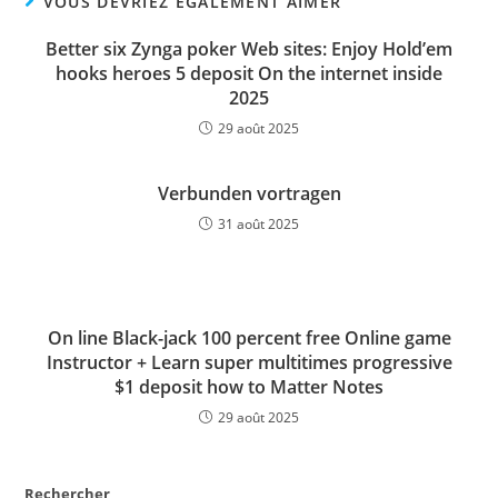
VOUS DEVRIEZ ÉGALEMENT AIMER
Better six Zynga poker Web sites: Enjoy Hold’em
hooks heroes 5 deposit On the internet inside
2025
29 août 2025
Verbunden vortragen
31 août 2025
On line Black-jack 100 percent free Online game
Instructor + Learn super multitimes progressive
$1 deposit how to Matter Notes
29 août 2025
Rechercher