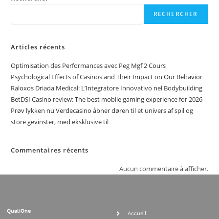
RECHERCHER
Articles récents
Optimisation des Performances avec Peg Mgf 2 Cours
Psychological Effects of Casinos and Their Impact on Our Behavior
Raloxos Driada Medical: L’Integratore Innovativo nel Bodybuilding
BetDSI Casino review: The best mobile gaming experience for 2026
Prøv lykken nu Verdecasino åbner døren til et univers af spil og
store gevinster, med eksklusive til
Commentaires récents
Aucun commentaire à afficher.
QualiOne
Accueil