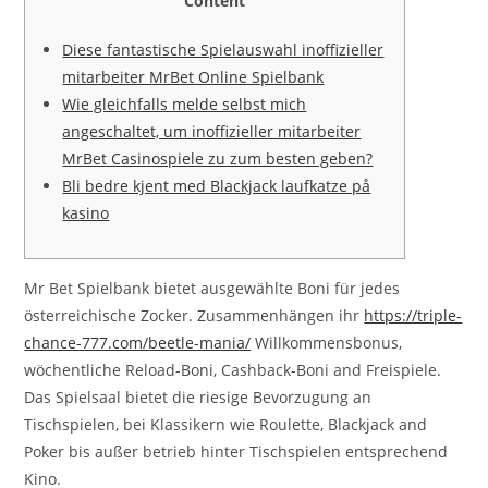
Content
Diese fantastische Spielauswahl inoffizieller
mitarbeiter MrBet Online Spielbank
Wie gleichfalls melde selbst mich
angeschaltet, um inoffizieller mitarbeiter
MrBet Casinospiele zu zum besten geben?
Bli bedre kjent med Blackjack laufkatze på
kasino
Mr Bet Spielbank bietet ausgewählte Boni für jedes
österreichische Zocker. Zusammenhängen ihr
https://triple-
chance-777.com/beetle-mania/
Willkommensbonus,
wöchentliche Reload-Boni, Cashback-Boni and Freispiele.
Das Spielsaal bietet die riesige Bevorzugung an
Tischspielen, bei Klassikern wie Roulette, Blackjack and
Poker bis außer betrieb hinter Tischspielen entsprechend
Kino.