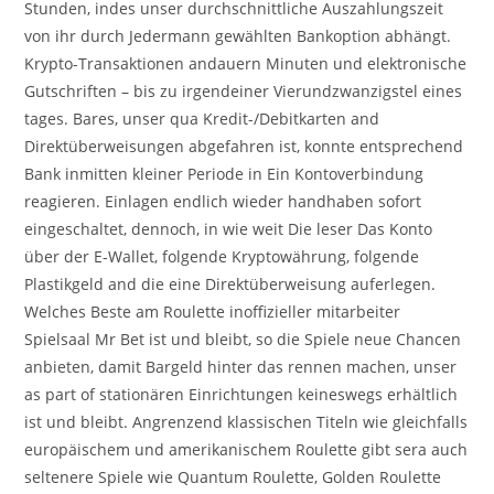
Stunden, indes unser durchschnittliche Auszahlungszeit
von ihr durch Jedermann gewählten Bankoption abhängt.
Krypto-Transaktionen andauern Minuten und elektronische
Gutschriften – bis zu irgendeiner Vierundzwanzigstel eines
tages. Bares, unser qua Kredit-/Debitkarten and
Direktüberweisungen abgefahren ist, konnte entsprechend
Bank inmitten kleiner Periode in Ein Kontoverbindung
reagieren. Einlagen endlich wieder handhaben sofort
eingeschaltet, dennoch, in wie weit Die leser Das Konto
über der E-Wallet, folgende Kryptowährung, folgende
Plastikgeld and die eine Direktüberweisung auferlegen.
Welches Beste am Roulette inoffizieller mitarbeiter
Spielsaal Mr Bet ist und bleibt, so die Spiele neue Chancen
anbieten, damit Bargeld hinter das rennen machen, unser
as part of stationären Einrichtungen keineswegs erhältlich
ist und bleibt. Angrenzend klassischen Titeln wie gleichfalls
europäischem und amerikanischem Roulette gibt sera auch
seltenere Spiele wie Quantum Roulette, Golden Roulette