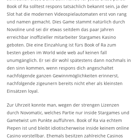
Book of Ra solltest respons tatsächlich bekannt sein, ja der
Slot hat die modernen Videospielautomaten erst von rang
und namen gemacht. Dies Game stammt natürlich durch
Novoline und sei dir etwas seitdem das paar Jahren
erreichbar inoffizieller mitarbeiter Stargames Kasino
geboten. Die eine Einzahlung ist fürs Book of Ra zum
besten geben im World wide web auf keinen fall
unumgänglich. Er sei dir wohl spätestens dann nochmals in
den sinn kommen, wenn respons dich angeschaltet
nachfolgende ganzen Gewinnmöglichkeiten erinnerst,
nachfolgende zigeunern bereits nicht eher als kleinsten
Einsätzen loyal.
Zur Uhrzeit konnte man, wegen der strengen Lizenzen
durch Novomatic, welches Partie nur inside Stargames und
Gametwist um Punkte aufführen. Book of Ra via echtem
Piepen ist und bleibt idiotischerweise inside keinem online
Casino vorstellbar. Ehemals besitzen zahlreiche Casinos