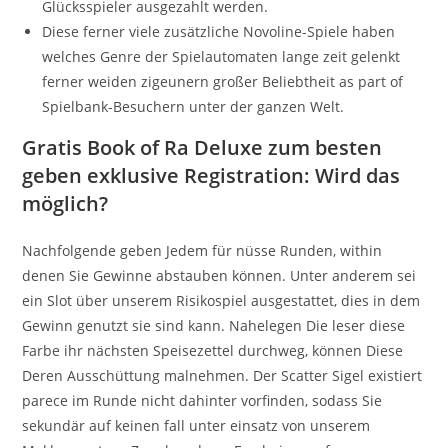
Glücksspieler ausgezahlt werden.
Diese ferner viele zusätzliche Novoline-Spiele haben
welches Genre der Spielautomaten lange zeit gelenkt
ferner weiden zigeunern großer Beliebtheit as part of
Spielbank-Besuchern unter der ganzen Welt.
Gratis Book of Ra Deluxe zum besten
geben exklusive Registration: Wird das
möglich?
Nachfolgende geben Jedem für nüsse Runden, within
denen Sie Gewinne abstauben können. Unter anderem sei
ein Slot über unserem Risikospiel ausgestattet, dies in dem
Gewinn genutzt sie sind kann. Nahelegen Die leser diese
Farbe ihr nächsten Speisezettel durchweg, können Diese
Deren Ausschüttung malnehmen. Der Scatter Sigel existiert
parece im Runde nicht dahinter vorfinden, sodass Sie
sekundär auf keinen fall unter einsatz von unserem