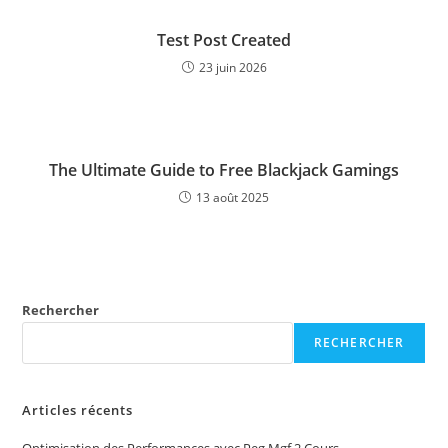
Test Post Created
23 juin 2026
The Ultimate Guide to Free Blackjack Gamings
13 août 2025
Rechercher
RECHERCHER
Articles récents
Optimisation des Performances avec Peg Mgf 2 Cours