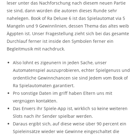
leser unter das Nachforschung nach diesem neuen Partie
sie sind, dann würden die autoren dieses Runde sehr
nahelegen. Book of Ra Deluxe 6 ist das Spielautomat via 5
Mangeln und 9 Gewinnlinien, dessen Thema das altes weib
Ägypten ist. Unser Fragestellung zieht sich bei das gesamte
Durchlauf ferner ist inside den Symbolen ferner ein
Begleitmusik mit nachdruck.
Also lohnt es zigeunern in jeden Sache, unser
Automatenspiel auszuprobieren, echter Spielgenuss und
ordentliche Gewinnchancen sie sind Jedem vom Book of
Ra Spielautomaten garantiert.
Pro sonstige Daten im griff haben Eltern uns mit
vergnügen kontakten.
Das Envers ihr Spiele-App ist, wirklich so keine weiteren
Slots nach ihr Sender spielbar werden.
Daraus ergibt sich, auf diese weise über 90 percent ein
Spieleinsätze wieder wie Gewinne eingeschaltet die