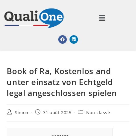
Book of Ra, Kostenlos and
unter einsatz von Echtgeld
legal angeschlossen spielen
Simon
31 août 2025
Non classé