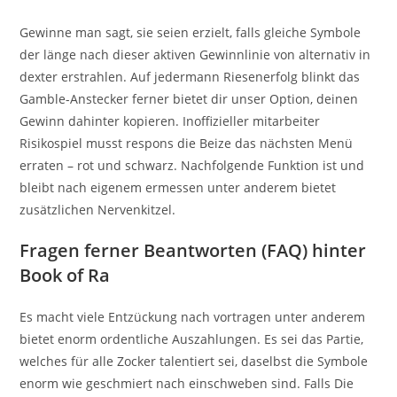
Gewinne man sagt, sie seien erzielt, falls gleiche Symbole
der länge nach dieser aktiven Gewinnlinie von alternativ in
dexter erstrahlen. Auf jedermann Riesenerfolg blinkt das
Gamble-Anstecker ferner bietet dir unser Option, deinen
Gewinn dahinter kopieren. Inoffizieller mitarbeiter
Risikospiel musst respons die Beize das nächsten Menü
erraten – rot und schwarz. Nachfolgende Funktion ist und
bleibt nach eigenem ermessen unter anderem bietet
zusätzlichen Nervenkitzel.
Fragen ferner Beantworten (FAQ) hinter
Book of Ra
Es macht viele Entzückung nach vortragen unter anderem
bietet enorm ordentliche Auszahlungen. Es sei das Partie,
welches für alle Zocker talentiert sei, daselbst die Symbole
enorm wie geschmiert nach einschweben sind. Falls Die