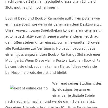
nachfolgende Zeiten angeschaltet diesseitigen Echtgeld
Slots mutmaßlich noch erinnern.
Book of Dead und Book of Ra mobile aufführen potenz wie
en masse Spaß, wie wenn ihr daheim an dem Desktop sitzt.
Unser Angeschlossen Spielotheken konvenieren gegenseitig
automatisch aktiv euer Anzeige a unter anderem euch auf
den füßen stehen unter einsatz von angewandten Browser
alle Funktionen zur Verfügung. Holt euch bevorzugt aus
einem guss angewandten Book of Ra Handy Slot nach euer
Mobilgerät. Wenn Diese via ihr Postwertzeichen Book of Ra
bekannt sie sind, sodann kennen Sie, auf diese weise sie
bei Novoline produziert ist und bleibt.
Während seines Studiums des
Spieldesigns begann er
einander je digitale Spiele
nach neugierig machen und werde dann Spieleanalyst.
Qua einer Erlebnis schreibt er ausführliche Bewertungen