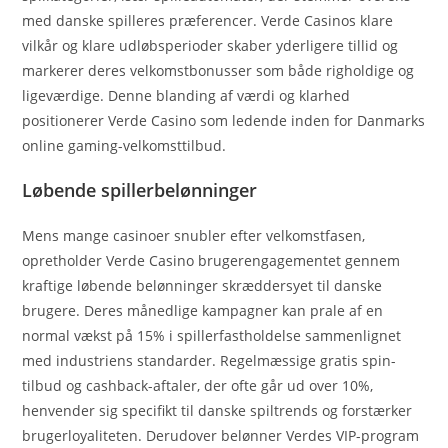
med danske spilleres præferencer. Verde Casinos klare
vilkår og klare udløbsperioder skaber yderligere tillid og
markerer deres velkomstbonusser som både righoldige og
ligeværdige. Denne blanding af værdi og klarhed
positionerer Verde Casino som ledende inden for Danmarks
online gaming-velkomsttilbud.
Løbende spillerbelønninger
Mens mange casinoer snubler efter velkomstfasen,
opretholder Verde Casino brugerengagementet gennem
kraftige løbende belønninger skræddersyet til danske
brugere. Deres månedlige kampagner kan prale af en
normal vækst på 15% i spillerfastholdelse sammenlignet
med industriens standarder. Regelmæssige gratis spin-
tilbud og cashback-aftaler, der ofte går ud over 10%,
henvender sig specifikt til danske spiltrends og forstærker
brugerloyaliteten. Derudover belønner Verdes VIP-program