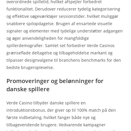
overordnede spilletid, hvilket afspejler forbedret
funktionalitet. Derudover reducerer tydelig kategorisering
og effektive søgeværktøjer sessionstider, hvilket muliggør
snabbere spilopdagelse. Brugen af ensartede visuelle
signaler og elementer med tydelige understøtter adgangen
og øger anvendeligheden for mangfoldige
spillerdemografier. Samlet set forbedrer Verde Casinos
grænseflade deltagelse og tilbageholdelse markant og
tilpasser designvalgene til branchens benchmarks for den
bedste brugeroplevelse.
Promoveringer og belønninger for
danske spillere
Verde Casino tilbyder danske spillere en
introduktionsbonus, der giver op til 100% match på den
første indbetaling, hvilket fanger både nye og
tilbagevendende brugere. Vedvarende kampagner