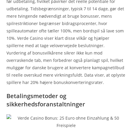
før udbetaling, hvilket påvirker det reelle potentiale for
udbetaling. Tidsbegrænsninger, typisk 7 til 14 dage, gør det
mere tvingende nødvendigt at bruge bonusser, mens
spilrestriktioner begrænser bidragsprocenter, hvor
spilleautomater ofte tæller 100%, men bordspil så lave som
10%. Verde Casino viser klart disse vilkår og hjælper
spillerne med at tage velovervejede beslutninger.
Vurdering af bonusvilkårene sikrer ikke kun mod
overraskende tab, men forbedrer også planlagt spil, hvilket
muliggør for danske brugere at konvertere kampagnetilbud
til reelle overskud mere virkningsfuldt. Data viser, at oplyste
spillere har 20% højere bonuskonverteringsrater.
Betalingsmetoder og
sikkerhedsforanstaltninger