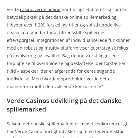
Verde
casino verde online
har hurtigt etableret sig som en
betydelig aktør på det danske online spillemarked og
tilbyder over 1.200 forskellige titler og sofistikerede live
dealer-muligheder for at tilfredsstille spillernes
efterspørgsel. Integrationen af individualiserede funktioner
med en robust og intuitiv platform viser et strategisk fokus
på involvering og loyalitet. Bag denne vækst ligger en
forpligtelse til overholdelse og beskyttelse, der forstærker
tillid – aspekter, der er afgørende for deres stigende
indflydelse. Men hvordan opretholder Verde dette
momentum midt i den voksende konkurrence?
Verde Casinos udvikling på det danske
spillemarked
Selvom det danske spillemarked er meget konkurrencerigt,
har Verde Casino hurtigt udviklet sig til en ledende aktør