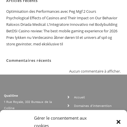
Articles récents
Optimisation des Performances avec Peg Mgf 2 Cours
Psychological Effects of Casinos and Their Impact on Our Behavior
Raloxos Driada Medical: L’Integratore Innovativo nel Bodybuilding
BetDSI Casino review: The best mobile gaming experience for 2026
Prøv lykken nu Verdecasino åbner døren til et univers af spil og
store gevinster, med eksklusive til
Commentaires récents
Aucun commentaire à afficher.
QualiOne
Accueil
1 Rue Royale, 332 Bureaux de la
Domaines d'intervention
Colline
Rejoignez nous
92210 SAINT CLOUD
Gérer le consentement aux
contact@qualione.com
Contact
cookies
01 70 95 53 00