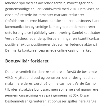
løbende spil med eskalerende fordele, hvilket øger den
gennemsnitlige spillerlivstidsværdi med 20%. Data viser, at
disse målrettede incitamenter markant reducerer
frafaldsprocenterne blandt danske spillere. Casinoets klare
kommunikation og smidige kampagneplan demonstrerer
dets forpligtelse i pålidelig værdilevering. Samlet set skaber
Verde Casinos løbende spillerbelønninger en kvantificerbar
positiv effekt og positionerer det som en ledende aktør på
Danmarks konkurrenceprægede online casino-marked.
Bonusvilkår forklaret
Det er essentielt for danske spillere at forstå de bestemte
vilkår knyttet til tilbud og bonusser, der er designet til at
maksimere deres værdi på online casinoer. Verde Casino
tilbyder attraktive bonusser, men spillerne skal manøvrere
gennem omsætningskrav på i gennemsnit 35x. Disse
bestemmelser garanterer, at bonusser spilles flere gange