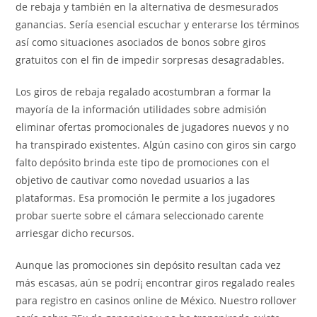
de rebaja y también en la alternativa de desmesurados
ganancias. Serí­a esencial escuchar y enterarse los términos
así­ como situaciones asociados de bonos sobre giros
gratuitos con el fin de impedir sorpresas desagradables.
Los giros de rebaja regalado acostumbran a formar la
mayoría de la información utilidades sobre admisión
eliminar ofertas promocionales de jugadores nuevos y no
ha transpirado existentes. Algún casino con giros sin cargo
falto depósito brinda este tipo de promociones con el
objetivo de cautivar como novedad usuarios a las
plataformas. Esa promoción le permite a los jugadores
probar suerte sobre el cámara seleccionado carente
arriesgar dicho recursos.
Aunque las promociones sin depósito resultan cada vez
más escasas, aún se podrí¡ encontrar giros regalado reales
para registro en casinos online de México. Nuestro rollover