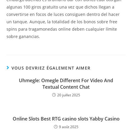
algunas 100 giros gratuito una vez que dichos llegan a
convertirse en focos de luces consiguen dentro del hacer
un tanque. Aunque, la totalidad de los bonos sobre free
spins para tragamonedas online deben cualquier límite
sobre ganancias.
VOUS DEVRIEZ ÉGALEMENT AIMER
Uhmegle: Omegle Different For Video And
Textual Content Chat
20 juillet 2025
Online Slots Best RTG casino slots Yabby Casino
9 août 2025