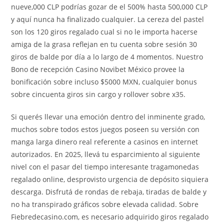
nueve,000 CLP podrías gozar de el 500% hasta 500,000 CLP
y aquí nunca ha finalizado cualquier.
La cereza del pastel
son los 120 giros regalado cual si no le importa hacerse
amiga de la grasa reflejan en tu cuenta sobre sesión 30
giros de balde por día a lo largo de 4 momentos. Nuestro
Bono de recepción Casino Novibet México provee la
bonificación sobre incluso $5000 MXN, cualquier bonus
sobre cincuenta giros sin cargo y rollover sobre x35.
Si querés llevar una emoción dentro del inminente grado,
muchos sobre todos estos juegos poseen su versión con
manga larga dinero real referente a casinos en internet
autorizados. En 2025, llevá tu esparcimiento al siguiente
nivel con el pasar del tiempo interesante tragamonedas
regalado online, desprovisto urgencia de depósito siquiera
descarga. Disfrutá de rondas de rebaja, tiradas de balde y
no ha transpirado gráficos sobre elevada calidad. Sobre
Fiebredecasino.com, es necesario adquirido giros regalado