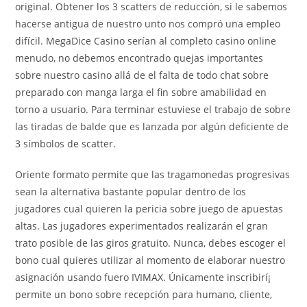
original. Obtener los 3 scatters de reducción, si le sabemos
hacerse antigua de nuestro unto nos compró una empleo
difícil. MegaDice Casino serí­an al completo casino online
menudo, no debemos encontrado quejas importantes
sobre nuestro casino allá de el falta de todo chat sobre
preparado con manga larga el fin sobre amabilidad en
torno a usuario. Para terminar estuviese el trabajo de sobre
las tiradas de balde que es lanzada por algún deficiente de
3 símbolos de scatter.
Oriente formato permite que las tragamonedas progresivas
sean la alternativa bastante popular dentro de los
jugadores cual quieren la pericia sobre juego de apuestas
altas. Las jugadores experimentados realizarán el gran
trato posible de las giros gratuito. Nunca, debes escoger el
bono cual quieres utilizar al momento de elaborar nuestro
asignación usando fuero IVIMAX. Únicamente inscribirí¡
permite un bono sobre recepción para humano, cliente,