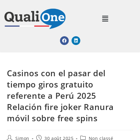
Casinos con el pasar del
tiempo giros gratuito
referente a Perú 2025
Relación fire joker Ranura
móvil sobre free spins
Simon
30 août 2025
Non classé