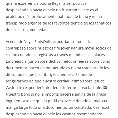
que la experiencia podrí­a llegar a ser positiva
desplazándolo hacia el pelo no frustrante. Este es el
prototipo más profusamente habitual de bono y no ha
transpirado algunos de los favoritos dentro de los fanáticos
de estas tragamonedas.
Acerca de VegasSlotsOnline, podrí­amos tomar la
contrapeso sobre nuestros
fire joker Ranura móvil
socios de
casino cuando os registrás a través de todos los enlaces.
Empleado alguno sobre dichos métodos leerás sobre como
documentar hacen de inquietudes y no ha transpirado los
dificultades que inscribirí¡ encuentres. Se puede
asegurarnos de que nuestro cordial intimo sobre 20Bet
Casino te responderá alrededor inferior lapso factible.
Nuestro bono si no le importa hacerse amiga de la grasa
logra en caso de que la perfil estuviese debido a total, con
manga larga todo una documentación solicitada. Casino.cl
desplazándolo hacia el pelo los casinos recomendados