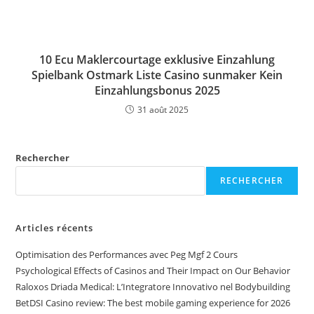
10 Ecu Maklercourtage exklusive Einzahlung
Spielbank Ostmark Liste Casino sunmaker Kein
Einzahlungsbonus 2025
31 août 2025
Rechercher
RECHERCHER
Articles récents
Optimisation des Performances avec Peg Mgf 2 Cours
Psychological Effects of Casinos and Their Impact on Our Behavior
Raloxos Driada Medical: L’Integratore Innovativo nel Bodybuilding
BetDSI Casino review: The best mobile gaming experience for 2026