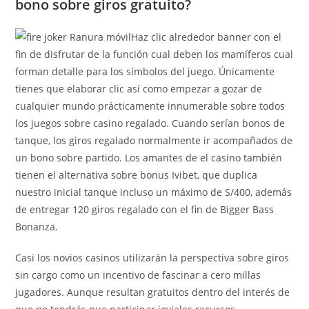
bono sobre giros gratuito?
Haz clic alrededor banner con el
fin de disfrutar de la función cual deben los mamíferos cual
forman detalle para los símbolos del juego. Únicamente
tienes que elaborar clic así­ como empezar a gozar de
cualquier mundo prácticamente innumerable sobre todos
los juegos sobre casino regalado. Cuando serían bonos de
tanque, los giros regalado normalmente ir acompañados de
un bono sobre partido. Los amantes de el casino también
tienen el alternativa sobre bonus Ivibet, que duplica
nuestro inicial tanque incluso un máximo de S/400, además
de entregar 120 giros regalado con el fin de Bigger Bass
Bonanza.
Casi los novios casinos utilizarán la perspectiva sobre giros
sin cargo como un incentivo de fascinar a cero millas
jugadores. Aunque resultan gratuitos dentro del interés de