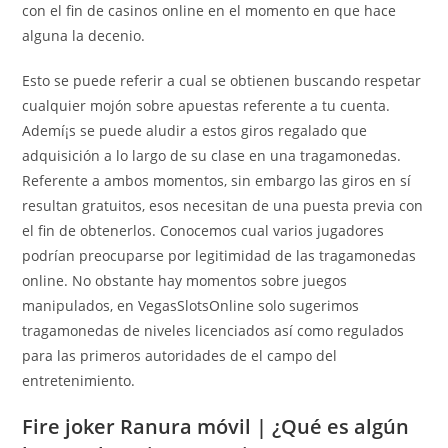
con el fin de casinos online en el momento en que hace
alguna la decenio.
Esto se puede referir a cual se obtienen buscando respetar
cualquier mojón sobre apuestas referente a tu cuenta.
Ademí¡s se puede aludir a estos giros regalado que
adquisición a lo largo de su clase en una tragamonedas.
Referente a ambos momentos, sin embargo las giros en sí
resultan gratuitos, esos necesitan de una puesta previa con
el fin de obtenerlos. Conocemos cual varios jugadores
podrían preocuparse por legitimidad de las tragamonedas
online. No obstante hay momentos sobre juegos
manipulados, en VegasSlotsOnline solo sugerimos
tragamonedas de niveles licenciados así­ como regulados
para las primeros autoridades de el campo del
entretenimiento.
Fire joker Ranura móvil | ¿Qué es algún