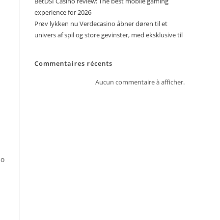
BetDSI Casino review: The best mobile gaming
experience for 2026
Prøv lykken nu Verdecasino åbner døren til et
univers af spil og store gevinster, med eksklusive til
Commentaires récents
Aucun commentaire à afficher.
do