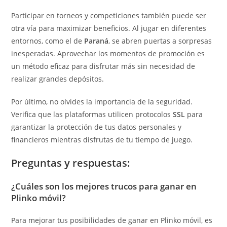
Participar en torneos y competiciones también puede ser
otra vía para maximizar beneficios. Al jugar en diferentes
entornos, como el de
Paraná
, se abren puertas a sorpresas
inesperadas. Aprovechar los momentos de promoción es
un método eficaz para disfrutar más sin necesidad de
realizar grandes depósitos.
Por último, no olvides la importancia de la seguridad.
Verifica que las plataformas utilicen protocolos
SSL
para
garantizar la protección de tus datos personales y
financieros mientras disfrutas de tu tiempo de juego.
Preguntas y respuestas:
¿Cuáles son los mejores trucos para ganar en
Plinko móvil?
Para mejorar tus posibilidades de ganar en Plinko móvil, es