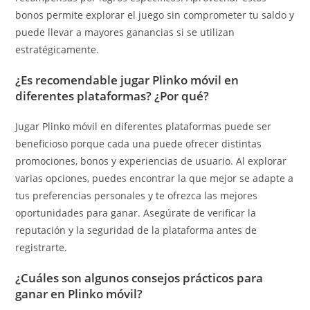
bonos permite explorar el juego sin comprometer tu saldo y
puede llevar a mayores ganancias si se utilizan
estratégicamente.
¿Es recomendable jugar Plinko móvil en
diferentes plataformas? ¿Por qué?
Jugar Plinko móvil en diferentes plataformas puede ser
beneficioso porque cada una puede ofrecer distintas
promociones, bonos y experiencias de usuario. Al explorar
varias opciones, puedes encontrar la que mejor se adapte a
tus preferencias personales y te ofrezca las mejores
oportunidades para ganar. Asegúrate de verificar la
reputación y la seguridad de la plataforma antes de
registrarte.
¿Cuáles son algunos consejos prácticos para
ganar en Plinko móvil?