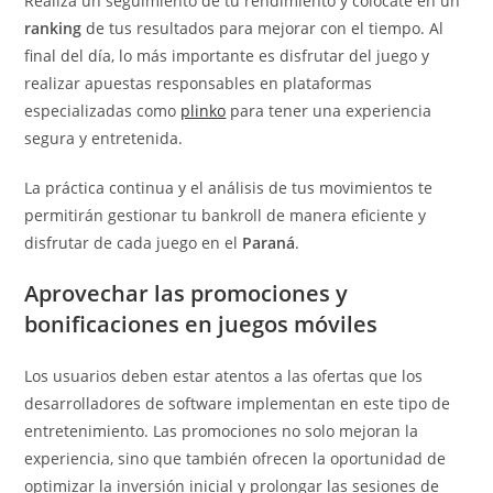
Realiza un seguimiento de tu rendimiento y colócate en un
ranking
de tus resultados para mejorar con el tiempo. Al
final del día, lo más importante es disfrutar del juego y
realizar apuestas responsables en plataformas
especializadas como
plinko
para tener una experiencia
segura y entretenida.
La práctica continua y el análisis de tus movimientos te
permitirán gestionar tu bankroll de manera eficiente y
disfrutar de cada juego en el
Paraná
.
Aprovechar las promociones y
bonificaciones en juegos móviles
Los usuarios deben estar atentos a las ofertas que los
desarrolladores de software implementan en este tipo de
entretenimiento. Las promociones no solo mejoran la
experiencia, sino que también ofrecen la oportunidad de
optimizar la inversión inicial y prolongar las sesiones de