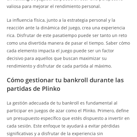
valiosa para mejorar el rendimiento personal.
La influencia física, junto a la estrategia personal y la
reacción ante la dinámica del juego, crea una experiencia
rica. Disfrutar de este pasatiempo puede ser tanto un reto
como una divertida manera de pasar el tiempo. Saber cómo
cada elemento impacta el juego puede ser un factor
decisivo para aquellos que buscan maximizar su
rendimiento y disfrutar de cada partida al máximo.
Cómo gestionar tu bankroll durante las
partidas de Plinko
La gestión adecuada de tu bankroll es fundamental al
participar en juegos de azar como el Plinko. Primero, define
un presupuesto específico que estés dispuesto a invertir en
cada sesión. Este enfoque te ayudará a evitar pérdidas
significativas y a disfrutar de la experiencia sin