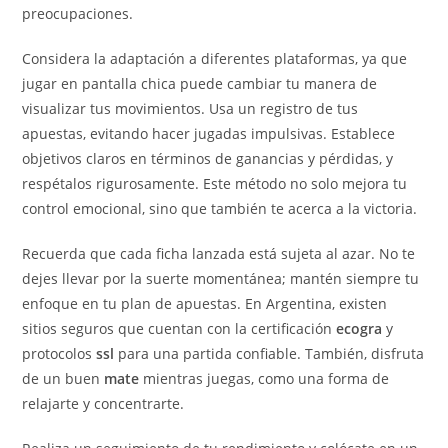
preocupaciones.
Considera la adaptación a diferentes plataformas, ya que
jugar en pantalla chica puede cambiar tu manera de
visualizar tus movimientos. Usa un registro de tus
apuestas, evitando hacer jugadas impulsivas. Establece
objetivos claros en términos de ganancias y pérdidas, y
respétalos rigurosamente. Este método no solo mejora tu
control emocional, sino que también te acerca a la victoria.
Recuerda que cada ficha lanzada está sujeta al azar. No te
dejes llevar por la suerte momentánea; mantén siempre tu
enfoque en tu plan de apuestas. En Argentina, existen
sitios seguros que cuentan con la certificación
ecogra
y
protocolos
ssl
para una partida confiable. También, disfruta
de un buen
mate
mientras juegas, como una forma de
relajarte y concentrarte.