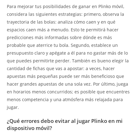
Para mejorar tus posibilidades de ganar en Plinko móvil,
considera las siguientes estrategias: primero, observa la
trayectoria de las bolas: analiza cómo caen y en qué
espacios caen más a menudo. Esto te permitirá hacer
predicciones más informadas sobre dónde es más
probable que aterrice tu bola. Segundo, establece un
presupuesto claro y apégate a él para no gastar más de lo
que puedes permitirte perder. También es bueno elegir la
cantidad de fichas que vas a apostar: a veces, hacer
apuestas más pequeñas puede ser más beneficioso que
hacer grandes apuestas de una sola vez. Por último, juega
en horarios menos concurridos; es posible que encuentres
menos competencia y una atmósfera más relajada para
jugar.
¿Qué errores debo evitar al jugar Plinko en mi
dispositivo móvil?