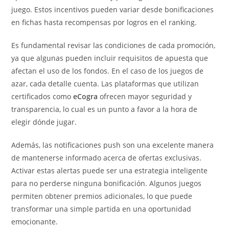
juego. Estos incentivos pueden variar desde bonificaciones
en fichas hasta recompensas por logros en el ranking.
Es fundamental revisar las condiciones de cada promoción,
ya que algunas pueden incluir requisitos de apuesta que
afectan el uso de los fondos. En el caso de los juegos de
azar, cada detalle cuenta. Las plataformas que utilizan
certificados como
eCogra
ofrecen mayor seguridad y
transparencia, lo cual es un punto a favor a la hora de
elegir dónde jugar.
Además, las notificaciones push son una excelente manera
de mantenerse informado acerca de ofertas exclusivas.
Activar estas alertas puede ser una estrategia inteligente
para no perderse ninguna bonificación. Algunos juegos
permiten obtener premios adicionales, lo que puede
transformar una simple partida en una oportunidad
emocionante.