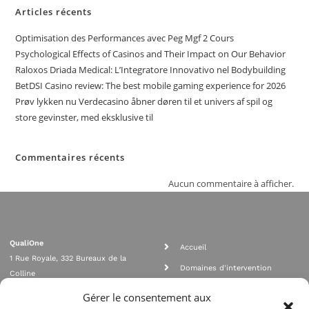
Articles récents
Optimisation des Performances avec Peg Mgf 2 Cours
Psychological Effects of Casinos and Their Impact on Our Behavior
Raloxos Driada Medical: L’Integratore Innovativo nel Bodybuilding
BetDSI Casino review: The best mobile gaming experience for 2026
Prøv lykken nu Verdecasino åbner døren til et univers af spil og
store gevinster, med eksklusive til
Commentaires récents
Aucun commentaire à afficher.
QualiOne
Accueil
1 Rue Royale, 332 Bureaux de la
Domaines d'intervention
Colline
Rejoignez nous
92210 SAINT CLOUD
Gérer le consentement aux
contact@qualione.com