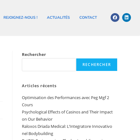
REJOIGNEZ-NOUS !
ACTUALITÉS
CONTACT
Rechercher
RECHERCHER
e
Articles récents
Optimisation des Performances avec Peg Mgf 2
Cours
Psychological Effects of Casinos and Their Impact
on Our Behavior
Raloxos Driada Medical: L’Integratore Innovativo
nel Bodybuilding