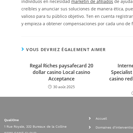
individuos en necesidad
marketin de afiliados
de ayuda 
creíbles y anunciar sus soluciones de manera ética, pu
valioso para tu público objetivo. Ten en cuenta regist
y empieza a obtener compensaciones por cada uno de fi
VOUS DEVRIEZ ÉGALEMENT AIMER
Regal Riches paysafecard 20
Intern
dollar casino Local casino
Specialis
Acceptance
casino re
30 août 2025
Accueil
QualiOne
1 Rue Royale, 332 Bureaux de la Colline
Domaines d'interventi