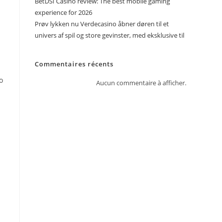
BetDSI Casino review: The best mobile gaming
experience for 2026
Prøv lykken nu Verdecasino åbner døren til et
univers af spil og store gevinster, med eksklusive til
Commentaires récents
o
Aucun commentaire à afficher.