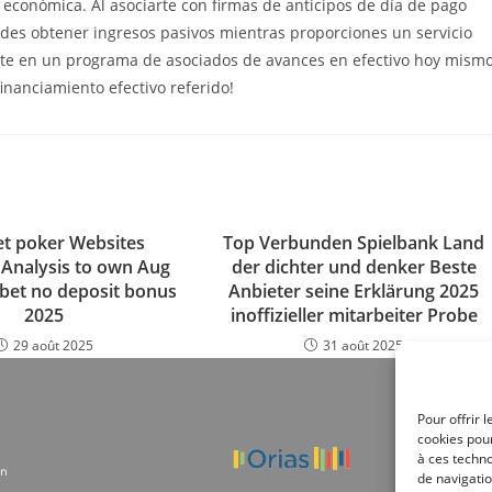
económica. Al asociarte con firmas de anticipos de día de pago
edes obtener ingresos pasivos mientras proporciones un servicio
rarte en un programa de asociados de avances en efectivo hoy mism
nanciamiento efectivo referido!
et poker Websites
Top Verbunden Spielbank Land
t Analysis to own Aug
der dichter und denker Beste
dbet no deposit bonus
Anbieter seine Erklärung 2025
2025
inoffizieller mitarbeiter Probe
29 août 2025
31 août 2025
Pour offrir 
cookies pour
à ces techn
on
de navigatio