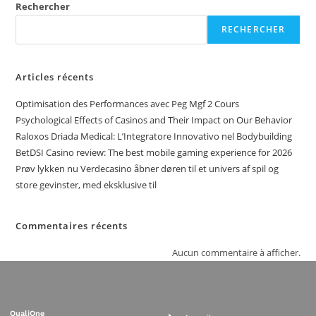
Rechercher
RECHERCHER
Articles récents
Optimisation des Performances avec Peg Mgf 2 Cours
Psychological Effects of Casinos and Their Impact on Our Behavior
Raloxos Driada Medical: L’Integratore Innovativo nel Bodybuilding
BetDSI Casino review: The best mobile gaming experience for 2026
Prøv lykken nu Verdecasino åbner døren til et univers af spil og
store gevinster, med eksklusive til
Commentaires récents
Aucun commentaire à afficher.
QualiOne