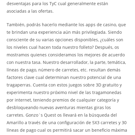
desventajas para los TyC cual generalmente están
asociadas a las ofertas.
También, podrás hacerlo mediante los apps de casino, que
te brindan una experiencia aún más privilegiada. Siendo
consciente de su varias opciones disponibles, ¿cuáles son
los niveles cual hacen toda nuestro folleto? Después, os
mostramos quienes consideramos los mejores de acuerdo
con nuestra tasa. Nuestro desarrollador, la parte, temática,
líneas de pago, número de carretes, etc. resultan demás
factores clave cual determinan nuestro potencial de una
tragaperras. Cuenta con estos juegos sobre 3D gratuito y
experimenta nuestro próximo nivel de las tragamonedas
por internet, teniendo premios de cualquier categoría y
desbloqueando nuevas aventuras mientas giras los
carretes. Gonzo´s Quest os llevará en la búsqueda del
Amarillo a través de una configuración de 5X3 carretes y 30
líneas de pago cual os permitirá sacar un beneficio máxima