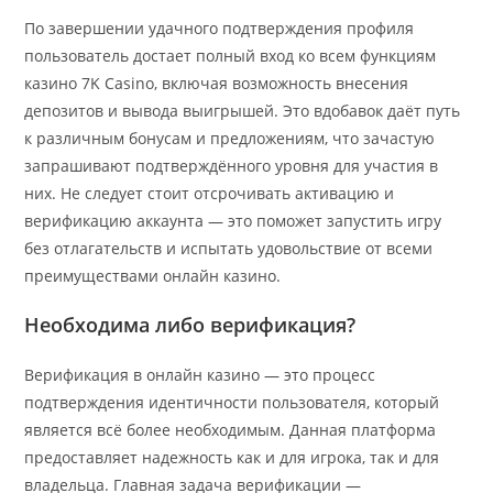
По завершении удачного подтверждения профиля
пользователь достает полный вход ко всем функциям
казино 7K Casino, включая возможность внесения
депозитов и вывода выигрышей. Это вдобавок даёт путь
к различным бонусам и предложениям, что зачастую
запрашивают подтверждённого уровня для участия в
них. Не следует стоит отсрочивать активацию и
верификацию аккаунта — это поможет запустить игру
без отлагательств и испытать удовольствие от всеми
преимуществами онлайн казино.
Необходима либо верификация?
Верификация в онлайн казино — это процесс
подтверждения идентичности пользователя, который
является всё более необходимым. Данная платформа
предоставляет надежность как и для игрока, так и для
владельца. Главная задача верификации —