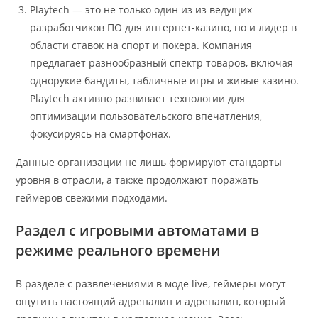
Playtech — это не только один из из ведущих
разработчиков ПО для интернет-казино, но и лидер в
области ставок на спорт и покера. Компания
предлагает разнообразный спектр товаров, включая
однорукие бандиты, табличные игры и живые казино.
Playtech активно развивает технологии для
оптимизации пользовательского впечатления,
фокусируясь на смартфонах.
Данные организации не лишь формируют стандарты
уровня в отрасли, а также продолжают поражать
геймеров свежими подходами.
Раздел с игровыми автоматами в
режиме реального времени
В разделе с развлечениями в моде live, геймеры могут
ощутить настоящий адреналин и адреналин, который