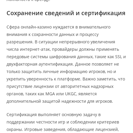
Сохранение сведений и сертификация
Сфера онлайн-казино нуждается в внимательного
внимания к сохранности данных и процессу
разрешения. В ситуации непрерывного увеличения
числа интернет-атак, провайдеры должны применять
передовые системы шифрования данных, такие как SSL и
двухфакторная аутентификация. Данное позволяет не
только защитить личные информацию игроков, но и
укрепить уверенность к платформе. Важно заметить, что
присутствие лицензии от авторитетных надзорных
органов, таких как MGA или UKGC, является
дополнительной защитой надежности для игроков.
Сертификация выполняет основную задачу в
поддержании честности игр и соблюдении критериев
охраны. Игровые заведения, обладающие лицензией,