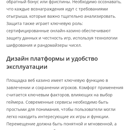
обратный бонус или фриспины. Необходимо осознавать,
что каждые вознаграждения идут с требованиями
отыгрыша, которые важно тщательно анализировать.
Защита также играет ключевую роль:
сертифицированные онлайн-казино обеспечивают
защиту данных и честность игр, используя технологии
шифрования и рандомайзеры чисел.
Дизайн платформы и удобство
эксплуатации
Площадка веб казино имеет ключевую функцию в
завлечении и сохранении игроков. Комфорт применения
считается ключевым факторов, влияющих на выбор
геймера. Современные сервисы необходимо быть
простыми для понимания, чтобы пользователи могли
легко находить интересующие их игры и функции.
Перемещение должна быть понятной и мгновенной, а