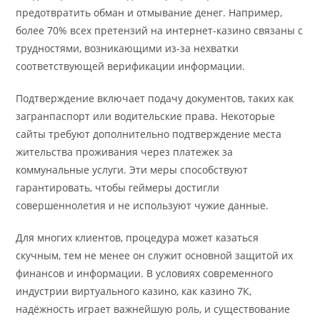
предотвратить обман и отмывание денег. Например,
более 70% всех претензий на интернет-казино связаны с
трудностями, возникающими из-за нехватки
соответствующей верификации информации.
Подтверждение включает подачу документов, таких как
загранпаспорт или водительские права. Некоторые
сайты требуют дополнительно подтверждение места
жительства проживания через платежек за
коммунальные услуги. Эти меры способствуют
гарантировать, чтобы геймеры достигли
совершеннолетия и не используют чужие данные.
Для многих клиентов, процедура может казаться
скучным, тем не менее он служит основной защитой их
финансов и информации. В условиях современного
индустрии виртуального казино, как казино 7К,
надёжность играет важнейшую роль, и существование