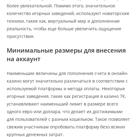
более увлекательной. Помимо этого, значительное
количество игорных заведений, используют новаторские
техники, такие как, виртуальный мир и дополненная
реальность, чтобы еще больше увеличить ощущение
присутствия.
Минимальные размеры для внесения
на аккаунт
Наименьшие величины для пополнения счета в онлайн-
казино могут значительно различаться в соответствии с
используемой платформы и метода оплаты. Некоторые
игорные заведения, такие как регистрация в казино 7К,
устанавливают наименьший лимит в размере всего
одного евро или доллара, что делает их достижимыми
для пользователей с разным кошельком. Такое позволяет
свежим участникам опробовать платформу безо всяких
крупных денежных затрат.