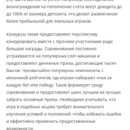
вознаграждения на пополнение счета могут доходить до
до 100% от размера депозита, что делает развлечение
более прибыльной для лояльных игроков.
Конкурсы также предоставляют перспективу
конкурировать вместе с прочими участниками ради
большие награды. Соревнования постоянно
устраиваются на популярных слот-машинах и
предоставляют денежные призы, достигающие тысяч
баксов. Чрезвычайно популярны чемпионаты с
механикой рейтингов, где игроки набирают очки за
каждую бет или победу. Такое формирует среду
соревнования и предоставляет шанс лучшим из лучших
забрать основные призы. Необходимо учитывать, что
игра в подобных акциях требует внимательного
изучения условий и положений, чтобы избежать ошибок
и эффективно применить предоставленные
возможности.