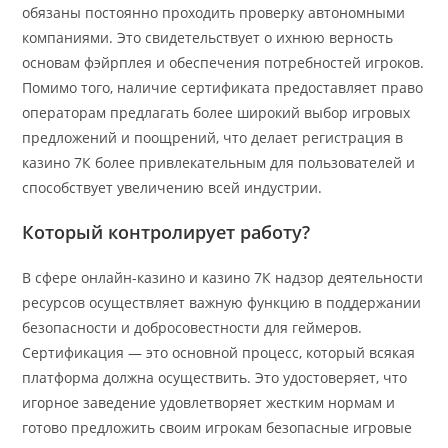
обязаны постоянно проходить проверку автономными
компаниями. Это свидетельствует о ихнюю верность
основам фэйрплея и обеспечения потребностей игроков.
Помимо того, наличие сертификата предоставляет право
операторам предлагать более широкий выбор игровых
предложений и поощрений, что делает регистрация в
казино 7К более привлекательным для пользователей и
способствует увеличению всей индустрии.
Который контролирует работу?
В сфере онлайн-казино и казино 7К надзор деятельности
ресурсов осуществляет важную функцию в поддержании
безопасности и добросовестности для геймеров.
Сертификация — это основной процесс, который всякая
платформа должна осуществить. Это удостоверяет, что
игорное заведение удовлетворяет жестким нормам и
готово предложить своим игрокам безопасные игровые