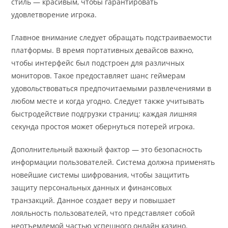
стиль — красивым, чтобы гарантировать
удовлетворение игрока.
Главное внимание следует обращать подстраиваемости
платформы. В время портативных девайсов важно,
чтобы интерфейс был подстроен для различных
мониторов. Такое предоставляет шанс геймерам
удовольствоваться предпочитаемыми развлечениями в
любом месте и когда угодно. Следует также учитывать
быстродействие подгрузки страниц: каждая лишняя
секунда простоя может обернуться потерей игрока.
Дополнительный важный фактор — это безопасность
информации пользователей. Система должна применять
новейшие системы шифрования, чтобы защитить
защиту персональных данных и финансовых
транзакций. Данное создает веру и повышает
лояльность пользователей, что представляет собой
неотъемлемой частью успешного онлайн казино.