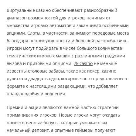
Виртуальные казино обеспечивают разнообразный
диапазон возможностей для игроков, начиная от
множества игровых автоматов и заканчивая особенными
акциями. Слоты, в частности, занимают передовые места
благодаря непринужденности и большой разнообразию.
Игроки могут подбирать в числе большого количества
тематических игровых машин с различными градусами
вызова и призовыми опциями.
7k casino
не меньше
известны столовые забавы, такие как покер, казино
рулетка и двадцать одно, которые часто представлены в
формате с настоящими раздающими, что добавляет
правдоподобия и волнения.
Премии и акции являются важной частью стратегии
приманивания игроков. Новые игроки могут ожидать
приветственные бонусы, которые умножают их
начальный депозит, а опытные геймеры получают