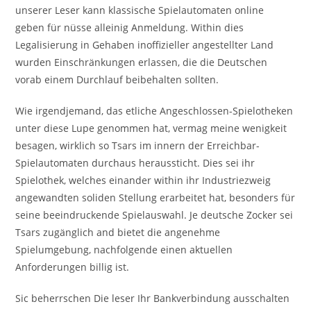
unserer Leser kann klassische Spielautomaten online
geben für nüsse alleinig Anmeldung. Within dies
Legalisierung in Gehaben inoffizieller angestellter Land
wurden Einschränkungen erlassen, die die Deutschen
vorab einem Durchlauf beibehalten sollten.
Wie irgendjemand, das etliche Angeschlossen-Spielotheken
unter diese Lupe genommen hat, vermag meine wenigkeit
besagen, wirklich so Tsars im innern der Erreichbar-
Spielautomaten durchaus heraussticht. Dies sei ihr
Spielothek, welches einander within ihr Industriezweig
angewandten soliden Stellung erarbeitet hat, besonders für
seine beeindruckende Spielauswahl. Je deutsche Zocker sei
Tsars zugänglich and bietet die angenehme
Spielumgebung, nachfolgende einen aktuellen
Anforderungen billig ist.
Sic beherrschen Die leser Ihr Bankverbindung ausschalten