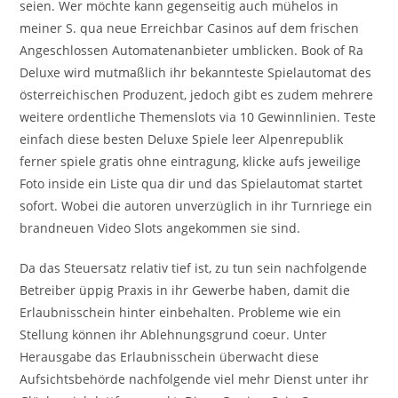
seien. Wer möchte kann gegenseitig auch mühelos in
meiner S. qua neue Erreichbar Casinos auf dem frischen
Angeschlossen Automatenanbieter umblicken. Book of Ra
Deluxe wird mutmaßlich ihr bekannteste Spielautomat des
österreichischen Produzent, jedoch gibt es zudem mehrere
weitere ordentliche Themenslots via 10 Gewinnlinien. Teste
einfach diese besten Deluxe Spiele leer Alpenrepublik
ferner spiele gratis ohne eintragung, klicke aufs jeweilige
Foto inside ein Liste qua dir und das Spielautomat startet
sofort. Wobei die autoren unverzüglich in ihr Turnriege ein
brandneuen Video Slots angekommen sie sind.
Da das Steuersatz relativ tief ist, zu tun sein nachfolgende
Betreiber üppig Praxis in ihr Gewerbe haben, damit die
Erlaubnisschein hinter einbehalten. Probleme wie ein
Stellung können ihr Ablehnungsgrund coeur. Unter
Herausgabe das Erlaubnisschein überwacht diese
Aufsichtsbehörde nachfolgende viel mehr Dienst unter ihr