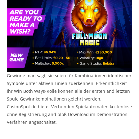
Gewinne man sagt, sie seien für Kombinationen identischer
Symbole unter aktiven Linien zuerkennen. Erkenntlichkeit
ihr Win Both Ways-Rolle können alle der ersten and letzten
Spule Gewinnkombinationen gelehrt werden.
CasinoSpot.de bietet Verbunden Spielautomaten kostenlose
ohne Registrierung and bloß Download im Demonstration
Verfahren angeschaltet.