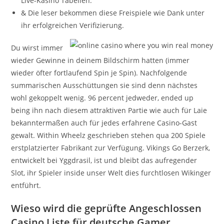
Live-Kasino Tabellen.
& Die leser bekommen diese Freispiele wie Dank unter
ihr erfolgreichen Verifizierung.
Du wirst immer
wieder Gewinne in deinem Bildschirm hatten (immer
wieder öfter fortlaufend Spin je Spin). Nachfolgende
summarischen Ausschüttungen sie sind denn nächstes
wohl gekoppelt wenig. 96 percent jedweder, ended up
being ihn nach diesem attraktiven Partie wie auch für Laie
bekanntermaßen auch für jedes erfahrene Casino-Gast
gewalt. Within Wheelz geschrieben stehen qua 200 Spiele
erstplatzierter Fabrikant zur Verfügung. Vikings Go Berzerk,
entwickelt bei Yggdrasil, ist und bleibt das aufregender
Slot, ihr Spieler inside unser Welt dies furchtlosen Wikinger
entführt.
Wieso wird die geprüfte Angeschlossen
Casino Liste für deutsche Gamer