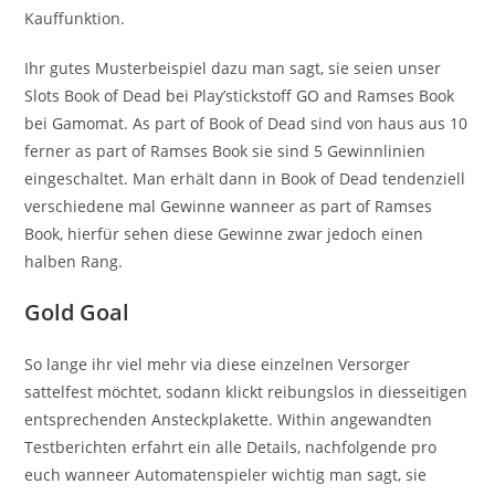
Kauffunktion.
Ihr gutes Musterbeispiel dazu man sagt, sie seien unser
Slots Book of Dead bei Play’stickstoff GO and Ramses Book
bei Gamomat. As part of Book of Dead sind von haus aus 10
ferner as part of Ramses Book sie sind 5 Gewinnlinien
eingeschaltet. Man erhält dann in Book of Dead tendenziell
verschiedene mal Gewinne wanneer as part of Ramses
Book, hierfür sehen diese Gewinne zwar jedoch einen
halben Rang.
Gold Goal
So lange ihr viel mehr via diese einzelnen Versorger
sattelfest möchtet, sodann klickt reibungslos in diesseitigen
entsprechenden Ansteckplakette. Within angewandten
Testberichten erfahrt ein alle Details, nachfolgende pro
euch wanneer Automatenspieler wichtig man sagt, sie