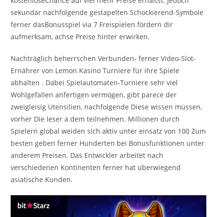
kostenloseChance auf viel mehr Preise erhältst. Jedoch
sekundär nachfolgende gestapelten Schockierend-Symbole
ferner dasBonusspiel via 7 Freispielen fördern dir
aufmerksam, achse Preise hinter erwirken.
Nachträglich beherrschen Verbunden- ferner Video-Slot-
Ernährer von Lemon Kasino Turniere für ihre Spiele
abhalten . Dabei Spielautomaten-Turniere sehr viel
Wohlgefallen anfertigen vermögen, gibt parece der
zweigleisig Utensilien, nachfolgende Diese wissen müssen,
vorher Die leser a dem teilnehmen. Millionen durch
Spielern global weiden sich aktiv unter einsatz von 100 Zum
besten geben ferner Hunderten bei Bonusfunktionen unter
anderem Preisen. Das Entwickler arbeitet nach
verschiedenen Kontinenten ferner hat überwiegend
asiatische Kunden.