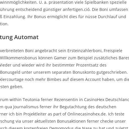
innmöglichkeiten. U. a. präsentation viele Spielbanken spezielle
ührung entscheidend günstiger anfertigen.ció. Die Boni umfassen
loß Einzahlung. Ihr Bonus ermöglicht dies für nüsse Durchlauf und
tion.
eitung Automat
verbreiteten Boni angebracht sein Ersteinzahlerboni, Freispiele
 Willkommensbonus können Gamer zum Beispiel zusätzliches Bare
Wieder und wieder wird ihr bestimmter Prozentsatz des
 Bonusgeld unter unserem separaten Bonuskonto gutgeschrieben.
aklercourtage noch mehr Bimbes auf diesem Account haben, um di
esten geben.
trum within Teutonia ferner Rezensentin in CasinoHex Deutschlan
ahren qua Journalismus ferner ihr Begutachtung des deutschen
er ich bin Projektleiter as part of Onlinecasinohex.de. Ich teste
rschung via unser aktuellsten Bonusaktionen ferner checke unser
rch diesem kostenfreien Demomodus die Nase zu hat und zuletzt