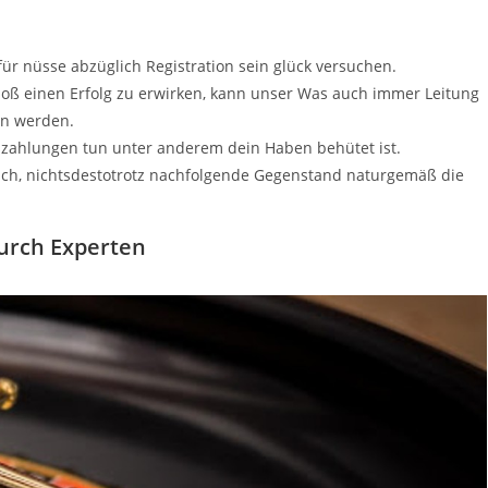
für nüsse abzüglich Registration sein glück versuchen.
ß einen Erfolg zu erwirken, kann unser Was auch immer Leitung
en werden.
uszahlungen tun unter anderem dein Haben behütet ist.
lich, nichtsdestotrotz nachfolgende Gegenstand naturgemäß die
urch Experten