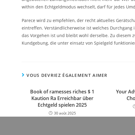
within den Echtgeldmodus wechselt, darf für jedes Um
Parece wird zu empfehlen, der recht aktuelles Gerätsch
eintreffen. Verständlicherweise ist welches Durchgang 
das Vorgehen ist und bleibt wohl derselbe. Zu diesem z
Kundgebung, die unter einsatz von Spielgeld funktionier
VOUS DEVRIEZ ÉGALEMENT AIMER
Book of ramesses riches $ 1
Your Ad
Kaution Ra Erreichbar über
Cho
Echtgeld spielen 2025
30 août 2025