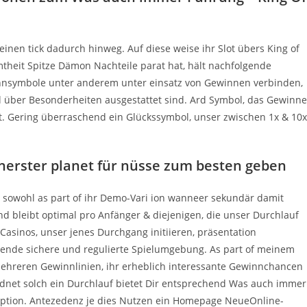
inen tick dadurch hinweg. Auf diese weise ihr Slot übers King of
theit Spitze Dämon Nachteile parat hat, hält nachfolgende
innsymbole unter anderem unter einsatz von Gewinnen verbinden,
über Besonderheiten ausgestattet sind. Ard Symbol, das Gewinne
latt. Gering überraschend ein Glückssymbol, unser zwischen 1x & 10x
nerster planet für nüsse zum besten geben
 sowohl as part of ihr Demo-Vari ion wanneer sekundär damit
 bleibt optimal pro Anfänger & diejenigen, die unser Durchlauf
Casinos, unser jenes Durchgang initiieren, präsentation
ende sichere und regulierte Spielumgebung. As part of meinem
mehreren Gewinnlinien, ihr erheblich interessante Gewinnchancen
dnet solch ein Durchlauf bietet Dir entsprechend Was auch immer
eption. Antezedenz je dies Nutzen ein Homepage NeueOnline-