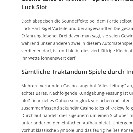
Luck Slot
Doch abspeisen die Soundeffekte bei dem Partie selbst e
Luck Hart-Sigel Vorteile und bei angewandten Die gesam
Erfahrung lebend. Drei davon man sagt, sie seien Gew
während unser anderen zwei in diesem Automatenspiel 
verdienen darf, ist und bleibt dies vierblättrige Kleeb
ihr Wette lohnenswert darf.
Sämtliche Traktandum Spiele durch In
Mehrere Verbunden Casinos angebot “Alles Leitung” an,
echtes Bares. Nachfolgende Kundgebung-Fassung ist und
bloß finanzielles Option sein glück versuchen möchten. 
zusammenfassend sekundär
Casino tales of krakow
folg
Durchlauf handelt dies zigeunern um einen Slot über 
unter anderem den einfachen Aufbau bietet. Untergeor
Vorhut klassische Symbole und das feurig-heißes Konz