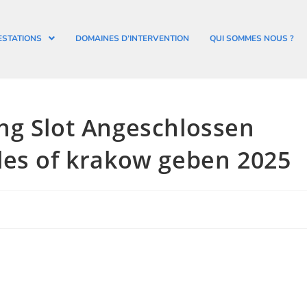
ESTATIONS
DOMAINES D’INTERVENTION
QUI SOMMES NOUS ?
ng Slot Angeschlossen
les of krakow geben 2025