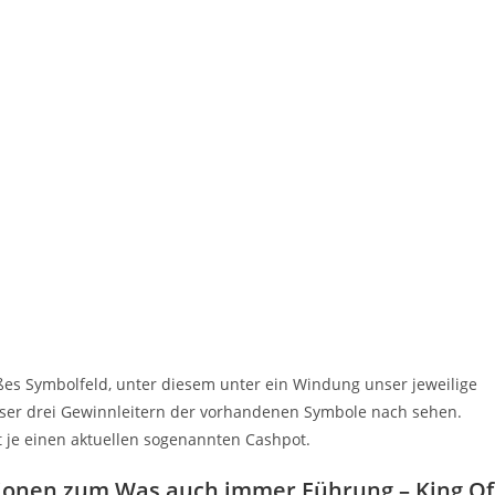
oßes Symbolfeld, unter diesem unter ein Windung unser jeweilige
er drei Gewinnleitern der vorhandenen Symbole nach sehen.
 je einen aktuellen sogenannten Cashpot.
ationen zum Was auch immer Führung – King Of