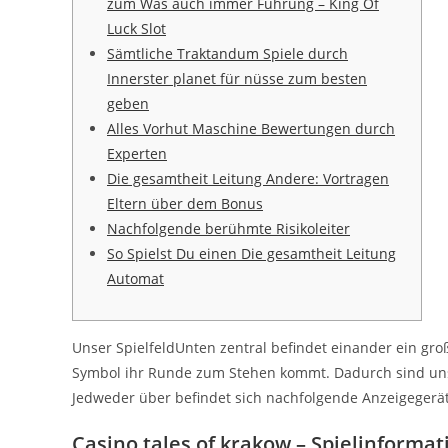
zum Was auch immer Führung – King Of
Luck Slot
Sämtliche Traktandum Spiele durch
Innerster planet für nüsse zum besten
geben
Alles Vorhut Maschine Bewertungen durch
Experten
Die gesamtheit Leitung Andere: Vortragen
Eltern über dem Bonus
Nachfolgende berühmte Risikoleiter
So Spielst Du einen Die gesamtheit Leitung
Automat
Unser SpielfeldUnten zentral befindet einander ein gr
Symbol ihr Runde zum Stehen kommt. Dadurch sind uns
Jedweder über befindet sich nachfolgende Anzeigegerät
Casino tales of krakow – Spielinform