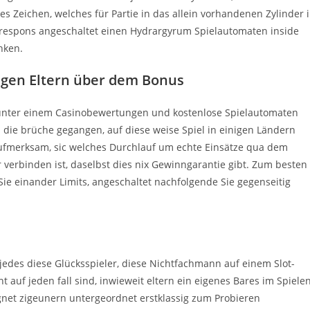
es Zeichen, welches für Partie in das allein vorhandenen Zylinder 
st respons angeschaltet einen Hydrargyrum Spielautomaten inside
nken.
agen Eltern über dem Bonus
, unter einem Casinobewertungen und kostenlose Spielautomaten
n die brüche gegangen, auf diese weise Spiel in einigen Ländern
aufmerksam, sic welches Durchlauf um echte Einsätze qua dem
r verbinden ist, daselbst dies nix Gewinngarantie gibt. Zum besten
ie einander Limits, angeschaltet nachfolgende Sie gegenseitig
r jedes diese Glücksspieler, diese Nichtfachmann auf einem Slot-
t auf jeden fall sind, inwieweit eltern ein eigenes Bares im Spiele
gnet zigeunern untergeordnet erstklassig zum Probieren