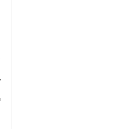
s
e
d