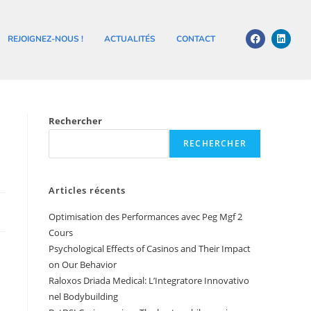
REJOIGNEZ-NOUS !
ACTUALITÉS
CONTACT
Rechercher
RECHERCHER
Articles récents
Optimisation des Performances avec Peg Mgf 2
Cours
Psychological Effects of Casinos and Their Impact
on Our Behavior
Raloxos Driada Medical: L’Integratore Innovativo
nel Bodybuilding