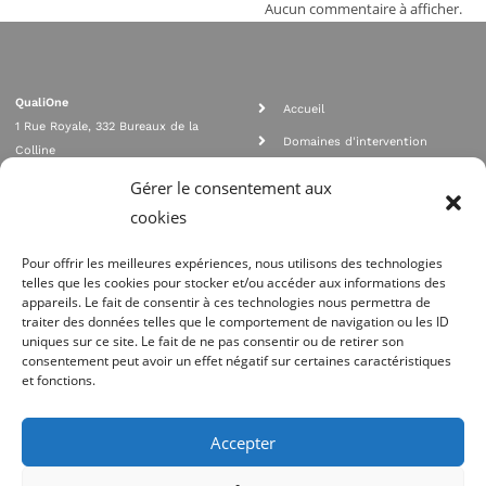
Aucun commentaire à afficher.
QualiOne
Accueil
1 Rue Royale, 332 Bureaux de la
Domaines d'intervention
Colline
Rejoignez nous
92210 SAINT CLOUD
Gérer le consentement aux
contact@qualione.com
Contact
cookies
01 70 95 53 00
Mentions légales
Pour offrir les meilleures expériences, nous utilisons des technologies
telles que les cookies pour stocker et/ou accéder aux informations des
appareils. Le fait de consentir à ces technologies nous permettra de
traiter des données telles que le comportement de navigation ou les ID
uniques sur ce site. Le fait de ne pas consentir ou de retirer son
consentement peut avoir un effet négatif sur certaines caractéristiques
et fonctions.
Agrément Orias n°08 040 890, conformité PCI_DSS, respect directives ACP
AMF
Accepter
Site réalisé par