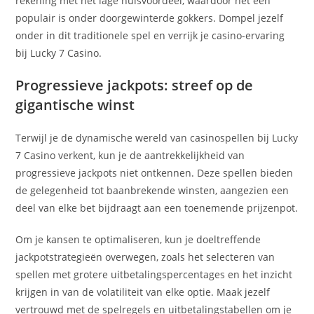
rekening met het lage huisvoordeel, waardoor het een
populair is onder doorgewinterde gokkers. Dompel jezelf
onder in dit traditionele spel en verrijk je casino-ervaring
bij Lucky 7 Casino.
Progressieve jackpots: streef op de
gigantische winst
Terwijl je de dynamische wereld van casinospellen bij Lucky
7 Casino verkent, kun je de aantrekkelijkheid van
progressieve jackpots niet ontkennen. Deze spellen bieden
de gelegenheid tot baanbrekende winsten, aangezien een
deel van elke bet bijdraagt aan een toenemende prijzenpot.
Om je kansen te optimaliseren, kun je doeltreffende
jackpotstrategieën overwegen, zoals het selecteren van
spellen met grotere uitbetalingspercentages en het inzicht
krijgen in van de volatiliteit van elke optie. Maak jezelf
vertrouwd met de spelregels en uitbetalingstabellen om je