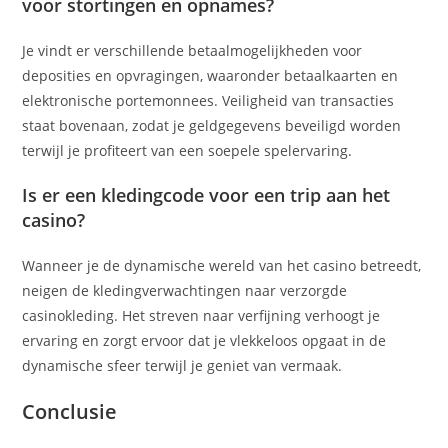
voor stortingen en opnames?
Je vindt er verschillende betaalmogelijkheden voor
deposities en opvragingen, waaronder betaalkaarten en
elektronische portemonnees. Veiligheid van transacties
staat bovenaan, zodat je geldgegevens beveiligd worden
terwijl je profiteert van een soepele spelervaring.
Is er een kledingcode voor een trip aan het
casino?
Wanneer je de dynamische wereld van het casino betreedt,
neigen de kledingverwachtingen naar verzorgde
casinokleding. Het streven naar verfijning verhoogt je
ervaring en zorgt ervoor dat je vlekkeloos opgaat in de
dynamische sfeer terwijl je geniet van vermaak.
Conclusie