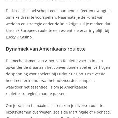
Dit klassieke spel schept een spannende sfeer en dwingt je
om elke draai te voorspellen. Naarmate je de kunst van
wedden en strategie onder de knie krijgt, zul je merken dat
klassiek Europees roulette een essentiële ervaring blijft bij
Lucky 7 Casino.
Dynamiek van Amerikaans roulette
De mechanismen van American Roulette voeren in een
opwindende draai aan het conventionele spel en verhogen
de spanning voor spelers bij Lucky 7 Casino. Deze versie
heeft een extra nul, wat het huisvoordeel aanpast,
waardoor het essentieel is om je Amerikaanse
roulettestrategieën aan te passen.
Om je kansen te maximaliseren, kun je diverse roulette-
inzetsystemen overwegen, zoals de Martingale of Fibonacci,