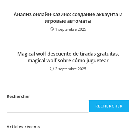
Анализ онлайн-казино: создание аккаунта и
игровые автоматы
1 septembre 2025
Magical wolf descuento de tiradas gratuitas,
magical wolf sobre cómo juguetear
2 septembre 2025
Rechercher
RECHERCHER
Articles récents