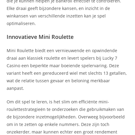
die je kunnen helpen je bankroll effectief te controleren.
Elke draai geeft bijzondere kansen, en inzicht in de
winkansen van verschillende inzetten kan je spel
optimaliseren.
Innovatieve Mini Roulette
Mini Roulette biedt een vernieuwende en opwindende
draai aan klassiek roulette en levert spelers bij Lucky 7
Casino een beperkte maar boeiende spelervaring. Deze
variant heeft een gereduceerd wiel met slechts 13 getallen,
wat de relatie tussen gevaar en beloning merkbaar
aanpast.
Om dit spel te leren, is het slim om efficiënte mini-
roulettestrategieën te onderzoeken die gebruikmaken van
de bijzondere inzetmogelijkheden. Overweeg bijvoorbeeld
om in te zetten op enkele nummers. Deze zijn toch
onzekerder, maar kunnen echter een groot rendement