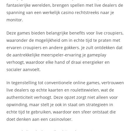
fantasierijke werelden, brengen spellen met live dealers de
spanning van een werkelijk casino rechtstreeks naar je
monitor.
Deze games bieden belangrijke benefits voor live croupiers,
waaronder de mogelijkheid om in echte tijd te praten met
ervaren croupiers en andere gokkers. Je zult ontdekken dat
de aantrekkelijke meerspeler-ervaring je gameplay
verhoogt, waardoor elke hand of draai energieker en
socialer aanvoelt.
In tegenstelling tot conventionele online games, vertrouwen
live dealers op echte kaarten en roulettewielen, wat de
authenticiteit verhoogt. Deze opzet zorgt niet alleen voor
opwinding, maar stelt je ook in staat om strategieën in
echte tijd te gebruiken, waardoor een sfeer ontstaat die
doet denken aan een casinovloer.