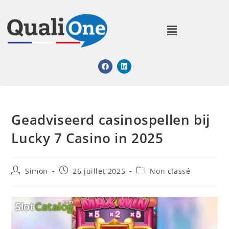
Geadviseerd casinospellen bij
Lucky 7 Casino in 2025
Simon
26 juillet 2025
Non classé