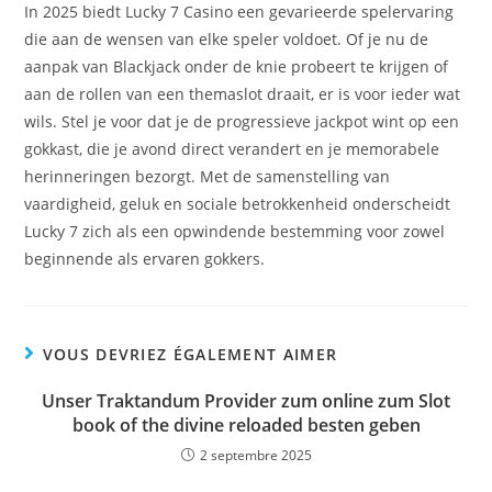
In 2025 biedt Lucky 7 Casino een gevarieerde spelervaring
die aan de wensen van elke speler voldoet. Of je nu de
aanpak van Blackjack onder de knie probeert te krijgen of
aan de rollen van een themaslot draait, er is voor ieder wat
wils. Stel je voor dat je de progressieve jackpot wint op een
gokkast, die je avond direct verandert en je memorabele
herinneringen bezorgt. Met de samenstelling van
vaardigheid, geluk en sociale betrokkenheid onderscheidt
Lucky 7 zich als een opwindende bestemming voor zowel
beginnende als ervaren gokkers.
VOUS DEVRIEZ ÉGALEMENT AIMER
Unser Traktandum Provider zum online zum Slot
book of the divine reloaded besten geben
2 septembre 2025