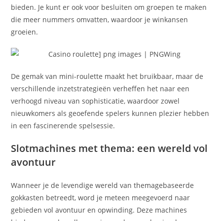
bieden. Je kunt er ook voor besluiten om groepen te maken
die meer nummers omvatten, waardoor je winkansen
groeien.
De gemak van mini-roulette maakt het bruikbaar, maar de
verschillende inzetstrategieën verheffen het naar een
verhoogd niveau van sophisticatie, waardoor zowel
nieuwkomers als geoefende spelers kunnen plezier hebben
in een fascinerende spelsessie.
Slotmachines met thema: een wereld vol
avontuur
Wanneer je de levendige wereld van themagebaseerde
gokkasten betreedt, word je meteen meegevoerd naar
gebieden vol avontuur en opwinding. Deze machines