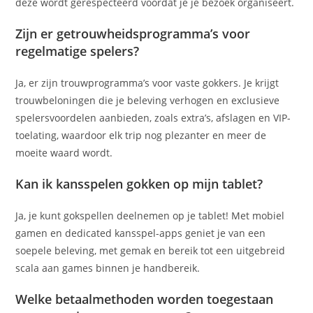
deze wordt gerespecteerd voordat je je bezoek organiseert.
Zijn er getrouwheidsprogramma’s voor
regelmatige spelers?
Ja, er zijn trouwprogramma’s voor vaste gokkers. Je krijgt
trouwbeloningen die je beleving verhogen en exclusieve
spelersvoordelen aanbieden, zoals extra’s, afslagen en VIP-
toelating, waardoor elk trip nog plezanter en meer de
moeite waard wordt.
Kan ik kansspelen gokken op mijn tablet?
Ja, je kunt gokspellen deelnemen op je tablet! Met mobiel
gamen en dedicated kansspel-apps geniet je van een
soepele beleving, met gemak en bereik tot een uitgebreid
scala aan games binnen je handbereik.
Welke betaalmethoden worden toegestaan