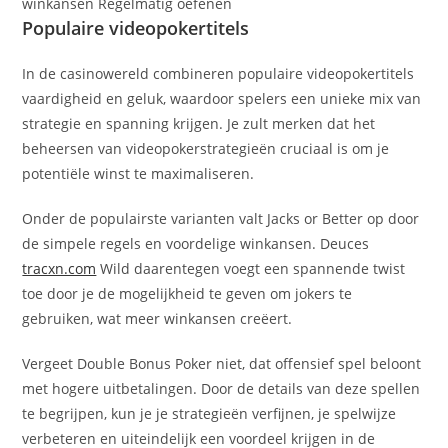
winkansen Regelmatig oefenen
Populaire videopokertitels
In de casinowereld combineren populaire videopokertitels
vaardigheid en geluk, waardoor spelers een unieke mix van
strategie en spanning krijgen. Je zult merken dat het
beheersen van videopokerstrategieën cruciaal is om je
potentiële winst te maximaliseren.
Onder de populairste varianten valt Jacks or Better op door
de simpele regels en voordelige winkansen. Deuces
tracxn.com
Wild daarentegen voegt een spannende twist
toe door je de mogelijkheid te geven om jokers te
gebruiken, wat meer winkansen creëert.
Vergeet Double Bonus Poker niet, dat offensief spel beloont
met hogere uitbetalingen. Door de details van deze spellen
te begrijpen, kun je je strategieën verfijnen, je spelwijze
verbeteren en uiteindelijk een voordeel krijgen in de