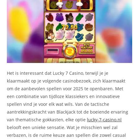
Het is interessant dat Lucky 7 Casino, terwijl je je
klaarmaakt op je volgende casinobezoek, zich klaarmaakt
om de aanbevolen spellen voor 2025 te openbaren. Met
een combinatie van tijdloze klassiekers en innovatieve
spellen vind je voor elk wat wils. Van de tactische
aantrekkingskracht van Blackjack tot de boeiende ervaring
van thematische gokkasten, elke optie
lucky-7-casino.nl
belooft een unieke sensatie. Wat je misschien wel zal
verbazen, is de ruime keuze aan spellen die zowel casual