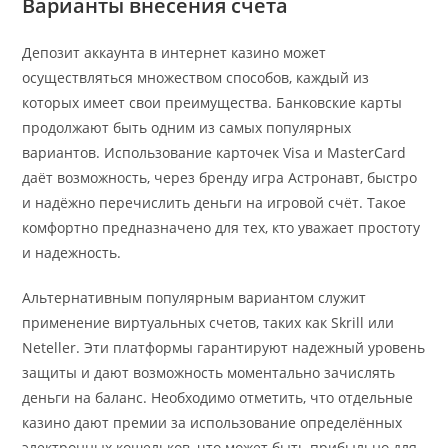
Варианты внесения счёта
Депозит аккаунта в интернет казино может
осуществляться множеством способов, каждый из
которых имеет свои преимущества. Банковские карты
продолжают быть одним из самых популярных
вариантов. Использование карточек Visa и MasterCard
даёт возможность, через бренду игра Астронавт, быстро
и надёжно перечислить деньги на игровой счёт. Такое
комфортно предназначено для тех, кто уважает простоту
и надежность.
Альтернативным популярным вариантом служит
применение виртуальных счетов, таких как Skrill или
Neteller. Эти платформы гарантируют надежный уровень
защиты и дают возможность моментально зачислять
деньги на баланс. Необходимо отметить, что отдельные
казино дают премии за использование определённых
электронных кошельков, что может быть прибыльно для