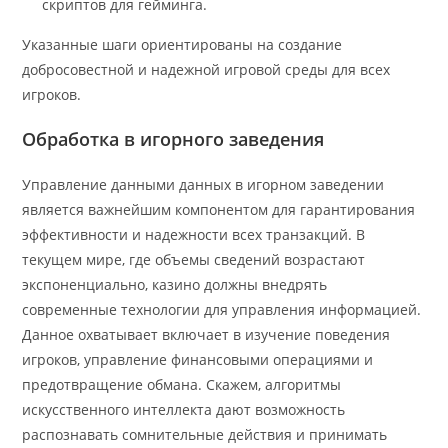
скриптов для гейминга.
Указанные шаги ориентированы на создание
добросовестной и надежной игровой среды для всех
игроков.
Обработка в игорного заведения
Управление данными данных в игорном заведении
является важнейшим компонентом для гарантирования
эффективности и надежности всех транзакций. В
текущем мире, где объемы сведений возрастают
экспоненциально, казино должны внедрять
современные технологии для управления информацией.
Данное охватывает включает в изучение поведения
игроков, управление финансовыми операциями и
предотвращение обмана. Скажем, алгоритмы
искусственного интеллекта дают возможность
распознавать сомнительные действия и принимать