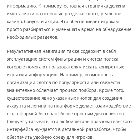
информацию. К примеру, основная страничка должна
иметь линки на основные разделы: слоты, реальное
казино, бонусы и акции. Это обеспечивает игрокам
просто разбираться и уменьшать время на обнаружение
необходимых разделов.
Результативная навигация также содержит в себя
эксплуатацию систем фильтрации и систем поиска,
которые помогают пользователям искать конкретные
игры или информацию. Например, возможность
организации слотов по популярности или свежести
значительно облегчает процесс подбора. Кроме того,
существование явно указанных кнопок для создания
аккаунта и логина на платформе делает взаимодействие
с платформой Astronaut более простым для новичков.
Следует учитывать, что любой деталь пользовательского
интерфейса нуждается в детальной разработке, чтобы
обеспечить удобную среду для игроков.