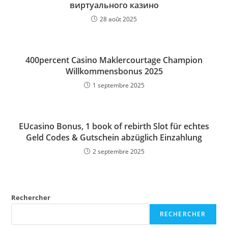
виртуального казино
28 août 2025
400percent Casino Maklercourtage Champion
Willkommensbonus 2025
1 septembre 2025
EUcasino Bonus, 1 book of rebirth Slot für echtes
Geld Codes & Gutschein abzüglich Einzahlung
2 septembre 2025
Rechercher
RECHERCHER