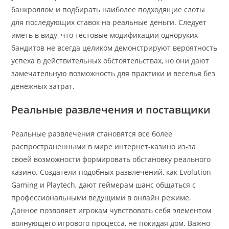
банкроллом и подбирать наиболее подходящие слоты
для последующих ставок на реальные деньги. Следует
иметь в виду, что тестовые модификации одноруких
бандитов не всегда целиком демонстрируют вероятность
успеха в действительных обстоятельствах, но они дают
замечательную возможность для практики и веселья без
денежных затрат.
Реальные развлечения и поставщики
Реальные развлечения становятся все более
распространенными в мире интернет-казино из-за
своей возможности формировать обстановку реального
казино. Создатели подобных развлечений, как Evolution
Gaming и Playtech, дают геймерам шанс общаться с
профессиональными ведущими в онлайн режиме.
Данное позволяет игрокам чувствовать себя элементом
волнующего игрового процесса, не покидая дом. Важно