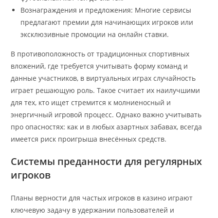
Вознаграждения и предложения: Многие сервисы
предлагают премии для начинающих игроков или
эксклюзивные промоции на онлайн ставки.
В противоположность от традиционных спортивных
вложений, где требуется учитывать форму команд и
данные участников, в виртуальных играх случайность
играет решающую роль. Такое считает их наилучшими
для тех, кто ищет стремится к молниеносный и
энергичный игровой процесс. Однако важно учитывать
про опасностях: как и в любых азартных забавах, всегда
имеется риск проигрыша внесённых средств.
Системы преданности для регулярных
игроков
Планы верности для частых игроков в казино играют
ключевую задачу в удержании пользователей и