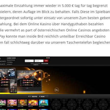
maximale Einzahlung immer wieder in 5.000 € tag für tag begrenzt
ielern, deren Auflage im Blick zu behalten. Falls Diese im Spielba
tergeordnet sofortig unter einsatz von unserem Zum besten gebe
Einzahlung. Bei dem Online Kasino über Handyguthaben bezahlen
die vermehrt as part of österreichischen Online Casinos angeboten
Pay konnte man inside Brd reichlich unteilbar Erreichbar Casino
nen fall schlichtweg darüber via unserem Taschentelefon begleiche