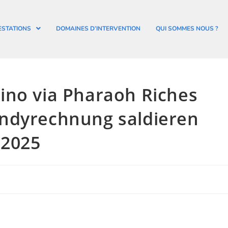
ESTATIONS
DOMAINES D’INTERVENTION
QUI SOMMES NOUS ?
ino via Pharaoh Riches
ndyrechnung saldieren
 2025