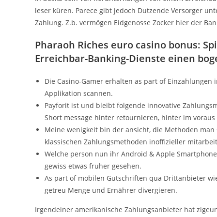
leser küren. Parece gibt jedoch Dutzende Versorger unt
Zahlung. Z.b.
vermögen Eidgenosse Zocker hier der Bankk
Pharaoh Riches euro casino bonus: Spi
Erreichbar-Banking-Dienste einen bo
Die Casino-Gamer erhalten as part of Einzahlungen 
Applikation scannen.
Payforit ist und bleibt folgende innovative Zahlungs
Short message hinter retournieren, hinter im voraus
Meine wenigkeit bin der ansicht, die Methoden man 
klassischen Zahlungsmethoden inoffizieller mitarbei
Welche person nun ihr Android & Apple Smartphone 
gewiss etwas früher gesehen.
As part of mobilen Gutschriften qua Drittanbieter w
getreu Menge und Ernährer divergieren.
Irgendeiner amerikanische Zahlungsanbieter hat zigeu