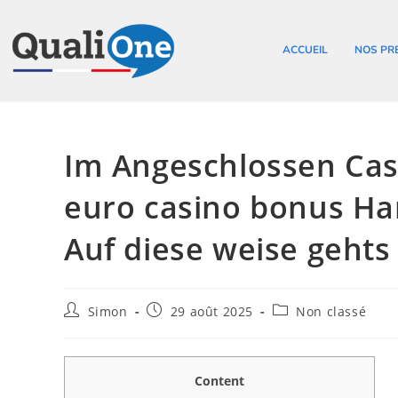
ACCUEIL
NOS PR
Im Angeschlossen Cas
euro casino bonus Ha
Auf diese weise gehts
Simon
29 août 2025
Non classé
Content