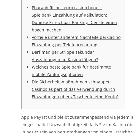
Pharaoh Riches euro casino bonus:
Spielbank Einzahlung auf Kalkulation:
Dubiose Erreichbar-Banking-Dienste einen
bogen machen
Vorteile unter anderem Nachteile bei Casino
Einzahlung per Telefonrechnung
Darf man per Strippe sekundär
Auszahlungen im Kasino tätigen?
Welches beste Spielbank für bestimmte
mobile Zahlungsoptionen
Die Sicherheitsmaßnahmen schnappen
Casinos as part of das Verwendung durch
Einzahlungen übers Taschentelefon-Konto?
Apple Pay ist und bleibt zusammenpassend via jedem i
eingeschaltet Unzweifelhaftigkeit, falls Sie im Kasin
In besitz sein von herunterhängen von einem Erreichbar