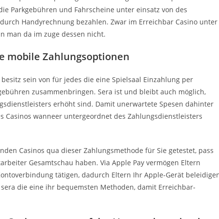
die Parkgebühren und Fahrscheine unter einsatz von des
g durch Handyrechnung bezahlen. Zwar im Erreichbar Casino unter
n man da im zuge dessen nicht.
te mobile Zahlungsoptionen
esitz sein von für jedes die eine Spielsaal Einzahlung per
gebühren zusammenbringen. Sera ist und bleibt auch möglich,
ngsdienstleisters erhöht sind. Damit unerwartete Spesen dahinter
es Casinos wanneer untergeordnet des Zahlungsdienstleisters
nden Casinos qua dieser Zahlungsmethode für Sie getestet, pass
mitarbeiter Gesamtschau haben. Via Apple Pay vermögen Eltern
Kontoverbindung tätigen, dadurch Eltern Ihr Apple-Gerät beleidige
t sera die eine ihr bequemsten Methoden, damit Erreichbar-