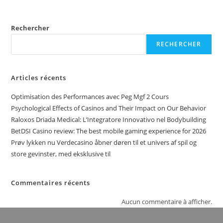
Rechercher
RECHERCHER
Articles récents
Optimisation des Performances avec Peg Mgf 2 Cours
Psychological Effects of Casinos and Their Impact on Our Behavior
Raloxos Driada Medical: L’Integratore Innovativo nel Bodybuilding
BetDSI Casino review: The best mobile gaming experience for 2026
Prøv lykken nu Verdecasino åbner døren til et univers af spil og
store gevinster, med eksklusive til
Commentaires récents
Aucun commentaire à afficher.