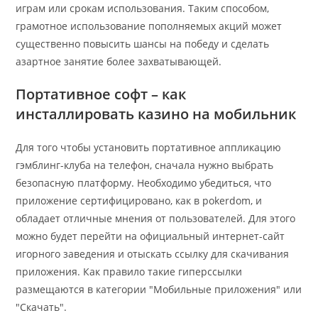
играм или срокам использования. Таким способом,
грамотное использование пополняемых акций может
существенно повысить шансы на победу и сделать
азартное занятие более захватывающей.
Портативное софт – как
инсталлировать казино на мобильник
Для того чтобы установить портативное аппликацию
гэмблинг-клуба на телефон, сначала нужно выбрать
безопасную платформу. Необходимо убедиться, что
приложение сертифицировано, как в pokerdom, и
обладает отличные мнения от пользователей. Для этого
можно будет перейти на официальный интернет-сайт
игорного заведения и отыскать ссылку для скачивания
приложения. Как правило такие гиперссылки
размещаются в категории "Мобильные приложения" или
"Скачать".