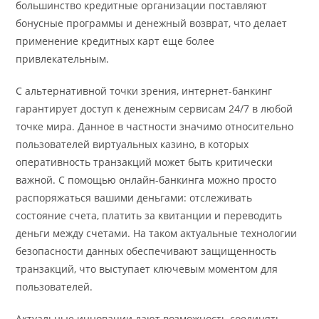
большинство кредитные организации поставляют
бонусные программы и денежный возврат, что делает
применение кредитных карт еще более
привлекательным.
С альтернативной точки зрения, интернет-банкинг
гарантирует доступ к денежным сервисам 24/7 в любой
точке мира. Данное в частности значимо относительно
пользователей виртуальных казино, в которых
оперативность транзакций может быть критически
важной. С помощью онлайн-банкинга можно просто
распоряжаться вашими деньгами: отслеживать
состояние счета, платить за квитанции и переводить
деньги между счетами. На таком актуальные технологии
безопасности данных обеспечивают защищенность
транзакций, что выступает ключевым моментом для
пользователей.
Актуальные инновации дают возможность соединять