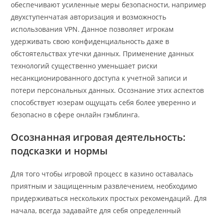
обеспечивают усиленные меры безопасности, например
двухступенчатая авторизация и возможность
использования VPN. Данное позволяет игрокам
удерживать свою конфиденциальность даже в
обстоятельствах утечки данных. Применение данных
технологий существенно уменьшает риски
несанкционированного доступа к учетной записи и
потери персональных данных. Осознание этих аспектов
способствует юзерам ощущать себя более уверенно и
безопасно в сфере онлайн гэмблинга.
Осознанная игровая деятельность:
подсказки и нормы
Для того чтобы игровой процесс в казино оставалась
приятным и защищенным развлечением, необходимо
придерживаться нескольких простых рекомендаций. Для
начала, всегда задавайте для себя определенный