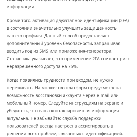
информации.
Кроме того, активация двухэтапной идентификации (2FA)
в состоянии значительно улучшить защищенность
вашего профиля. Данный способ предоставляет
дополнительный уровень безопасности, запрашивая
вводить код из SMS или приложения-генератора.
Статистика указывает, что применение 2FA снижает риск
неразрешенного доступа на 75%.
Когда появились трудности при входом, не нужно
переживать. На множество платформ предусмотрена
возможность восстановки аккаунта через e-mail или
мобильный номер. Следуйте инструкциям на экране и
убедитесь, что ваша контактировочная информация
актуальна. Не забывайте: служба поддержки
пользователей всегда настроена ассистировать в
решении всех проблем, связанных с идентификацией.