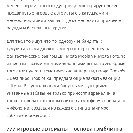
менее, современный индустрия демонстрирует более
продвинутые игровые автоматы с 5 катушками и
множеством линий выплат, где можно найти призовые
раунды и бесплатные крутки.
Для тех, кто ищут что-то, однорукие бандиты с
кумулятивными джекпотами дают перспективу на
фантастические выигрыши. Mega Moolah и Mega Fortune
известны своими многомиллионными выплатами. Кроме
того стоит учесть тематические аппараты, вроде Gonzo's
Quest либо Book of Ra, предлагающие захватывающий
геймплей с уникальными бонусными функциями.
Указанные забавы не только приносят адреналин, а
также позволяют игрокам войти в атмосферу экшена или
мифологии, создавая из каждого спина значимое
событие в pokerdom.
777 игровые автоматы – основа гэмблинга