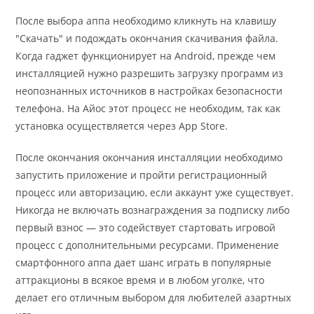
После выбора аппа необходимо кликнуть на клавишу
"Скачать" и подождать окончания скачивания файла.
Когда гаджет функционирует на Android, прежде чем
инсталляцией нужно разрешить загрузку программ из
неопознанных источников в настройках безопасности
телефона. На Айос этот процесс не необходим, так как
установка осуществляется через App Store.
После окончания окончания инсталляции необходимо
запустить приложение и пройти регистрационный
процесс или авторизацию, если аккаунт уже существует.
Никогда не включать вознаграждения за подписку либо
первый взнос — это содействует стартовать игровой
процесс с дополнительными ресурсами. Применение
смартфонного аппа дает шанс играть в популярные
аттракционы в всякое время и в любом уголке, что
делает его отличным выбором для любителей азартных