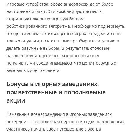
Игровые устройства, вроде видеопокер, дают более
настроенный опыт. Эти комбинируют аспекты
старинных покерных игр с удобством
роботизированного алгоритма. Необходимо подчеркнуть,
что достижение в этих азартных играх определяется не
только от удачи, но и от навыка разбирать ситуацию и
делать разумные выборы. В результате, столовые
развлечения и карточные машины остаются
популярными среди индивидов, что ценит разумные
вызовы в мире гэмблинга.
Бонусы в игорных заведениях:
приветственные и пополняемые
акции
Начальные вознаграждения в игорных заведениях
покердом — это отличная перспектива для начинающих
участников начать свое путешествие с экстра