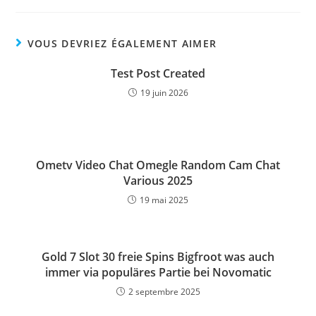
VOUS DEVRIEZ ÉGALEMENT AIMER
Test Post Created
19 juin 2026
Ometv Video Chat Omegle Random Cam Chat
Various 2025
19 mai 2025
Gold 7 Slot 30 freie Spins Bigfroot was auch
immer via populäres Partie bei Novomatic
2 septembre 2025