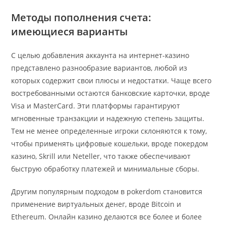
Методы пополнения счета:
имеющиеся варианты
С целью добавления аккаунта на интернет-казино
представлено разнообразие вариантов, любой из
которых содержит свои плюсы и недостатки. Чаще всего
востребованными остаются банковские карточки, вроде
Visa и MasterCard. Эти платформы гарантируют
мгновенные транзакции и надежную степень защиты.
Тем не менее определенные игроки склоняются к тому,
чтобы применять цифровые кошельки, вроде покердом
казино, Skrill или Neteller, что также обеспечивают
быструю обработку платежей и минимальные сборы.
Другим популярным подходом в pokerdom становится
применение виртуальных денег, вроде Bitcoin и
Ethereum. Онлайн казино делаются все более и более