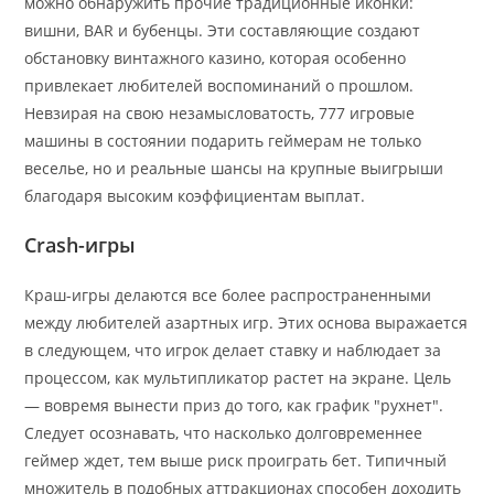
можно обнаружить прочие традиционные иконки:
вишни, BAR и бубенцы. Эти составляющие создают
обстановку винтажного казино, которая особенно
привлекает любителей воспоминаний о прошлом.
Невзирая на свою незамысловатость, 777 игровые
машины в состоянии подарить геймерам не только
веселье, но и реальные шансы на крупные выигрыши
благодаря высоким коэффициентам выплат.
Crash-игры
Краш-игры делаются все более распространенными
между любителей азартных игр. Этих основа выражается
в следующем, что игрок делает ставку и наблюдает за
процессом, как мультипликатор растет на экране. Цель
— вовремя вынести приз до того, как график "рухнет".
Следует осознавать, что насколько долговременнее
геймер ждет, тем выше риск проиграть бет. Типичный
множитель в подобных аттракционах способен доходить