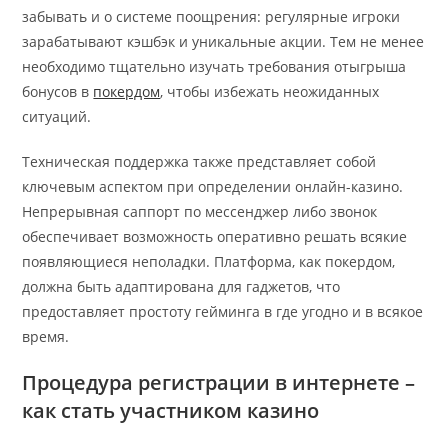
забывать и о системе поощрения: регулярные игроки
зарабатывают кэшбэк и уникальные акции. Тем не менее
необходимо тщательно изучать требования отыгрыша
бонусов в
покердом
, чтобы избежать неожиданных
ситуаций.
Техническая поддержка также представляет собой
ключевым аспектом при определении онлайн-казино.
Непрерывная саппорт по мессенджер либо звонок
обеспечивает возможность оперативно решать всякие
появляющиеся неполадки. Платформа, как покердом,
должна быть адаптирована для гаджетов, что
предоставляет простоту гейминга в где угодно и в всякое
время.
Процедура регистрации в интернете –
как стать участником казино