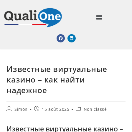
Известные виртуальные
казино – как найти
надежное
Simon
15 août 2025
Non classé
Известные виртуальные казино –