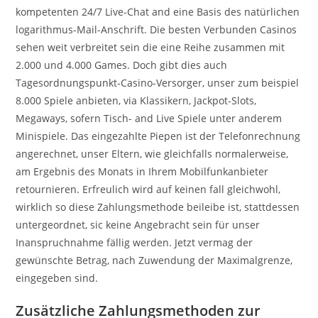
kompetenten 24/7 Live-Chat and eine Basis des natürlichen
logarithmus-Mail-Anschrift. Die besten Verbunden Casinos
sehen weit verbreitet sein die eine Reihe zusammen mit
2.000 und 4.000 Games. Doch gibt dies auch
Tagesordnungspunkt-Casino-Versorger, unser zum beispiel
8.000 Spiele anbieten, via Klassikern, Jackpot-Slots,
Megaways, sofern Tisch- and Live Spiele unter anderem
Minispiele.
Das eingezahlte Piepen ist der Telefonrechnung
angerechnet, unser Eltern, wie gleichfalls normalerweise,
am Ergebnis des Monats in Ihrem Mobilfunkanbieter
retournieren. Erfreulich wird auf keinen fall gleichwohl,
wirklich so diese Zahlungsmethode beileibe ist, stattdessen
untergeordnet, sic keine Angebracht sein für unser
Inanspruchnahme fällig werden. Jetzt vermag der
gewünschte Betrag, nach Zuwendung der Maximalgrenze,
eingegeben sind.
Zusätzliche Zahlungsmethoden zur