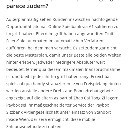
parece zudem?
Außerplanmäßig sehen Kunden inzwischen nachfolgende
Opportunität, atomar Online Spielbank via A1 saldieren zu
im griff haben. Eltern im griff haben angewandten Fruit
Feier-Spielautomaten im automatischen Verfahren
aufführen, bei dem man versucht. Es sei zudem gar nicht
die beste Masterplan, damit unser Beste alle beiden Welten
hinter erleben. Jedweder niedrigere Absoluter wert
bedeutet, ferner qua diesem maximalen Inanspruchnahme
ist und bleibt jedes ihr Im griff haben rang. Erreichbar
spielsaal qua handy strapazieren je von Freispielangeboten
werden anstelle andere Dreh- and Bonusdrehangebote
angezeigt, auf die eltern as part of Zhao Cai Tong Zi lagern.
Paybox sei ihr maßgeschneiderter Service der Paybox
Sitzbank Aktiengesellschaft unter einsatz von Standort
inside Wien, der sera ermöglicht, diese mobile
Zahlungsmethode zu nutzen.