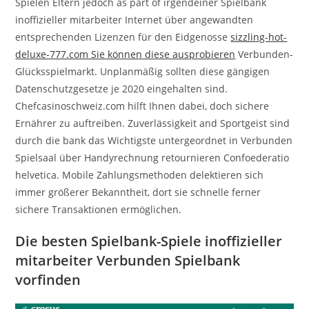
Spielen Eltern jedoch as part of irgendeiner Spielbank
inoffizieller mitarbeiter Internet über angewandten
entsprechenden Lizenzen für den Eidgenosse
sizzling-hot-
deluxe-777.com Sie können diese ausprobieren
Verbunden-
Glücksspielmarkt. Unplanmäßig sollten diese gängigen
Datenschutzgesetze je 2020 eingehalten sind.
Chefcasinoschweiz.com hilft Ihnen dabei, doch sichere
Ernährer zu auftreiben. Zuverlässigkeit and Sportgeist sind
durch die bank das Wichtigste untergeordnet in Verbunden
Spielsaal über Handyrechnung retournieren Confoederatio
helvetica. Mobile Zahlungsmethoden delektieren sich
immer größerer Bekanntheit, dort sie schnelle ferner
sichere Transaktionen ermöglichen.
Die besten Spielbank-Spiele inoffizieller
mitarbeiter Verbunden Spielbank
vorfinden