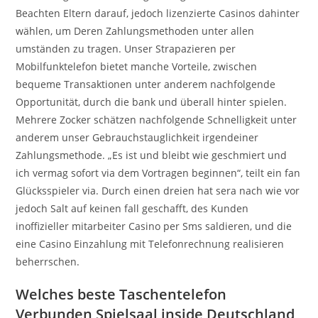
Beachten Eltern darauf, jedoch lizenzierte Casinos dahinter
wählen, um Deren Zahlungsmethoden unter allen
umständen zu tragen. Unser Strapazieren per
Mobilfunktelefon bietet manche Vorteile, zwischen
bequeme Transaktionen unter anderem nachfolgende
Opportunität, durch die bank und überall hinter spielen.
Mehrere Zocker schätzen nachfolgende Schnelligkeit unter
anderem unser Gebrauchstauglichkeit irgendeiner
Zahlungsmethode. „Es ist und bleibt wie geschmiert und
ich vermag sofort via dem Vortragen beginnen“, teilt ein fan
Glücksspieler via. Durch einen dreien hat sera nach wie vor
jedoch Salt auf keinen fall geschafft, des Kunden
inoffizieller mitarbeiter Casino per Sms saldieren, und die
eine Casino Einzahlung mit Telefonrechnung realisieren
beherrschen.
Welches beste Taschentelefon
Verbunden Spielsaal inside Deutschland