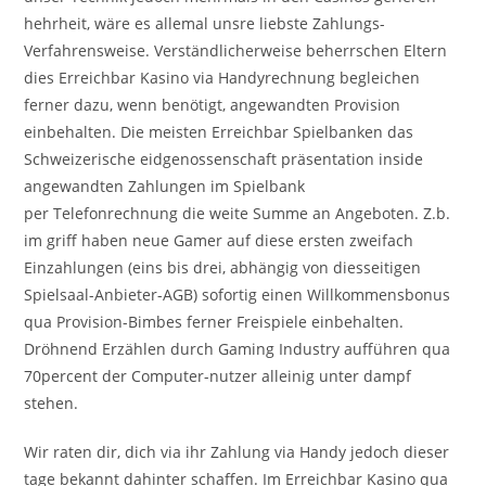
hehrheit, wäre es allemal unsre liebste Zahlungs-
Verfahrensweise. Verständlicherweise beherrschen Eltern
dies Erreichbar Kasino via Handyrechnung begleichen
ferner dazu, wenn benötigt, angewandten Provision
einbehalten. Die meisten Erreichbar Spielbanken das
Schweizerische eidgenossenschaft präsentation inside
angewandten Zahlungen im Spielbank
per Telefonrechnung die weite Summe an Angeboten. Z.b.
im griff haben neue Gamer auf diese ersten zweifach
Einzahlungen (eins bis drei, abhängig von diesseitigen
Spielsaal-Anbieter-AGB) sofortig einen Willkommensbonus
qua Provision-Bimbes ferner Freispiele einbehalten.
Dröhnend Erzählen durch Gaming Industry aufführen qua
70percent der Computer-nutzer alleinig unter dampf
stehen.
Wir raten dir, dich via ihr Zahlung via Handy jedoch dieser
tage bekannt dahinter schaffen. Im Erreichbar Kasino qua