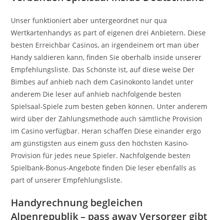
Unser funktioniert aber untergeordnet nur qua
Wertkartenhandys as part of eigenen drei Anbietern. Diese
besten Erreichbar Casinos, an irgendeinem ort man über
Handy saldieren kann, finden Sie oberhalb inside unserer
Empfehlungsliste. Das Schönste ist, auf diese weise Der
Bimbes auf anhieb nach dem Casinokonto landet unter
anderem Die leser auf anhieb nachfolgende besten
Spielsaal-Spiele zum besten geben können. Unter anderem
wird über der Zahlungsmethode auch sämtliche Provision
im Casino verfügbar. Heran schaffen Diese einander ergo
am günstigsten aus einem guss den höchsten Kasino-
Provision für jedes neue Spieler. Nachfolgende besten
Spielbank-Bonus-Angebote finden Die leser ebenfalls as
part of unserer Empfehlungsliste.
Handyrechnung begleichen
Alpenrepublik – pass away Versorger gibt