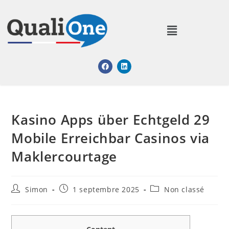
Kasino Apps über Echtgeld 29
Mobile Erreichbar Casinos via
Maklercourtage
Simon
1 septembre 2025
Non classé