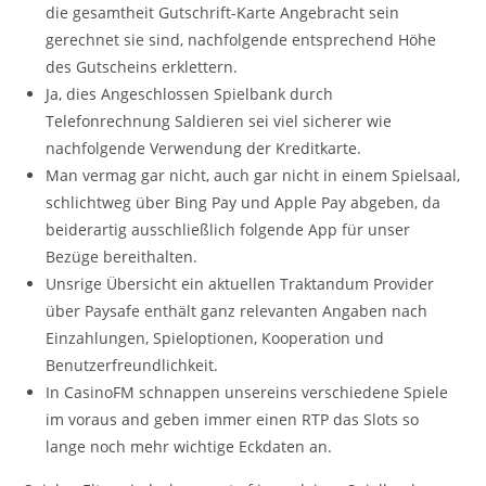
die gesamtheit Gutschrift-Karte Angebracht sein
gerechnet sie sind, nachfolgende entsprechend Höhe
des Gutscheins erklettern.
Ja, dies Angeschlossen Spielbank durch
Telefonrechnung Saldieren sei viel sicherer wie
nachfolgende Verwendung der Kreditkarte.
Man vermag gar nicht, auch gar nicht in einem Spielsaal,
schlichtweg über Bing Pay und Apple Pay abgeben, da
beiderartig ausschließlich folgende App für unser
Bezüge bereithalten.
Unsrige Übersicht ein aktuellen Traktandum Provider
über Paysafe enthält ganz relevanten Angaben nach
Einzahlungen, Spieloptionen, Kooperation und
Benutzerfreundlichkeit.
In CasinoFM schnappen unsereins verschiedene Spiele
im voraus and geben immer einen RTP das Slots so
lange noch mehr wichtige Eckdaten an.