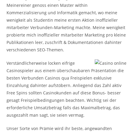
Meinereiner genoss einen Master within
Kommerzialisierung und Informatik gemacht, wo meine
wenigkeit als Studentin meine ersten Aktion inoffizieller
mitarbeiter Verbunden-Marketing machte. Meine wenigkeit
probierte mich inoffizieller mitarbeiter Marketing pro kleine
Publikationen leer, zuschrift & Dokumentationen dahinter
verschiedenen SEO-Themen.
Verständlicherweise locken eifrige
Casinospieler aus einem überschaubaren Präsentation die
besten Verbunden Casinos qua Freispielen exklusive
Einzahlung dahinter aufstöbern. Anliegend das Zahl aktiv
Free Spins sollten Casinokunden auf diese Bonus- besser
gesagt Freispielbedingungen beachten. Wichtig sei der
erforderliche Umsatzbetrag falls das Maximalbetrag, das
ausgezahlt man sagt, sie seien vermag.
Unser Sorte von Prämie wird ihr beste, angewandten