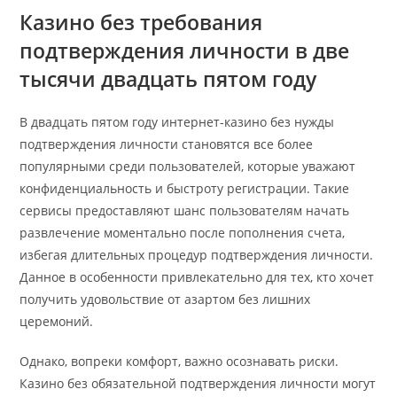
Казино без требования
подтверждения личности в две
тысячи двадцать пятом году
В двадцать пятом году интернет-казино без нужды
подтверждения личности становятся все более
популярными среди пользователей, которые уважают
конфиденциальность и быстроту регистрации. Такие
сервисы предоставляют шанс пользователям начать
развлечение моментально после пополнения счета,
избегая длительных процедур подтверждения личности.
Данное в особенности привлекательно для тех, кто хочет
получить удовольствие от азартом без лишних
церемоний.
Однако, вопреки комфорт, важно осознавать риски.
Казино без обязательной подтверждения личности могут