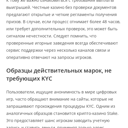
К тому же важно ознакомиться с требования выплаты
выигрышей. Честные казино без проверки документов
предлагают открытые и четкие регламенты получения
призов. В случае, если процесс отнимает более 48 часов,
или требует дополнительных проверок, это может быть
сигналом нечестности. Следует помнить, что
проверенные игорные заведения всегда обеспечивают
сервис поддержки через несколько каналов связи и
оперативно отвечают на запросы игроков.
Образцы действительных марок, не
требующих KYC
Пользователи, ищущие анонимность в мире цифровых
игр, часто обращают внимание на сайты, которые не
запрашивают прохождения процедуры KYC. Одним из
аналогичных образцов становится крипто-казино Stake.
Это предоставляет шанс игрокам заводить учетную
запись и ставить деньги, применяя только адрес