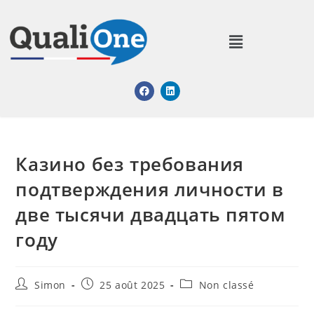
Казино без требования
подтверждения личности в
две тысячи двадцать пятом
году
Simon
25 août 2025
Non classé