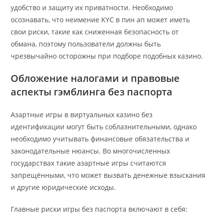
удобство и защиту их приватности. Необходимо
осознавать, что неимение KYC в пин ап может иметь
свои риски, такие как сниженная безопасность от
обмана, поэтому пользователи должны быть
чрезвычайно осторожны при подборе подобных казино.
Обложение налогами и правовые
аспекты гэмблинга без паспорта
Азартные игры в виртуальных казино без
идентификации могут быть соблазнительными, однако
необходимо учитывать финансовые обязательства и
законодательные нюансы. Во многочисленных
государствах такие азартные игры считаются
запрещёнными, что может вызвать денежные взыскания
и другие юридические исходы.
Главные риски игры без паспорта включают в себя: