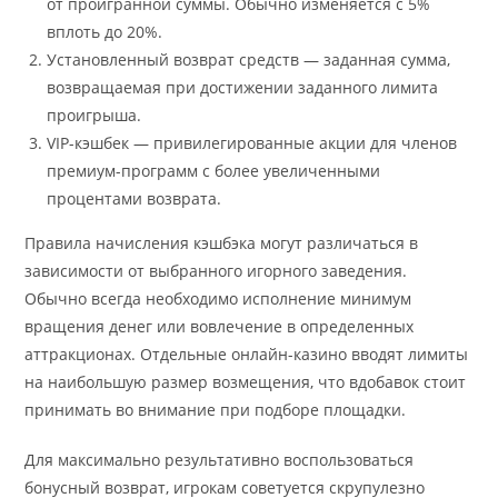
от проигранной суммы. Обычно изменяется с 5%
вплоть до 20%.
Установленный возврат средств — заданная сумма,
возвращаемая при достижении заданного лимита
проигрыша.
VIP-кэшбек — привилегированные акции для членов
премиум-программ с более увеличенными
процентами возврата.
Правила начисления кэшбэка могут различаться в
зависимости от выбранного игорного заведения.
Обычно всегда необходимо исполнение минимум
вращения денег или вовлечение в определенных
аттракционах. Отдельные онлайн-казино вводят лимиты
на наибольшую размер возмещения, что вдобавок стоит
принимать во внимание при подборе площадки.
Для максимально результативно воспользоваться
бонусный возврат, игрокам советуется скрупулезно