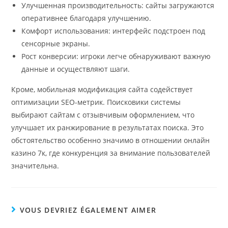
Улучшенная производительность: сайты загружаются
оперативнее благодаря улучшению.
Комфорт использования: интерфейс подстроен под
сенсорные экраны.
Рост конверсии: игроки легче обнаруживают важную
данные и осуществляют шаги.
Кроме, мобильная модификация сайта содействует
оптимизации SEO-метрик. Поисковики системы
выбирают сайтам с отзывчивым оформлением, что
улучшает их ранжирование в результатах поиска. Это
обстоятельство особенно значимо в отношении онлайн
казино 7к, где конкуренция за внимание пользователей
значительна.
VOUS DEVRIEZ ÉGALEMENT AIMER