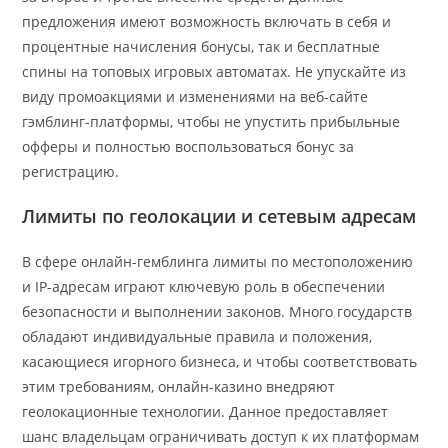
предложения имеют возможность включать в себя и
процентные начисления бонусы, так и бесплатные
спины на топовых игровых автоматах. Не упускайте из
виду промоакциями и изменениями на веб-сайте
гэмблинг-платформы, чтобы не упустить прибыльные
офферы и полностью воспользоваться бонус за
регистрацию.
Лимиты по геолокации и сетевым адресам
В сфере онлайн-гемблинга лимиты по местоположению
и IP-адресам играют ключевую роль в обеспечении
безопасности и выполнении законов. Много государств
обладают индивидуальные правила и положения,
касающиеся игорного бизнеса, и чтобы соответствовать
этим требованиям, онлайн-казино внедряют
геолокационные технологии. Данное предоставляет
шанс владельцам ограничивать доступ к их платформам