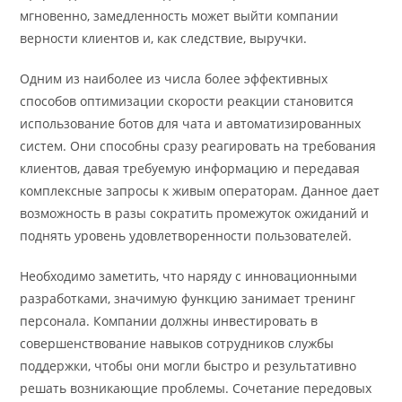
мгновенно, замедленность может выйти компании
верности клиентов и, как следствие, выручки.
Одним из наиболее из числа более эффективных
способов оптимизации скорости реакции становится
использование ботов для чата и автоматизированных
систем. Они способны сразу реагировать на требования
клиентов, давая требуемую информацию и передавая
комплексные запросы к живым операторам. Данное дает
возможность в разы сократить промежуток ожиданий и
поднять уровень удовлетворенности пользователей.
Необходимо заметить, что наряду с инновационными
разработками, значимую функцию занимает тренинг
персонала. Компании должны инвестировать в
совершенствование навыков сотрудников службы
поддержки, чтобы они могли быстро и результативно
решать возникающие проблемы. Сочетание передовых