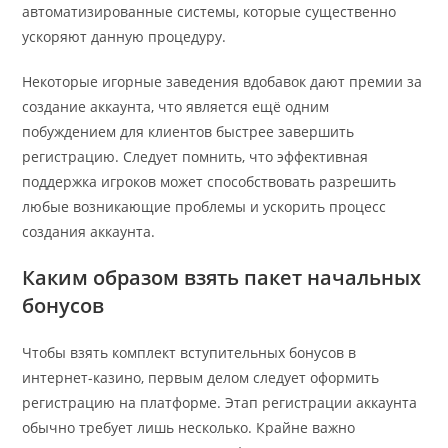
автоматизированные системы, которые существенно
ускоряют данную процедуру.
Некоторые игорные заведения вдобавок дают премии за
создание аккаунта, что является ещё одним
побуждением для клиентов быстрее завершить
регистрацию. Следует помнить, что эффективная
поддержка игроков может способствовать разрешить
любые возникающие проблемы и ускорить процесс
создания аккаунта.
Каким образом взять пакет начальных
бонусов
Чтобы взять комплект вступительных бонусов в
интернет-казино, первым делом следует оформить
регистрацию на платформе. Этап регистрации аккаунта
обычно требует лишь несколько. Крайне важно