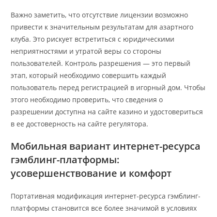
Важно заметить, что отсутствие лицензии возможно
привести к значительным результатам для азартного
клуба. Это рискует встретиться с юридическими
неприятностями и утратой веры со стороны
пользователей. Контроль разрешения — это первый
этап, который необходимо совершить каждый
пользователь перед регистрацией в игорный дом. Чтобы
этого необходимо проверить, что сведения о
разрешении доступна на сайте казино и удостовериться
в ее достоверность на сайте регулятора.
Мобильная вариант интернет-ресурса
гэмблинг-платформы:
усовершенствование и комфорт
Портативная модификация интернет-ресурса гэмблинг-
платформы становится все более значимой в условиях