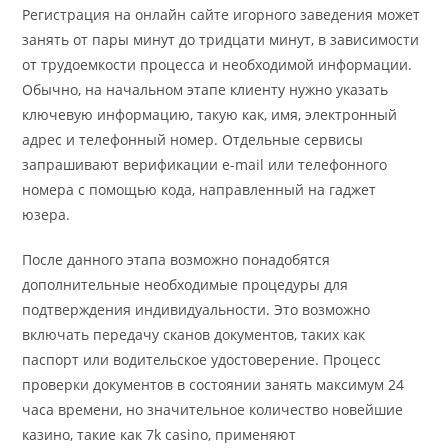
Регистрация на онлайн сайте игорного заведения может
занять от пары минут до тридцати минут, в зависимости
от трудоемкости процесса и необходимой информации.
Обычно, на начальном этапе клиенту нужно указать
ключевую информацию, такую как, имя, электронный
адрес и телефонный номер. Отдельные сервисы
запрашивают верификации e-mail или телефонного
номера с помощью кода, направленный на гаджет
юзера.
После данного этапа возможно понадобятся
дополнительные необходимые процедуры для
подтверждения индивидуальности. Это возможно
включать передачу сканов документов, таких как
паспорт или водительское удостоверение. Процесс
проверки документов в состоянии занять максимум 24
часа времени, но значительное количество новейшие
казино, такие как 7k casino, применяют