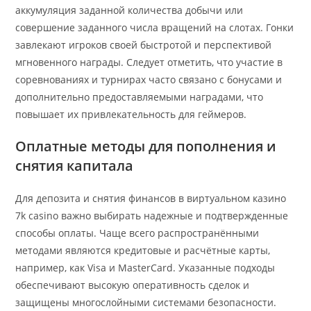
аккумуляция заданной количества добычи или
совершение заданного числа вращений на слотах. Гонки
завлекают игроков своей быстротой и перспективой
мгновенного награды. Следует отметить, что участие в
соревнованиях и турнирах часто связано с бонусами и
дополнительно предоставляемыми наградами, что
повышает их привлекательность для геймеров.
Оплатные методы для пополнения и
снятия капитала
Для депозита и снятия финансов в виртуальном казино
7k casino важно выбирать надежные и подтвержденные
способы оплаты. Чаще всего распространёнными
методами являются кредитовые и расчётные карты,
например, как Visa и MasterCard. Указанные подходы
обеспечивают высокую оперативность сделок и
защищены многослойными системами безопасности.