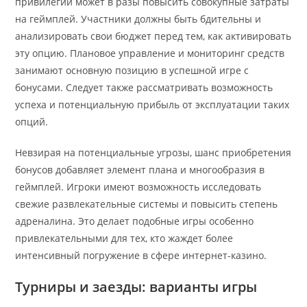
привилегий может в разы повысить совокупные затраты
на геймплей. Участники должны быть бдительны и
анализировать свои бюджет перед тем, как активировать
эту опцию. Плановое управление и мониторинг средств
занимают основную позицию в успешной игре с
бонусами. Следует также рассматривать возможность
успеха и потенциальную прибыль от эксплуатации таких
опций.
Невзирая на потенциальные угрозы, шанс приобретения
бонусов добавляет элемент плана и многообразия в
геймплей. Игроки имеют возможность исследовать
свежие развлекательные системы и повысить степень
адреналина. Это делает подобные игры особенно
привлекательными для тех, кто жаждет более
интенсивный погружение в сфере интернет-казино.
Турниры и заезды: варианты игры