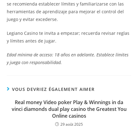
se recomienda establecer límites y familiarizarse con las
herramientas de aprendizaje para mejorar el control del
juego y evitar excederse.
Legiano Casino te invita a empezar; recuerda revisar reglas
y límites antes de jugar.
Edad mínima de acceso: 18 años en adelante. Establece límites
y juega con responsabilidad.
VOUS DEVRIEZ ÉGALEMENT AIMER
Real money Video poker Play & Winnings in da
vinci diamonds dual play casino the Greatest You
Online casinos
29 août 2025