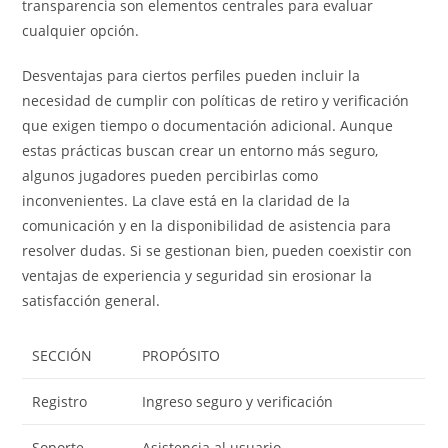
transparencia son elementos centrales para evaluar
cualquier opción.
Desventajas para ciertos perfiles pueden incluir la
necesidad de cumplir con políticas de retiro y verificación
que exigen tiempo o documentación adicional. Aunque
estas prácticas buscan crear un entorno más seguro,
algunos jugadores pueden percibirlas como
inconvenientes. La clave está en la claridad de la
comunicación y en la disponibilidad de asistencia para
resolver dudas. Si se gestionan bien, pueden coexistir con
ventajas de experiencia y seguridad sin erosionar la
satisfacción general.
SECCIÓN
PROPÓSITO
Registro
Ingreso seguro y verificación
Soporte
Asistencia al usuario