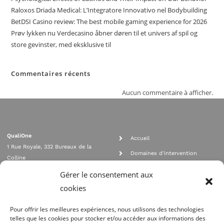
Raloxos Driada Medical: L’Integratore Innovativo nel Bodybuilding
BetDSI Casino review: The best mobile gaming experience for 2026
Prøv lykken nu Verdecasino åbner døren til et univers af spil og
store gevinster, med eksklusive til
Commentaires récents
Aucun commentaire à afficher.
QualiOne
Accueil
1 Rue Royale, 332 Bureaux de la
Domaines d'intervention
Colline
Rejoignez nous
92210 SAINT CLOUD
Gérer le consentement aux
contact@qualione.com
Contact
cookies
01 70 95 53 00
Mentions légales
Pour offrir les meilleures expériences, nous utilisons des technologies
telles que les cookies pour stocker et/ou accéder aux informations des