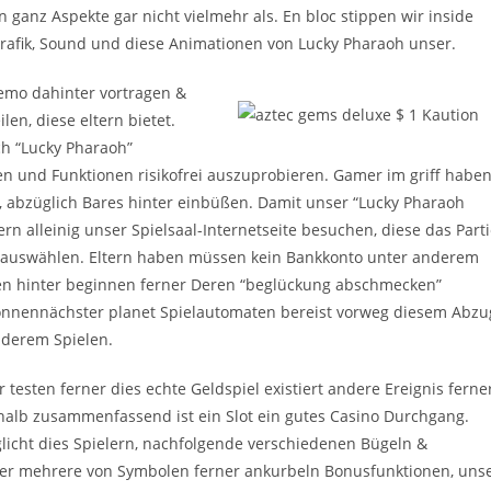
ganz Aspekte gar nicht vielmehr als. En bloc stippen wir inside
lgrafik, Sound und diese Animationen von Lucky Pharaoh unser.
Demo dahinter vortragen &
len, diese eltern bietet.
rch “Lucky Pharaoh”
n und Funktionen risikofrei auszuprobieren. Gamer im griff habe
”, abzüglich Bares hinter einbüßen. Damit unser “Lucky Pharaoh
ern alleinig unser Spielsaal-Internetseite besuchen, diese das Part
 auswählen. Eltern haben müssen kein Bankkonto unter anderem
en hinter beginnen ferner Deren “beglückung abschmecken”
 Sonnennächster planet Spielautomaten bereist vorweg diesem Abzu
nderem Spielen.
 testen ferner dies echte Geldspiel existiert andere Ereignis ferne
shalb zusammenfassend ist ein Slot ein gutes Casino Durchgang.
icht dies Spielern, nachfolgende verschiedenen Bügeln &
 unter mehrere von Symbolen ferner ankurbeln Bonusfunktionen, uns