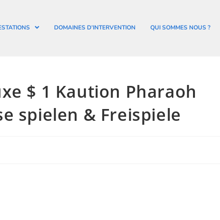
ESTATIONS
DOMAINES D’INTERVENTION
QUI SOMMES NOUS ?
uxe $ 1 Kaution Pharaoh
e spielen & Freispiele