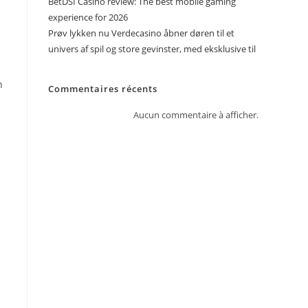
BetDSI Casino review: The best mobile gaming
experience for 2026
Prøv lykken nu Verdecasino åbner døren til et
univers af spil og store gevinster, med eksklusive til
n
Commentaires récents
Aucun commentaire à afficher.