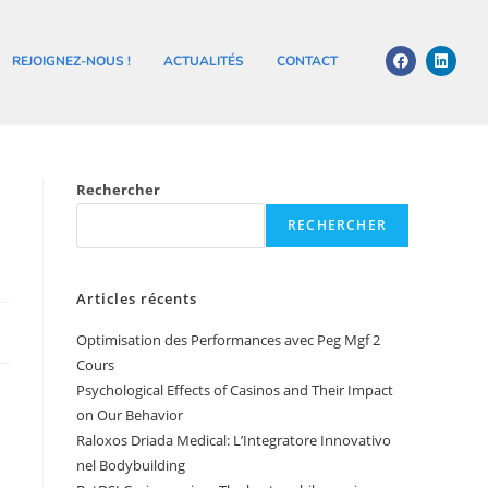
REJOIGNEZ-NOUS !
ACTUALITÉS
CONTACT
Rechercher
RECHERCHER
Articles récents
Optimisation des Performances avec Peg Mgf 2
Cours
Psychological Effects of Casinos and Their Impact
on Our Behavior
Raloxos Driada Medical: L’Integratore Innovativo
nel Bodybuilding