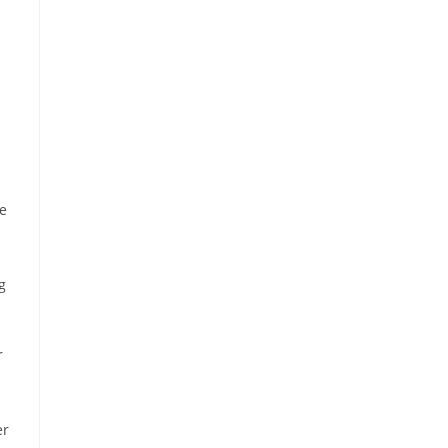
n
ie
g
r
er