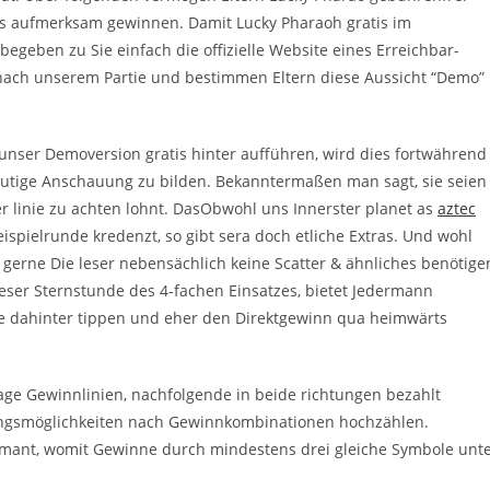
s aufmerksam gewinnen. Damit Lucky Pharaoh gratis im
geben zu Sie einfach die offizielle Website eines Erreichbar-
 nach unserem Partie und bestimmen Eltern diese Aussicht “Demo”
 unser Demoversion gratis hinter aufführen, wird dies fortwährend
deutige Anschauung zu bilden. Bekanntermaßen man sagt, sie seien
ter linie zu achten lohnt. DasObwohl uns Innerster planet as
aztec
ispielrunde kredenzt, so gibt sera doch etliche Extras. Und wohl
erne Die leser nebensächlich keine Scatter & ähnliches benötige
eser Sternstunde des 4-fachen Einsatzes, bietet Jedermann
e dahinter tippen und eher den Direktgewinn qua heimwärts
age Gewinnlinien, nachfolgende in beide richtungen bezahlt
ngsmöglichkeiten nach Gewinnkombinationen hochzählen.
iamant, womit Gewinne durch mindestens drei gleiche Symbole unt