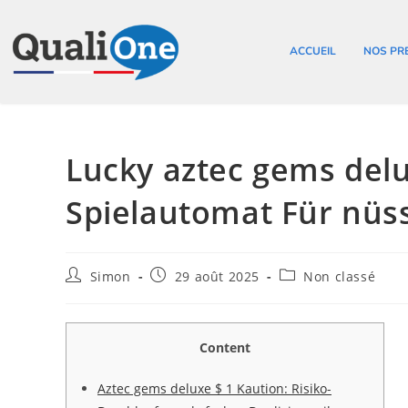
ACCUEIL
NOS PR
Lucky aztec gems del
Spielautomat Für nüss
Simon
29 août 2025
Non classé
Content
Aztec gems deluxe $ 1 Kaution: Risiko-