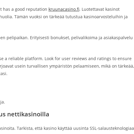
hat has a good reputation
kruunacasino.fi
. Luotettavat kasinot
n huolia. Tämän vuoksi on tärkeää tutustua kasinoarvosteluihin ja
en pelipaikan. Erityisesti bonukset, pelivalikoima ja asiakaspalvelu
se a reliable platform. Look for user reviews and ratings to ensure
tarjoavat usein turvallisen ympäristön pelaamiseen, mikä on tärkeää,
asi.
ja.
s nettikasinoilla
kasinoita. Tarkista, että kasino käyttää uusinta SSL-salausteknologiaa