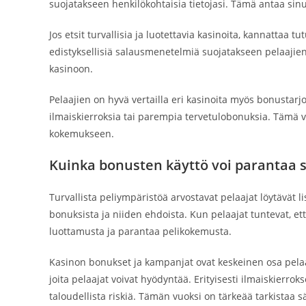
suojatakseen henkilökohtaisia tietojasi. Tämä antaa sinu
Jos etsit turvallisia ja luotettavia kasinoita, kannattaa 
edistyksellisiä salausmenetelmiä suojatakseen pelaajien
kasinoon.
Pelaajien on hyvä vertailla eri kasinoita myös bonustarj
ilmaiskierroksia tai parempia tervetulobonuksia. Tämä 
kokemukseen.
Kuinka bonusten käyttö voi parantaa s
Turvallista peliympäristöä arvostavat pelaajat löytävät li
bonuksista ja niiden ehdoista. Kun pelaajat tuntevat, että
luottamusta ja parantaa pelikokemusta.
Kasinon bonukset ja kampanjat ovat keskeinen osa pelaa
joita pelaajat voivat hyödyntää. Erityisesti ilmaiskierro
taloudellista riskiä. Tämän vuoksi on tärkeää tarkistaa sä