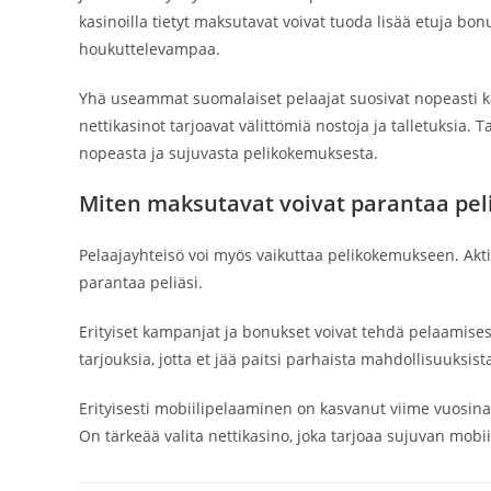
kasinoilla tietyt maksutavat voivat tuoda lisää etuja b
houkuttelevampaa.
Yhä useammat suomalaiset pelaajat suosivat nopeasti kä
nettikasinot tarjoavat välittömiä nostoja ja talletuksia. T
nopeasta ja sujuvasta pelikokemuksesta.
Miten maksutavat voivat parantaa pe
Pelaajayhteisö voi myös vaikuttaa pelikokemukseen. Aktiiv
parantaa peliäsi.
Erityiset kampanjat ja bonukset voivat tehdä pelaamise
tarjouksia, jotta et jää paitsi parhaista mahdollisuuksist
Erityisesti mobiilipelaaminen on kasvanut viime vuosina.
On tärkeää valita nettikasino, joka tarjoaa sujuvan mob