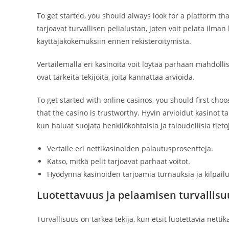
To get started, you should always look for a platform t
tarjoavat turvallisen pelialustan, joten voit pelata ilma
käyttäjäkokemuksiin ennen rekisteröitymistä.
Vertailemalla eri kasinoita voit löytää parhaan mahdollis
ovat tärkeitä tekijöitä, joita kannattaa arvioida.
To get started with online casinos, you should first choo
that the casino is trustworthy. Hyvin arvioidut kasinot 
kun haluat suojata henkilökohtaisia ja taloudellisia tietoj
Vertaile eri nettikasinoiden palautusprosentteja.
Katso, mitkä pelit tarjoavat parhaat voitot.
Hyödynnä kasinoiden tarjoamia turnauksia ja kilpailu
Luotettavuus ja pelaamisen turvallisuu
Turvallisuus on tärkeä tekijä, kun etsit luotettavia netti