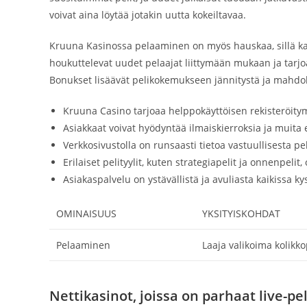
voivat aina löytää jotakin uutta kokeiltavaa.
Kruuna Kasinossa pelaaminen on myös hauskaa, sillä ka
houkuttelevat uudet pelaajat liittymään mukaan ja tarj
Bonukset lisäävät pelikokemukseen jännitystä ja mahdoll
Kruuna Casino tarjoaa helppokäyttöisen rekisteröity
Asiakkaat voivat hyödyntää ilmaiskierroksia ja muita 
Verkkosivustolla on runsaasti tietoa vastuullisesta p
Erilaiset pelityylit, kuten strategiapelit ja onnenpelit, 
Asiakaspalvelu on ystävällistä ja avuliasta kaikissa k
OMINAISUUS
YKSITYISKOHDAT
Pelaaminen
Laaja valikoima kolikko
Nettikasinot, joissa on parhaat live-pel