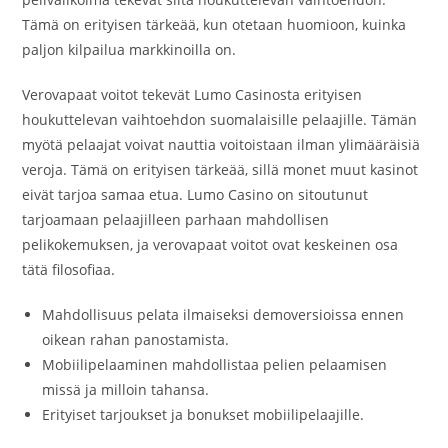
Tämä on erityisen tärkeää, kun otetaan huomioon, kuinka
paljon kilpailua markkinoilla on.
Verovapaat voitot tekevät Lumo Casinosta erityisen
houkuttelevan vaihtoehdon suomalaisille pelaajille. Tämän
myötä pelaajat voivat nauttia voitoistaan ilman ylimääräisiä
veroja. Tämä on erityisen tärkeää, sillä monet muut kasinot
eivät tarjoa samaa etua. Lumo Casino on sitoutunut
tarjoamaan pelaajilleen parhaan mahdollisen
pelikokemuksen, ja verovapaat voitot ovat keskeinen osa
tätä filosofiaa.
Mahdollisuus pelata ilmaiseksi demoversioissa ennen
oikean rahan panostamista.
Mobiilipelaaminen mahdollistaa pelien pelaamisen
missä ja milloin tahansa.
Erityiset tarjoukset ja bonukset mobiilipelaajille.