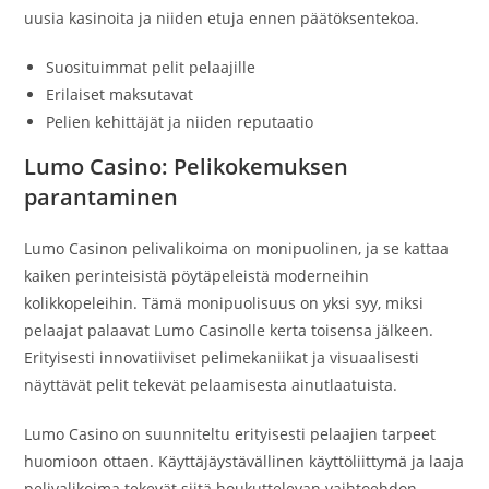
uusia kasinoita ja niiden etuja ennen päätöksentekoa.
Suosituimmat pelit pelaajille
Erilaiset maksutavat
Pelien kehittäjät ja niiden reputaatio
Lumo Casino: Pelikokemuksen
parantaminen
Lumo Casinon pelivalikoima on monipuolinen, ja se kattaa
kaiken perinteisistä pöytäpeleistä moderneihin
kolikkopeleihin. Tämä monipuolisuus on yksi syy, miksi
pelaajat palaavat Lumo Casinolle kerta toisensa jälkeen.
Erityisesti innovatiiviset pelimekaniikat ja visuaalisesti
näyttävät pelit tekevät pelaamisesta ainutlaatuista.
Lumo Casino on suunniteltu erityisesti pelaajien tarpeet
huomioon ottaen. Käyttäjäystävällinen käyttöliittymä ja laaja
pelivalikoima tekevät siitä houkuttelevan vaihtoehdon.