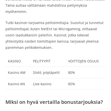
Tämä auttaa välttämään mahdollisia pettymyksiä
myöhemmin.
Tutki kasinon tarjoamia pelitoimittajia. Suositut ja tunnetut
pelitoimittajat, kuten NetEnt tai Microgaming, viittaavat
usein laadukkaisiin peleihin. Kasinot, jotka tekevät
yhteistyötä näiden toimittajien kanssa, tarjoavat yleensä
paremman pelikokemuksen.
KASINO
PELITYYPIT
VOITTOJEN OSUUS
Kasino AM
Slotit, pöytäpelit
80%
Kasino AN
Live-kasino
85%
Miksi on hyvä vertailla bonustarjouksia?