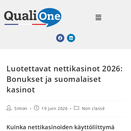
Luotettavat nettikasinot 2026:
Bonukset ja suomalaiset
kasinot
Simon
19 juin 2026
Non classé
Kuinka nettikasinoiden käyttöliittymä