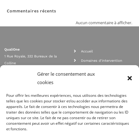
Commentaires récents
Aucun commentaire à afficher.
QualiOne
Accueil
1 Rue Royale, 332 Bureaux de la
Domaines d'intervention
Colline
Rejoignez nous
92210 SAINT CLOUD
Gérer le consentement aux
contact@qualione.com
Contact
cookies
01 70 95 53 00
Mentions légales
Pour offrir les meilleures expériences, nous utilisons des technologies
telles que les cookies pour stocker et/ou accéder aux informations des
appareils. Le fait de consentir à ces technologies nous permettra de
traiter des données telles que le comportement de navigation ou les ID
uniques sur ce site. Le fait de ne pas consentir ou de retirer son
consentement peut avoir un effet négatif sur certaines caractéristiques
et fonctions.
Agrément Orias n°08 040 890, conformité PCI_DSS, respect directives ACP
AMF