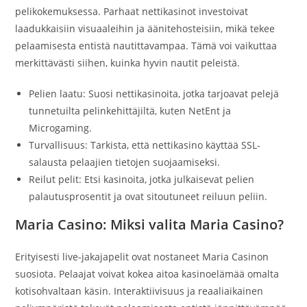
pelikokemuksessa. Parhaat nettikasinot investoivat
laadukkaisiin visuaaleihin ja äänitehosteisiin, mikä tekee
pelaamisesta entistä nautittavampaa. Tämä voi vaikuttaa
merkittävästi siihen, kuinka hyvin nautit peleistä.
Pelien laatu: Suosi nettikasinoita, jotka tarjoavat pelejä
tunnetuilta pelinkehittäjiltä, kuten NetEnt ja
Microgaming.
Turvallisuus: Tarkista, että nettikasino käyttää SSL-
salausta pelaajien tietojen suojaamiseksi.
Reilut pelit: Etsi kasinoita, jotka julkaisevat pelien
palautusprosentit ja ovat sitoutuneet reiluun peliin.
Maria Casino: Miksi valita Maria Casino?
Erityisesti live-jakajapelit ovat nostaneet Maria Casinon
suosiota. Pelaajat voivat kokea aitoa kasinoelämää omalta
kotisohvaltaan käsin. Interaktiivisuus ja reaaliaikainen