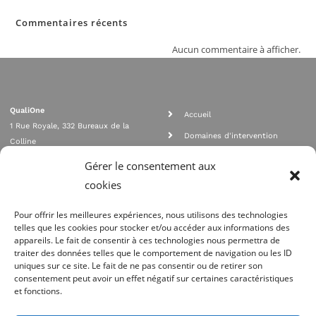
Commentaires récents
Aucun commentaire à afficher.
QualiOne
Accueil
1 Rue Royale, 332 Bureaux de la
Domaines d'intervention
Colline
Rejoignez nous
92210 SAINT CLOUD
Gérer le consentement aux
contact@qualione.com
Contact
cookies
01 70 95 53 00
Mentions légales
Pour offrir les meilleures expériences, nous utilisons des technologies
telles que les cookies pour stocker et/ou accéder aux informations des
appareils. Le fait de consentir à ces technologies nous permettra de
traiter des données telles que le comportement de navigation ou les ID
uniques sur ce site. Le fait de ne pas consentir ou de retirer son
consentement peut avoir un effet négatif sur certaines caractéristiques
et fonctions.
Agrément Orias n°08 040 890, conformité PCI_DSS, respect directives ACP
AMF