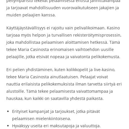
peliympäristö tekevät pelaamisesta entistä jännittävämpää
ja tarjoavat mahdollisuuden vuorovaikutukseen jakajien ja
muiden pelaajien kanssa.
Käyttäjäystävällisyys ei rajoitu vain pelivalikoimaan. Kasino
tarjoaa myös helpon ja turvallisen rekisteröitymisprosessin,
joka mahdollistaa pelaamisen aloittamisen hetkessä. Tämä
tekee Maria Casinosta erinomaisen vaihtoehdon uusille
pelaajille, jotka etsivät nopeaa ja vaivatonta pelikokemusta.
Eri pelien yhdistäminen, kuten kolikkopelit ja live-kasino,
tekee Maria Casinosta ainutlaatuisen. Pelaajat voivat
nauttia erilaisista pelikokemuksista ilman tarvetta siirtyä eri
alustoille. Tämä tekee pelaamisesta vaivattomampaa ja
hauskaa, kun kaikki on saatavilla yhdestä paikasta.
Erityiset kampanjat ja tarjoukset, jotka pitävät
pelaamisen mielenkiintoisena.
Hyväksyy useita eri maksutapoja ja valuuttoja.