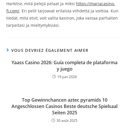
Harkitse, mitä pelejä pelaat ja miksi
https://mariacasino-
fi.com/
. Eri pelit tarjoavat erilaista viihdettä ja voittoa. Kun
tiedät, mitä etsit, voit valita kasinon, joka vastaa parhaiten
tarpeitasi ja mieltymyksiäsi.
VOUS DEVRIEZ ÉGALEMENT AIMER
Yaass Casino 2026: Guía completa de plataforma
y juego
19 juin 2026
Top Gewinnchancen aztec pyramids 10
Angeschlossen Casinos Beste deutsche Spielsaal
Seiten 2025
30 août 2025