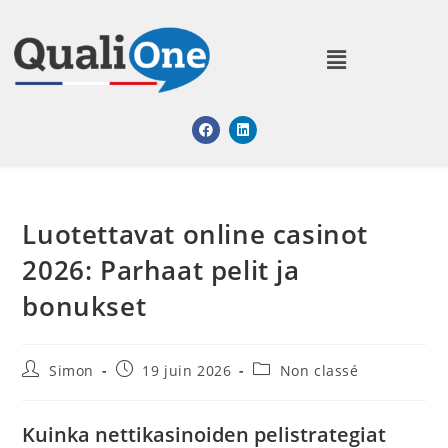
Luotettavat online casinot
2026: Parhaat pelit ja
bonukset
Simon
19 juin 2026
Non classé
Kuinka nettikasinoiden pelistrategiat