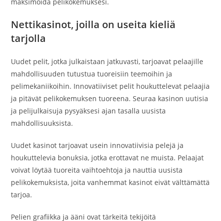
maksimoida pelikokemuksesi.
Nettikasinot, joilla on useita kieliä
tarjolla
Uudet pelit, jotka julkaistaan jatkuvasti, tarjoavat pelaajille
mahdollisuuden tutustua tuoreisiin teemoihin ja
pelimekaniikoihin. Innovatiiviset pelit houkuttelevat pelaajia
ja pitävät pelikokemuksen tuoreena. Seuraa kasinon uutisia
ja pelijulkaisuja pysyäksesi ajan tasalla uusista
mahdollisuuksista.
Uudet kasinot tarjoavat usein innovatiivisia pelejä ja
houkuttelevia bonuksia, jotka erottavat ne muista. Pelaajat
voivat löytää tuoreita vaihtoehtoja ja nauttia uusista
pelikokemuksista, joita vanhemmat kasinot eivät välttämättä
tarjoa.
Pelien grafiikka ja ääni ovat tärkeitä tekijöitä