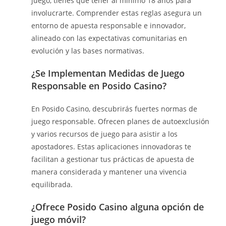
juego, tienes que tener al mínimo 18 años para
involucrarte. Comprender estas reglas asegura un
entorno de apuesta responsable e innovador,
alineado con las expectativas comunitarias en
evolución y las bases normativas.
¿Se Implementan Medidas de Juego
Responsable en Posido Casino?
En Posido Casino, descubrirás fuertes normas de
juego responsable. Ofrecen planes de autoexclusión
y varios recursos de juego para asistir a los
apostadores. Estas aplicaciones innovadoras te
facilitan a gestionar tus prácticas de apuesta de
manera considerada y mantener una vivencia
equilibrada.
¿Ofrece Posido Casino alguna opción de
juego móvil?