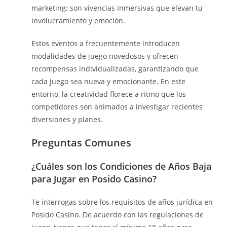
marketing; son vivencias inmersivas que elevan tu
involucramiento y emoción.
Estos eventos a frecuentemente introducen
modalidades de juego novedosos y ofrecen
recompensas individualizadas, garantizando que
cada juego sea nueva y emocionante. En este
entorno, la creatividad florece a ritmo que los
competidores son animados a investigar recientes
diversiones y planes.
Preguntas Comunes
¿Cuáles son los Condiciones de Años Baja
para Jugar en Posido Casino?
Te interrogas sobre los requisitos de años jurídica en
Posido Casino. De acuerdo con las regulaciones de