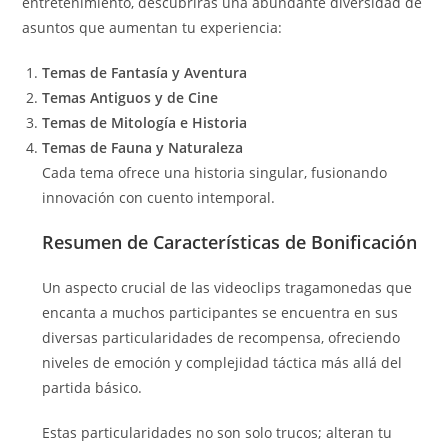
entretenimiento, descubrirás una abundante diversidad de
asuntos que aumentan tu experiencia:
Temas de Fantasía y Aventura
Temas Antiguos y de Cine
Temas de Mitología e Historia
Temas de Fauna y Naturaleza
Cada tema ofrece una historia singular, fusionando
innovación con cuento intemporal.
Resumen de Características de Bonificación
Un aspecto crucial de las videoclips tragamonedas que
encanta a muchos participantes se encuentra en sus
diversas particularidades de recompensa, ofreciendo
niveles de emoción y complejidad táctica más allá del
partida básico.
Estas particularidades no son solo trucos; alteran tu