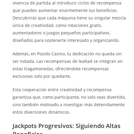
vivencia de partida al introducir ciclos de recompensa
que pueden aumentar enormemente tus beneficios.
Descubrirás que cada máquina tiene su singular mezcla
única de creatividad, como rotaciones gratis,
aumentadores o juegos pequeños participativos,
diseñados para sostenerte interesado y organizando.
Además, en Posido Casino, tu dedicación no queda sin
ser notada. Las recompensas de lealtad se integran en
estas tragamonedas, ofreciéndote recompensas
exclusivas solo por quedarte.
Esta cooperación entre creatividad y recompensa
garantiza que, como participante, no solo seas divertido,
sino también motivado a investigar más detenidamente
estos diversiones dinámicos.
Jackpots Progresivos: Siguiendo Altas