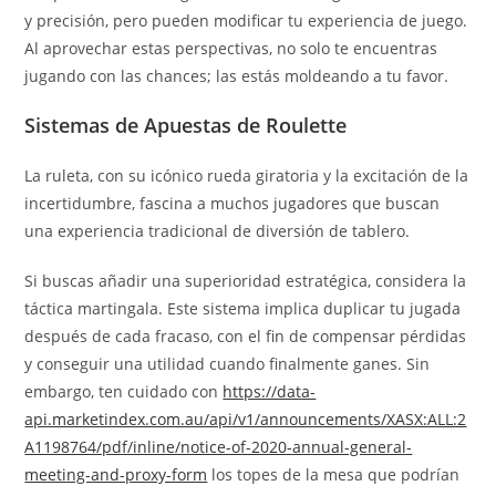
y precisión, pero pueden modificar tu experiencia de juego.
Al aprovechar estas perspectivas, no solo te encuentras
jugando con las chances; las estás moldeando a tu favor.
Sistemas de Apuestas de Roulette
La ruleta, con su icónico rueda giratoria y la excitación de la
incertidumbre, fascina a muchos jugadores que buscan
una experiencia tradicional de diversión de tablero.
Si buscas añadir una superioridad estratégica, considera la
táctica martingala. Este sistema implica duplicar tu jugada
después de cada fracaso, con el fin de compensar pérdidas
y conseguir una utilidad cuando finalmente ganes. Sin
embargo, ten cuidado con
https://data-
api.marketindex.com.au/api/v1/announcements/XASX:ALL:2
A1198764/pdf/inline/notice-of-2020-annual-general-
meeting-and-proxy-form
los topes de la mesa que podrían