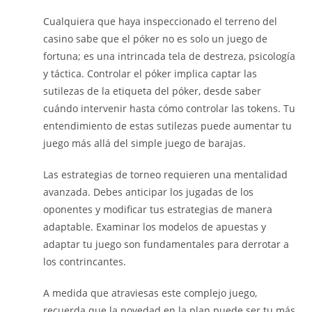
Cualquiera que haya inspeccionado el terreno del
casino sabe que el póker no es solo un juego de
fortuna; es una intrincada tela de destreza, psicología
y táctica. Controlar el póker implica captar las
sutilezas de la etiqueta del póker, desde saber
cuándo intervenir hasta cómo controlar las tokens. Tu
entendimiento de estas sutilezas puede aumentar tu
juego más allá del simple juego de barajas.
Las estrategias de torneo requieren una mentalidad
avanzada. Debes anticipar los jugadas de los
oponentes y modificar tus estrategias de manera
adaptable. Examinar los modelos de apuestas y
adaptar tu juego son fundamentales para derrotar a
los contrincantes.
A medida que atraviesas este complejo juego,
recuerda que la novedad en la plan puede ser tu más