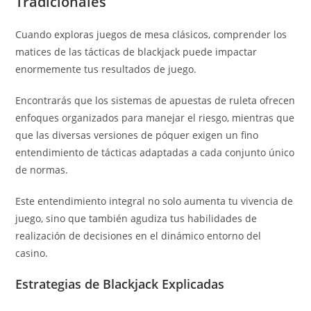
Tradicionales
Cuando exploras juegos de mesa clásicos, comprender los
matices de las tácticas de blackjack puede impactar
enormemente tus resultados de juego.
Encontrarás que los sistemas de apuestas de ruleta ofrecen
enfoques organizados para manejar el riesgo, mientras que
que las diversas versiones de póquer exigen un fino
entendimiento de tácticas adaptadas a cada conjunto único
de normas.
Este entendimiento integral no solo aumenta tu vivencia de
juego, sino que también agudiza tus habilidades de
realización de decisiones en el dinámico entorno del
casino.
Estrategias de Blackjack Explicadas