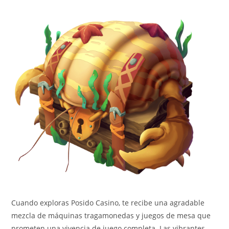
Cuando exploras Posido Casino, te recibe una agradable
mezcla de máquinas tragamonedas y juegos de mesa que
prometen una vivencia de juego completa. Las vibrantes