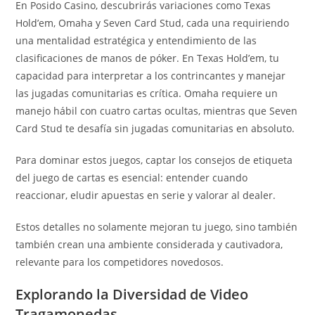
En Posido Casino, descubrirás variaciones como Texas
Hold’em, Omaha y Seven Card Stud, cada una requiriendo
una mentalidad estratégica y entendimiento de las
clasificaciones de manos de póker. En Texas Hold’em, tu
capacidad para interpretar a los contrincantes y manejar
las jugadas comunitarias es crítica. Omaha requiere un
manejo hábil con cuatro cartas ocultas, mientras que Seven
Card Stud te desafía sin jugadas comunitarias en absoluto.
Para dominar estos juegos, captar los consejos de etiqueta
del juego de cartas es esencial: entender cuando
reaccionar, eludir apuestas en serie y valorar al dealer.
Estos detalles no solamente mejoran tu juego, sino también
también crean una ambiente considerada y cautivadora,
relevante para los competidores novedosos.
Explorando la Diversidad de Video
Tragamonedas