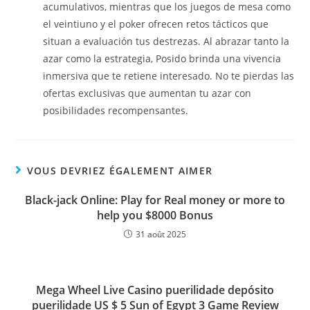
acumulativos, mientras que los juegos de mesa como
el veintiuno y el poker ofrecen retos tácticos que
situan a evaluación tus destrezas. Al abrazar tanto la
azar como la estrategia, Posido brinda una vivencia
inmersiva que te retiene interesado. No te pierdas las
ofertas exclusivas que aumentan tu azar con
posibilidades recompensantes.
VOUS DEVRIEZ ÉGALEMENT AIMER
Black-jack Online: Play for Real money or more to
help you $8000 Bonus
31 août 2025
Mega Wheel Live Casino puerilidade depósito
puerilidade US $ 5 Sun of Egypt 3 Game Review