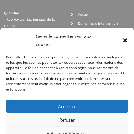
QualiOne
Accueil
1 Rue Royale, 332 Bureaux de la
Domaines d'intervention
Colline
Rejoignez nous
92210 SAINT CLOUD
Gérer le consentement aux
contact@qualione.com
Contact
cookies
01 70 95 53 00
Mentions légales
Pour offrir les meilleures expériences, nous utilisons des technologies
telles que les cookies pour stocker et/ou accéder aux informations des
appareils. Le fait de consentir à ces technologies nous permettra de
traiter des données telles que le comportement de navigation ou les ID
uniques sur ce site. Le fait de ne pas consentir ou de retirer son
consentement peut avoir un effet négatif sur certaines caractéristiques
et fonctions.
Agrément Orias n°08 040 890, conformité PCI_DSS, respect directives ACP
AMF
Accepter
Site réalisé par
Refuser
Voir les préférences