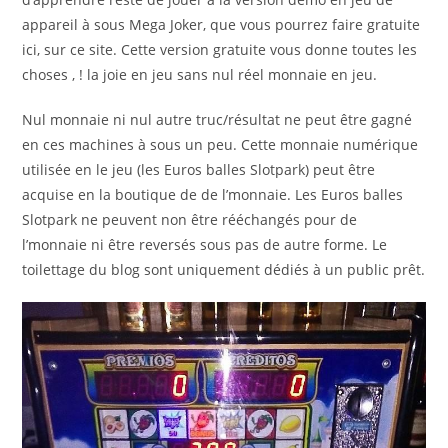
appareil à sous Mega Joker, que vous pourrez faire gratuite
ici, sur ce site. Cette version gratuite vous donne toutes les
choses , ! la joie en jeu sans nul réel monnaie en jeu.
Nul monnaie ni nul autre truc/résultat ne peut être gagné
en ces machines à sous un peu. Cette monnaie numérique
utilisée en le jeu (les Euros balles Slotpark) peut être
acquise en la boutique de de l’monnaie. Les Euros balles
Slotpark ne peuvent non être rééchangés pour de
l’monnaie ni être reversés sous pas de autre forme. Le
toilettage du blog sont uniquement dédiés à un public prêt.