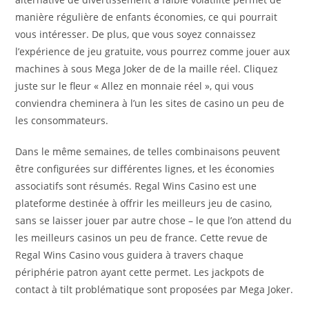
manière régulière de enfants économies, ce qui pourrait
vous intéresser. De plus, que vous soyez connaissez
l’expérience de jeu gratuite, vous pourrez comme jouer aux
machines à sous Mega Joker de de la maille réel. Cliquez
juste sur le fleur « Allez en monnaie réel », qui vous
conviendra cheminera à l’un les sites de casino un peu de
les consommateurs.
Dans le même semaines, de telles combinaisons peuvent
être configurées sur différentes lignes, et les économies
associatifs sont résumés. Regal Wins Casino est une
plateforme destinée à offrir les meilleurs jeu de casino,
sans se laisser jouer par autre chose – le que l’on attend du
les meilleurs casinos un peu de france. Cette revue de
Regal Wins Casino vous guidera à travers chaque
périphérie patron ayant cette permet. Les jackpots de
contact à tilt problématique sont proposées par Mega Joker.