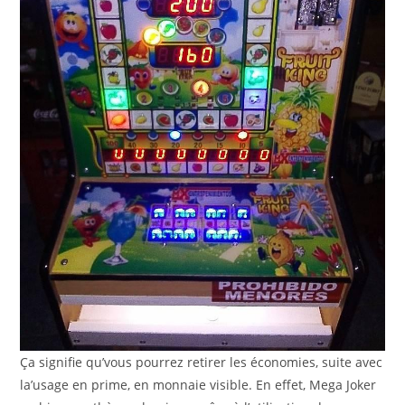
Ça signifie qu’vous pourrez retirer les économies, suite avec
la’usage en prime, en monnaie visible. En effet, Mega Joker