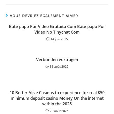
VOUS DEVRIEZ ÉGALEMENT AIMER
Bate-papo Por Vídeo Gratuito Com Bate-papo Por
Vídeo No Tinychat Com
14 juin 2025
Verbunden vortragen
31 août 2025
10 Better Alive Casinos to experience for real $50
minimum deposit casino Money On the internet
within the 2025
29 août 2025