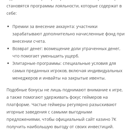
становятся программы лояльности, которые содержат в
себе:
Премии за внесение аккаунта: участники
зарабатывают дополнительно начисленные фонд при
внесении счета.
Возврат денег: возмещение доли утраченных денег,
что помогает уменьшить ущерб.
Элитарные-программы: специальные условия для
самых преданных игроков, включая индивидуальных
менеджеров и инвайты на закрытые ивенты.
Подобные бонусы не лишь поднимают внимание к игре,
а также помогают удерживать фокус геймеров на
платформе. Частые геймеры регулярно разыскивают
игорные заведения с самыми выгодными
предложениями, чтобы официальный сайт казино 7К
получить наибольшую выгоду от своих инвестиций.