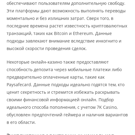
обеспечивают пользователям дополнительную свободу.
Эти платформы дают возможность выполнять переводы
моментально и без излишних затрат. Сверх того, в
последние времена растет известность криптовалютных
транзакций, таких как Bitcoin и Ethereum. Данные
подходы завлекают внимание вследствие инкогнито и
высокой скорости проведения сделок.
Некоторые онлайн-казино также предоставляют
способность депозита через мобильные платежи либо
предварительно оплаченные карты, такие как
Paysafecard. Данные подходы идеально годятся тем, кто
ценит секретность и стремится избежать раскрывать
своими финансовой информацией онлайн. Подбор
идеального способа пополнения, с учетом 7K Casino,
обусловлен предпочтений геймера и наличия вариантов
в его области.