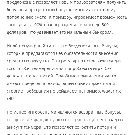
предложение позволяет новым пользователям получить
бонусный процентный бонус к личному стартовому
пополнению счета. К примеру, игрок имеет возможность
заполучить 100% вознаграждение вплоть до 500
долларов, что удваивает его начальный банкролл.
Иной популярный тип — это бездепозитные бонусы,
которые предлагаются без обязательности внесения
средств на аккаунта. Они регулярно используются для
того, чтобы геймеры могли попробовать игры без
денежных опасностей. Подобные привилегии часто
имеют пределы по наибольшей объему джекпота и
строгие требования по вейджеру, например, wagering
x40.
Не менее интересными являются возвратные бонусы,
которые возвращают долю потерянных денег назад на
аккаунт геймера. Это позволяет сократить потери и
вести дальше развлечение с минимальными расходами.