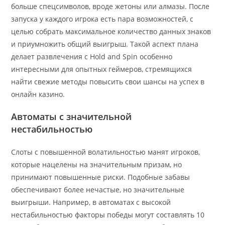
больше спецсимволов, вроде жетоны или алмазы. После
запуска у каждого игрока есть пара возможностей, с
целью собрать максимальное количество данных знаков
и приумножить общий выигрыш. Такой аспект плана
делает развлечения с Hold and Spin особенно
интересными для опытных геймеров, стремящихся
найти свежие методы повысить свои шансы на успех в
онлайн казино.
Автоматы с значительной
нестабильностью
Слоты с повышенной волатильностью манят игроков,
которые нацелены на значительным призам, но
принимают повышенные риски. Подобные забавы
обеспечивают более нечастые, но значительные
выигрыши. Например, в автоматах с высокой
нестабильностью факторы победы могут составлять 10