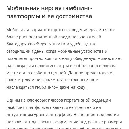
Мобильная версия гэмблинг-
платформы и её достоинства
Мобильная вариант игорного заведения делается все
более распространенной среди пользователей
благодаря своей доступности и удобству. На
сегодняшний день, когда мобильные устройства и
планшеты прочно вошли в нашу обыденную жизнь, шанс
наслаждаться в любимые игры в любое час и в любом
месте стала особенно ценной. Данное предоставляет
шанс игрокам не зависеть к настольным ПК и
наслаждаться гэмблингом даже на ходу.
Одним из ключевых плюсов портативной редакции
гэмблинг-платформы является её понятный на
интуитивном уровне интерфейс. Нынешние технологии
позволяют подстроить оформление под разные размеры
мониторов, гарантируя комфортное общение с системой.