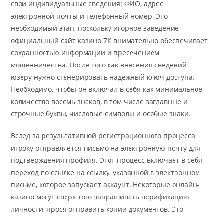
свои индивидуальные сведения: ФИО, адрес
электронной почты и телефонный номер. Это
необходимый этап, поскольку игорное заведение
официальный сайт казино 7К внимательно обеспечивает
сохранностью информации и пресечением
мошенничества. После того как внесения сведений
юзеру нужно сгенерировать надежный ключ доступа.
Необходимо, чтобы он включал в себя как минимальное
количество восемь знаков, в том числе заглавные и
строчные буквы, числовые символы и особые знаки.
Вслед за результативной регистрационного процесса
игроку отправляется письмо на электронную почту для
подтверждения профиля. Этот процесс включает в себя
переход по ссылке на ссылку, указанной в электронном
письме, которое запускает аккаунт. Некоторые онлайн-
казино могут сверх того запрашивать верификацию
личности, прося отправить копии документов. Это