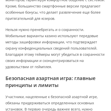
Кроме, большинство смартфонные версии предлагают
особенные бонусы, что делает развлечение еще более
притягательной для юзеров.
Нельзя нужно пренебрегать и о сохранности.
Мобильные варианты казино используют передовые
методы зашифровки информации, что подтверждает
охрану конфиденциальных сведений пользователей.
Благодаря этому геймеры могут убедиться в сохранности
своих информации и сконцентрироваться на
удовольствии от геймплея.
Безопасная азартная игра: главные
принципы и лимиты
Участники, нацеленные к безопасной азартной игре,
обязаны придерживаться определенных основных
установок. В первую очередь важнее всего, нужно