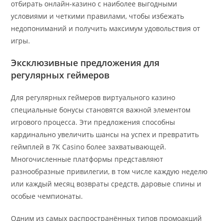
отбирать онлайн-казино с наиболее выгодными
условиями и четкими правилами, чтобы избежать
недопониманий и получить максимум удовольствия от
игры.
Эксклюзивные предложения для
регулярных геймеров
Для регулярных геймеров виртуального казино
специальные бонусы становятся важной элементом
игрового процесса. Эти предложения способны
кардинально увеличить шансы на успех и превратить
геймплей в 7K Casino более захватывающей.
Многочисленные платформы представляют
разнообразные привилегии, в том числе каждую неделю
или каждый месяц возвраты средств, даровые спины и
особые чемпионаты.
Одним из самых распространённых типов промоакций