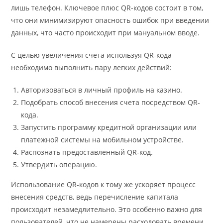
лишь телефон. Ключевое плюс QR-кодов состоит в том,
что они минимизируют опасность ошибок при введении
данных, что часто происходит при мануальном вводе.
С целью увеличения счета используя QR-кода
необходимо выполнить пару легких действий:
Авторизоваться в личный профиль на казино.
Подобрать способ внесения счета посредством QR-
кода.
Запустить программу кредитной организации или
платежной системы на мобильном устройстве.
Распознать предоставленный QR-код.
Утвердить операцию.
Использование QR-кодов к тому же ускоряет процесс
внесения средств, ведь перечисление капитала
происходит незамедлительно. Это особенно важно для
пользователей, что не намерены расходовать времени