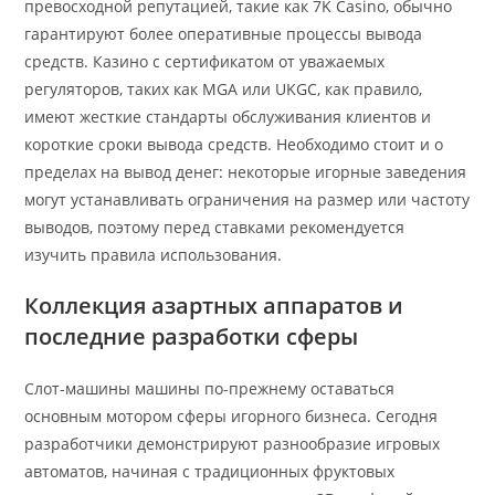
превосходной репутацией, такие как 7K Casino, обычно
гарантируют более оперативные процессы вывода
средств. Казино с сертификатом от уважаемых
регуляторов, таких как MGA или UKGC, как правило,
имеют жесткие стандарты обслуживания клиентов и
короткие сроки вывода средств. Необходимо стоит и о
пределах на вывод денег: некоторые игорные заведения
могут устанавливать ограничения на размер или частоту
выводов, поэтому перед ставками рекомендуется
изучить правила использования.
Коллекция азартных аппаратов и
последние разработки сферы
Слот-машины машины по-прежнему оставаться
основным мотором сферы игорного бизнеса. Сегодня
разработчики демонстрируют разнообразие игровых
автоматов, начиная с традиционных фруктовых