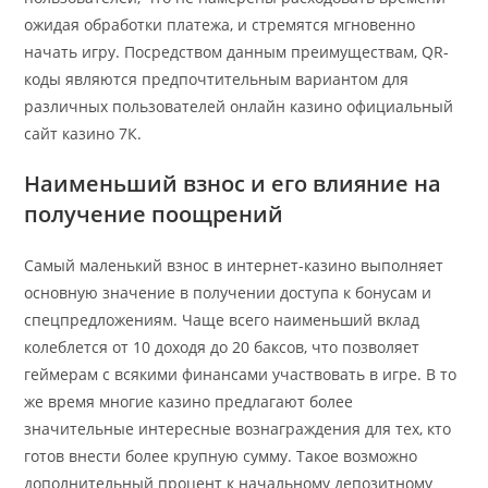
ожидая обработки платежа, и стремятся мгновенно
начать игру. Посредством данным преимуществам, QR-
коды являются предпочтительным вариантом для
различных пользователей онлайн казино официальный
сайт казино 7К.
Наименьший взнос и его влияние на
получение поощрений
Самый маленький взнос в интернет-казино выполняет
основную значение в получении доступа к бонусам и
спецпредложениям. Чаще всего наименьший вклад
колеблется от 10 доходя до 20 баксов, что позволяет
геймерам с всякими финансами участвовать в игре. В то
же время многие казино предлагают более
значительные интересные вознаграждения для тех, кто
готов внести более крупную сумму. Такое возможно
дополнительный процент к начальному депозитному