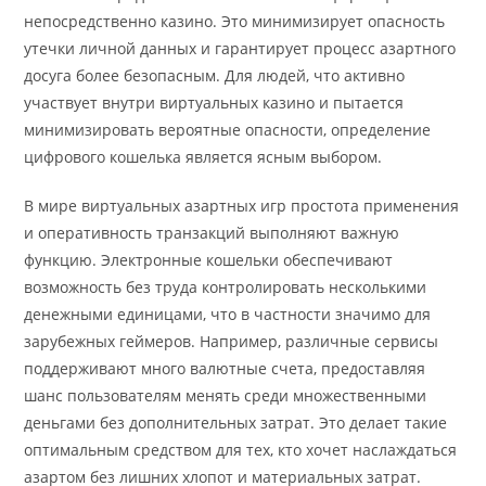
непосредственно казино. Это минимизирует опасность
утечки личной данных и гарантирует процесс азартного
досуга более безопасным. Для людей, что активно
участвует внутри виртуальных казино и пытается
минимизировать вероятные опасности, определение
цифрового кошелька является ясным выбором.
В мире виртуальных азартных игр простота применения
и оперативность транзакций выполняют важную
функцию. Электронные кошельки обеспечивают
возможность без труда контролировать несколькими
денежными единицами, что в частности значимо для
зарубежных геймеров. Например, различные сервисы
поддерживают много валютные счета, предоставляя
шанс пользователям менять среди множественными
деньгами без дополнительных затрат. Это делает такие
оптимальным средством для тех, кто хочет наслаждаться
азартом без лишних хлопот и материальных затрат.