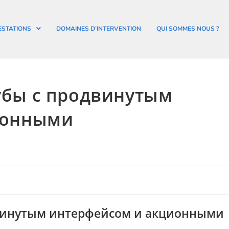
ESTATIONS
DOMAINES D’INTERVENTION
QUI SOMMES NOUS ?
убы с продвинутым
ионными
винутым интерфейсом и акционными