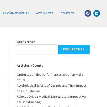
REJOIGNEZ-NOUS !
ACTUALITÉS
CONTACT
Rechercher
RECHERCHER
Articles récents
Optimisation des Performances avec Peg Mgf 2
Cours
Psychological Effects of Casinos and Their Impact
on Our Behavior
Raloxos Driada Medical: L’Integratore Innovativo
nel Bodybuilding