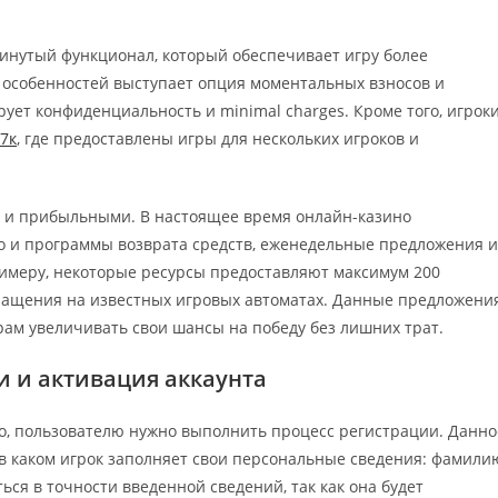
нутый функционал, который обеспечивает игру более
 особенностей выступает опция моментальных взносов и
ует конфиденциальность и minimal charges. Кроме того, игрок
7к
, где предоставлены игры для нескольких игроков и
 и прибыльными. В настоящее время онлайн-казино
о и программы возврата средств, еженедельные предложения и
римеру, некоторые ресурсы предоставляют максимум 200
ращения на известных игровых автоматах. Данные предложени
м увеличивать свои шансы на победу без лишних трат.
и и активация аккаунта
но, пользователю нужно выполнить процесс регистрации. Данно
в каком игрок заполняет свои персональные сведения: фамили
ься в точности введенной сведений, так как она будет