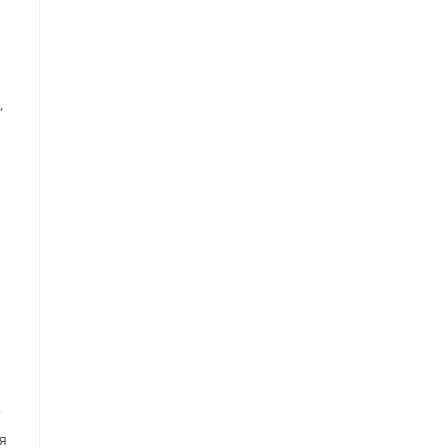
,
т
я