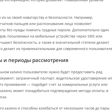
 из-за своей новаторству и безопасности. Например,
чатков пальцев или распознавания лица позволяет
нты без нужды помнить трудные пароли. Дополнительно один
ов, посылаемых на мобильные устройства через SMS или
чшают безопасность, а также в значительной степени делают
то делает их привлекательными для современного пользователя
ы и периоды рассмотрения
ьном казино пользователю нужно будет предоставить ряд
окумент: заграничный паспорт, водительское удостоверение и
сто проживания — подойдет счет за коммунальные услуги или
к казино, может понадобиться подтверждение метода оплаты, в
ска.
о казино и способны колебаться от нескольких часов до пары