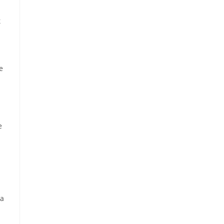
к
е
е
на