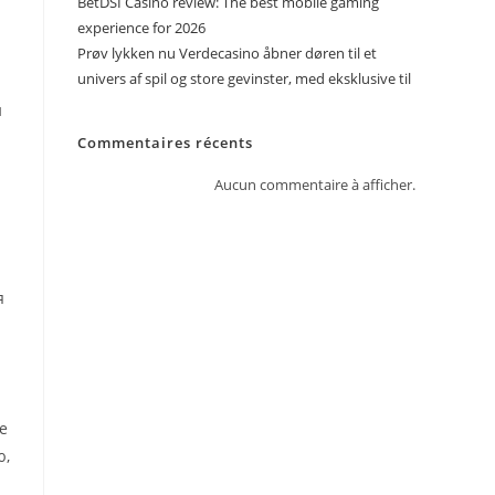
BetDSI Casino review: The best mobile gaming
experience for 2026
Prøv lykken nu Verdecasino åbner døren til et
univers af spil og store gevinster, med eksklusive til
и
Commentaires récents
Aucun commentaire à afficher.
я
е
ю,