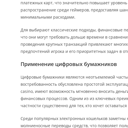
платежных карт, что значительно повышает уровень
распространение среди геймеров, предоставляя шанс
минимальными расходами.
Для выбирают классические подходы, финансовые пе
что они могут требовать дольше времени в сравнени
проведения крупных транзакций привлекают многих 
предпочтений игрока и его приоритетных задач в 
Применение цифровых бумажников
Цифровые бумажники являются неотъемлемой частью
востребованность обусловлена простотой эксплуата
casino, имеют возможность мгновенно вносить деньг
финансовых процессов. Одним из из ключевых преим
частности существенно для тех, кто хочет оставаться
Среди популярных электронных кошельков заметны нап
молниеносные переводы средств, что позволяет поль