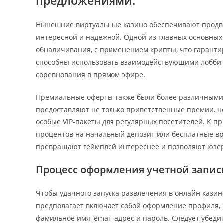
предложениями.
Нынешние виртуальные казино обеспечивают продви
интересной и надежной. Одной из главных основных
обналичивания, с применением крипты, что гарантир
способны использовать взаимодействующими лобби
соревнования в прямом эфире.
Премиальные оферты также были более различными
предоставляют не только приветственные премии, н
особые VIP-пакеты для регулярных посетителей. К п
процентов на начальный депозит или бесплатные в
превращают геймплей интереснее и позволяют юзера
Процесс оформления учетной запис
Чтобы удачного запуска развлечения в онлайн кази
предполагает включает собой оформление профиля, 
фамильное имя, email-адрес и пароль. Следует убедит