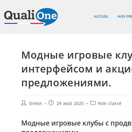
ACCUEIL
NOS PR
Модные игровые кл
интерфейсом и акц
предложениями.
Simon
29 août 2025
Non classé
Модные игровые клубы с прод