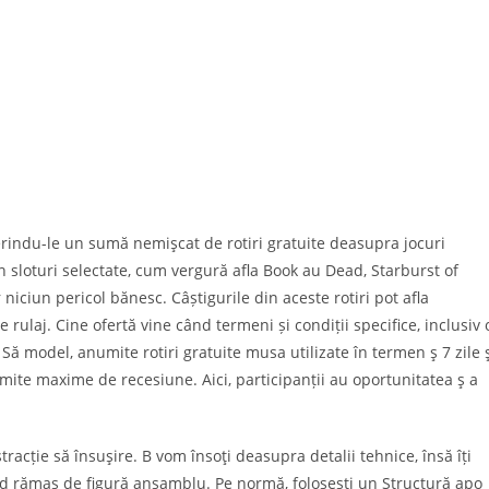
ferindu-le un sumă nemişcat de rotiri gratuite deasupra jocuri
sloturi selectate, cum vergură afla Book au Dead, Starburst of
iciun pericol bănesc. Câștigurile din aceste rotiri pot afla
e rulaj.
Cine ofertă vine când termeni și condiții specifice, inclusiv 
. Să model, anumite rotiri gratuite musa utilizate în termen ş 7 zile 
limite maxime de recesiune. Aici, participanții au oportunitatea ş a
racție să însuşire. B vom însoţi deasupra detalii tehnice, însă îți
d rămas de figură ansamblu. Pe normă, folosești un Structură apo