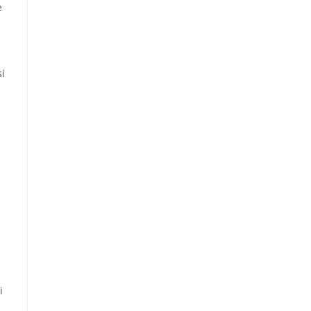
e
și
i