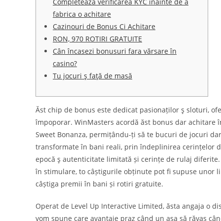
Completează verificarea KYC înainte de a
fabrica o achitare
Cazinouri de Bonus Ci Achitare
RON, 970 ROTIRI GRATUITE
Cân încasezi bonusuri fara vărsare în
casino?
Tu jocuri ş faţă de masă
Ăst chip de bonus este dedicat pasionaților ş sloturi, o
împoporar. WinMasters acordă ăst bonus dar achitare în 
Sweet Bonanza, permițându-ți să te bucuri de jocuri dar n
transformate în bani reali, prin îndeplinirea cerințelor d
epocă ş autenticitate limitată și cerințe de rulaj diferite
în stimulare, to câștigurile obținute pot fi supuse unor 
câștiga premii în bani și rotiri gratuite.
Operat de Level Up Interactive Limited, ăsta angaja o dist
vom spune care avantaje praz când un aşa să răvaş cân