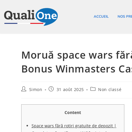
ACCUEIL
NOS PR
Moruă space wars fără 
Bonus Winmasters Ca
Simon
31 août 2025
Non classé
Content
Space wars fără rotiri gratuite de depozit |