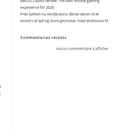
BetDSI Casino review: The best mobile gaming
experience for 2026
Prøv lykken nu Verdecasino åbner døren til et
univers af spil og store gevinster, med eksklusive til
Commentaires récents
Aucun commentaire à afficher.
o
ş